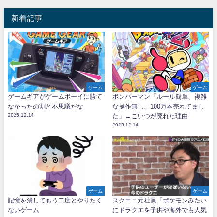
新着記事
ゲーム
ゲーム
ゲームギアがゲームボーイに勝て
ボンバーマン「ルール簡単、複雑
なかったの割と不思議だな
な操作無し、100万本売れてまし
2025.12.14
た」←こいつが廃れた理由
2025.12.14
ゲーム
ゲーム
記憶を消してもう二度とやりたく
スクエニ元社員「ポケモンみたい
ないゲーム
にドラクエを子供や海外でも人気