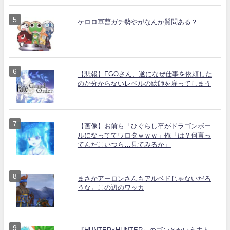
ケロロ軍曹ガチ勢やがなんか質問ある？
【悲報】FGOさん、遂になぜ仕事を依頼した
のか分からないレベルの絵師を雇ってしまう
【画像】お前ら「ひぐらし卒がドラゴンボー
ルになっててワロタｗｗｗ」俺「は？何言っ
てんだこいつら…見てみるか」
まさかアーロンさんもアルベドじゃないだろ
うな←この辺のワッカ