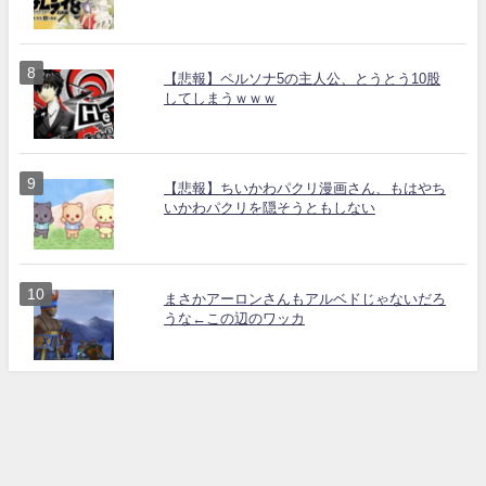
【悲報】ペルソナ5の主人公、とうとう10股
してしまうｗｗｗ
【悲報】ちいかわパクリ漫画さん、もはやち
いかわパクリを隠そうともしない
まさかアーロンさんもアルベドじゃないだろ
うな←この辺のワッカ