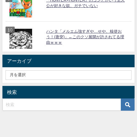
『HUNTER×HUNTER』のゴンとかいう主人
公が好きな奴、ガチでいない
ハンタ「メルエム強すぎや…せや、核使お
う！(唐突)」←このクソ展開が許されてる理
由ｗｗｗ
アーカイブ
検索