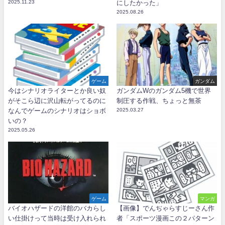
2025.11.23
にしたかった」
2025.08.26
ゲーム
ガンダム
今はシナリオライターとか良い奴
ガンダムWのガンダム5機で世界
がそこら辺に沢山転がってるのに
制圧する作戦、ちょっと無茶
なんでゲームのシナリオはショボ
2025.03.27
いの？
2025.05.26
ゲーム
マンガ
バイオハザードの洋館のバカらし
【画像】でんぢゃらすじーさん作
い仕掛けって当時は受け入れられ
者「スポーツ漫画この２パターン