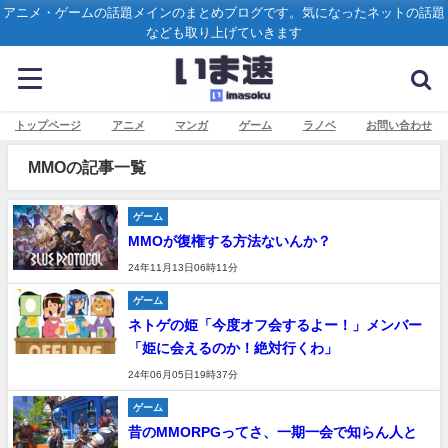
アニメ・ゲームの話題メインのまとめブログです。気になったネットの話題
なども取り上げていきます
トップページ
アニメ
マンガ
ゲーム
ラノベ
お問い合わせ
MMOの記事一覧
ゲーム
MMOが復権する方法ないんか？
24年11月13日06時11分
ゲーム
ネトゲの姫「今度オフ会するよー！」メンバー
「姫に会えるのか！絶対行くわ」
24年06月05日19時37分
ゲーム
昔のMMORPGってさ、一期一会で知らん人と