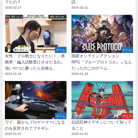
てたの？
説」
2025.02.27
2025.02.21
ゲーム
ゲーム
女性「プロ棋士になりたい！」将
国産オンラインアクション
棋界「編入試験受けさせたるわ。
RPG『ブループロトコル』←なん
強いやつに勝ったら合格な」
だったのこのゲーム
2025.01.24
2025.01.18
ゲーム
アニメ
ワイ、親からプロゲーマーになる
伝説巨神イデオンについて知って
のを反対されてブチギレ
ること
2025.01.07
2025.01.01