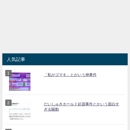
人気記事
「私がゴマキ」とかいう神事件
だいしゅきホールド起源事件とかいう面白す
ぎる騒動