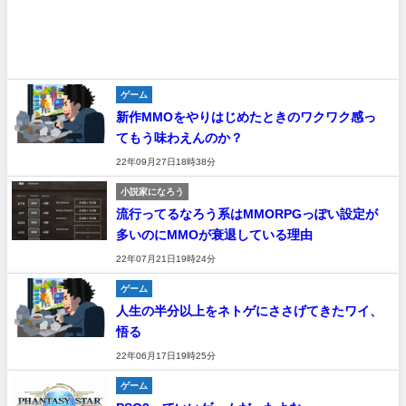
ゲーム
新作MMOをやりはじめたときのワクワク感っ
てもう味わえんのか？
22年09月27日18時38分
小説家になろう
流行ってるなろう系はMMORPGっぽい設定が
多いのにMMOが衰退している理由
22年07月21日19時24分
ゲーム
人生の半分以上をネトゲにささげてきたワイ、
悟る
22年06月17日19時25分
ゲーム