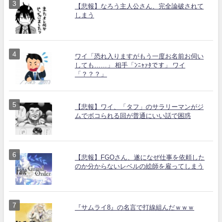
【悲報】なろう主人公さん、完全論破されて
しまう
ワイ「恐れ入りますがもう一度お名前お伺い
しても……」 相手「ﾝﾆｬｧﾀです」 ワイ
「？？？」
【悲報】ワイ、「タフ」のサラリーマンがジ
ムでボコられる回が普通にいい話で困惑
【悲報】FGOさん、遂になぜ仕事を依頼した
のか分からないレベルの絵師を雇ってしまう
『サムライ8』の名言で打線組んだｗｗｗ