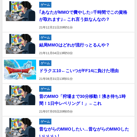
ゲーム
｢あなたがMMOで費やした○千時間でこの資格
が取れます｣←これ言う奴なんなの？
21年12月21日20時51分
ゲーム
結局MMOはどれが流行っとるんや？
21年11月04日13時53分
ゲーム
ドラクエ10←こいつがFF14に負けた理由
21年08月31日13時01分
ゲーム
昔のMMO「狩場まで30分移動！沸き待ち1時
間！1日中レベリング！」←これ
21年07月05日20時05分
ゲーム
昔ながらのMMOしたい…昔ながらのMMOした
いいいい！