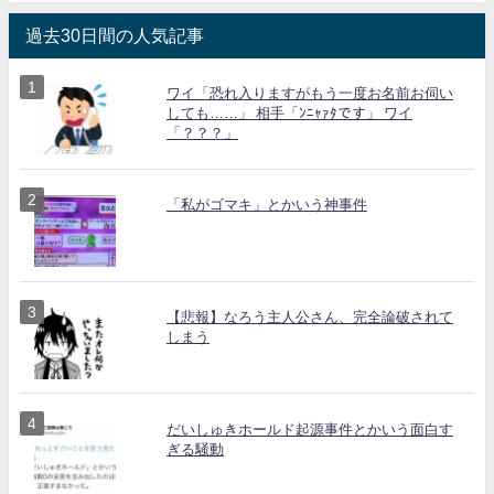
過去30日間の人気記事
ワイ「恐れ入りますがもう一度お名前お伺い
しても……」 相手「ﾝﾆｬｧﾀです」 ワイ
「？？？」
「私がゴマキ」とかいう神事件
【悲報】なろう主人公さん、完全論破されて
しまう
だいしゅきホールド起源事件とかいう面白す
ぎる騒動