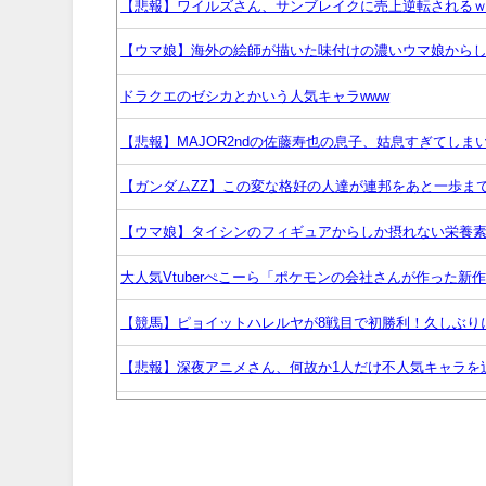
【悲報】ワイルズさん、サンブレイクに売上逆転される
【ウマ娘】海外の絵師が描いた味付けの濃いウマ娘から
ドラクエのゼシカとかいう人気キャラwww
【悲報】MAJOR2ndの佐藤寿也の息子、姑息すぎてしま
【ガンダムZZ】この変な格好の人達が連邦をあと一歩ま
【ウマ娘】タイシンのフィギュアからしか摂れない栄養
大人気Vtuberぺこーら「ポケモンの会社さんが作った新
【競馬】ピョイットハレルヤが8戦目で初勝利！久しぶり
【悲報】深夜アニメさん、何故か1人だけ不人気キャラを
【ウマ娘】ドンナと海行きてえなあ
ちびまるこちゃんのゲームがもし今でたらどんなのにな