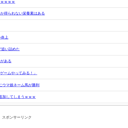
ｗｗｗｗｗ
しか得られない栄養素はある
い炎上
で追い詰めた
素がある
作ゲームやってみる！」
にウマ娘ネーム馬が勝利
追加してしまうｗｗｗ
スポンサーリンク
るのか