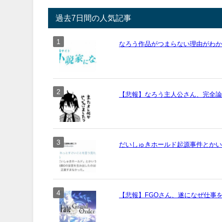
過去7日間の人気記事
なろう作品がつまらない理由がわ
【悲報】なろう主人公さん、完全
だいしゅきホールド起源事件とか
【悲報】FGOさん、遂になぜ仕事