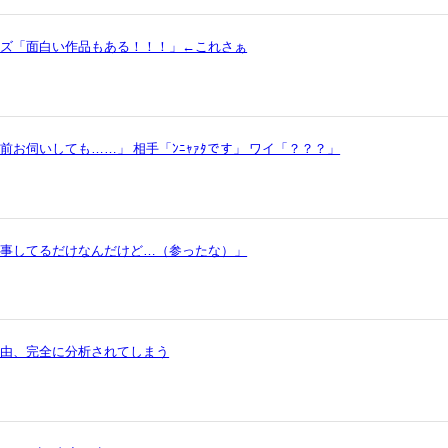
ッズ「面白い作品もある！！！」←これさぁ
お伺いしても……」 相手「ﾝﾆｬｧﾀです」 ワイ「？？？」
仕事してるだけなんだけど…（参ったな）」
理由、完全に分析されてしまう