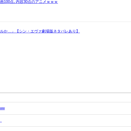
100点､内容30点のアニメｗｗｗ
ヲルか…」【シン・エヴァ劇場版ネタバレあり】
ww
」