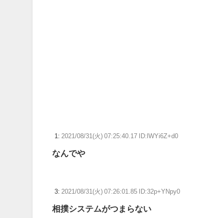
【画像】佐倉綾音(32)、自分のシコポイントに気がつくww
【悲報】親「うちの子にはゲームは買い与えません。本
【FF14】マケボで最も高額で取引されているアイテムっ
【ウマ娘】ディザイアの謎ポーズ、完全にアレと一致ｗ
【競馬】G1・2勝 アスコリピチェーノが引退 繁殖入り
Powered by livedoor 相互RSS
1:
2021/08/31(火) 07:25:40.17 ID:lWYi6Z+d0
なんでや
3:
2021/08/31(火) 07:26:01.85 ID:32p+YNpy0
相撲システムがつまらない