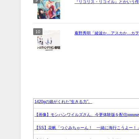
『リコリス・リコイル』とかいう作画
庵野秀明「綾波か…アスカか…カ
1420gの娘がくれた“生きる力”。
【画像】モンハンワイルズさん、今更体験版を配信wwww
【SS】花帆「つぐみちゃーん！ 一緒に海行こうよー！