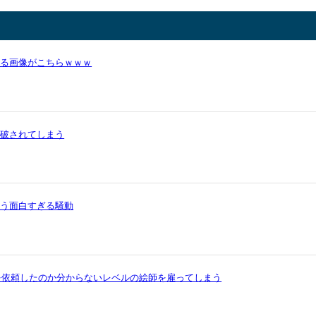
かる画像がこちらｗｗｗ
論破されてしまう
いう面白すぎる騒動
を依頼したのか分からないレベルの絵師を雇ってしまう