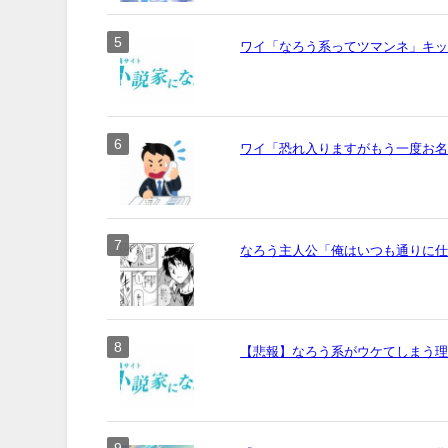
ワイ「なろう系ってツマンネ」キ
ワイ「恐れ入りますがもう一度お名前
なろう主人公「俺はいつも通りに
【悲報】なろう系がウケてしまう