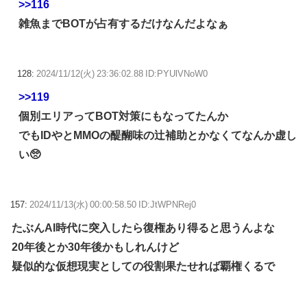
>>116
雑魚までBOTが占有するだけなんだよなぁ
128:
2024/11/12(火) 23:36:02.88 ID:PYUlVNoW0
>>119
個別エリアってBOT対策にもなってたんか
でもIDやとMMOの醍醐味の辻補助とかなくてなんか虚し
い🥺
157:
2024/11/13(水) 00:00:58.50 ID:JtWPNRej0
たぶんAI時代に突入したら復権あり得ると思うんよな
20年後とか30年後かもしれんけど
疑似的な仮想現実としての役割果たせれば覇権くるで