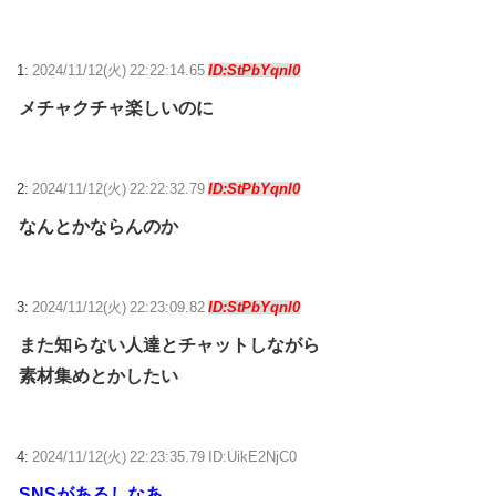
【ウマ娘】ディザイアの謎ポーズ、完全にアレと一致ｗｗｗ
【競馬】G1・2勝 アスコリピチェーノが引退 繁殖入りへ
1:
2024/11/12(火) 22:22:14.65
ID:StPbYqnl0
Powered by livedoor 相互RSS
メチャクチャ楽しいのに
2:
2024/11/12(火) 22:22:32.79
ID:StPbYqnl0
なんとかならんのか
3:
2024/11/12(火) 22:23:09.82
ID:StPbYqnl0
また知らない人達とチャットしながら
素材集めとかしたい
4:
2024/11/12(火) 22:23:35.79 ID:UikE2NjC0
SNSがあるしなあ