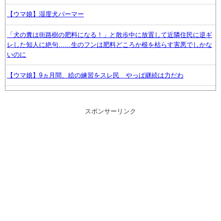
【ウマ娘】湿度犬パーマー
「犬の糞は街路樹の肥料になる！」と散歩中に放置して近隣住民に逆ギ
レした知人に絶句……生のフンは肥料どころか根を枯らす害悪でしかな
いのに
【ウマ娘】9ヵ月間、絵の練習をスレ民 やっぱ継続は力だわ
遊戯王、新テーマ「異解△」が登場www
スポンサーリンク
「途中から急激につまらなくなった漫画」←思い浮かべた作品
【ウマ娘】ライツ博士ってちゃんとお風呂入れてるんやろか？
無職転生のルイジェルドとかゆー今期アニメで一番イケてるハゲ
【艦これ】まさか万年乙丙鎮守府にF4U7が配備される日がこようと
は・・・
結局メイドに似合う武器ってなんだろな？