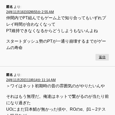
匿名
より:
24年11月16日02時55分 2:55 AM
仲間内でPT組んでもゲーム上で知り合ってもいずれプ
レイ時間が合わなくなって
PT維持できなくなるからどうしようもないんよね
スタートダッシュ勢のPTが一通り崩壊するまでがゲー
ムの寿命
返信
匿名
より:
24年11月20日11時14分 11:14 AM
＞ワイはネット初期時の昔の雰囲気のがやりたいんや
それはもう無理だ。俺達はネットで繋がるのが当たり前
になり過ぎた
UOにまだ日本鯖が無かった頃や、ROのα、β1～2テス