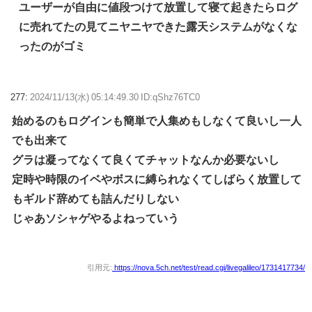
ユーザーが自由に値段つけて放置して寝て起きたらログ
に売れてたの見てニヤニヤできた露天システムがなくな
ったのがゴミ
277:
2024/11/13(水) 05:14:49.30 ID:qShz76TC0
始めるのもログインも簡単で人集めもしなくて良いし一人
でも出来て
グラは凝ってなくて良くてチャットなんか必要ないし
定時や時限のイベやボスに縛られなくてしばらく放置して
もギルド辞めても詰んだりしない
じゃあソシャゲやるよねっていう
引用元:
https://nova.5ch.net/test/read.cgi/livegalileo/1731417734/