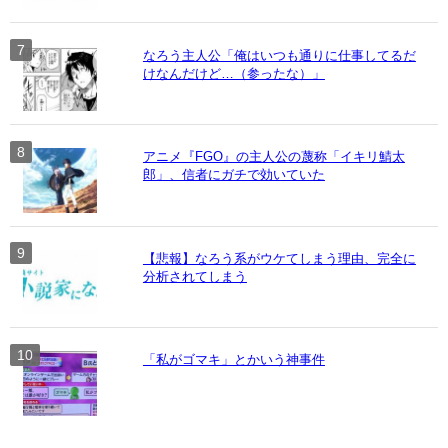
なろう主人公「俺はいつも通りに仕事してるだ
けなんだけど…（参ったな）」
アニメ『FGO』の主人公の蔑称「イキリ鯖太
郎」、信者にガチで効いていた
【悲報】なろう系がウケてしまう理由、完全に
分析されてしまう
「私がゴマキ」とかいう神事件