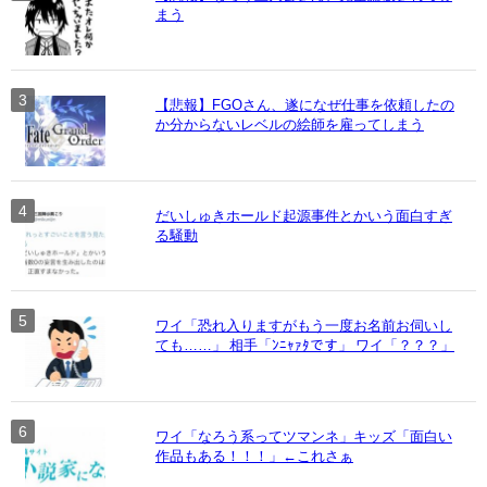
まう
【悲報】FGOさん、遂になぜ仕事を依頼したの
か分からないレベルの絵師を雇ってしまう
だいしゅきホールド起源事件とかいう面白すぎ
る騒動
ワイ「恐れ入りますがもう一度お名前お伺いし
ても……」 相手「ﾝﾆｬｧﾀです」 ワイ「？？？」
ワイ「なろう系ってツマンネ」キッズ「面白い
作品もある！！！」←これさぁ