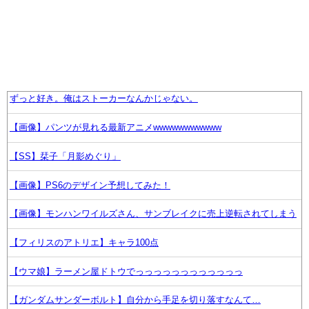
ずっと好き。俺はストーカーなんかじゃない。
【画像】パンツが見れる最新アニメwwwwwwwwwww
【SS】栞子「月影めぐり」
【画像】PS6のデザイン予想してみた！
【画像】モンハンワイルズさん、サンブレイクに売上逆転されてしまう
【フィリスのアトリエ】キャラ100点
【ウマ娘】ラーメン屋ドトウでっっっっっっっっっっっっ
【ガンダムサンダーボルト】自分から手足を切り落すなんて…