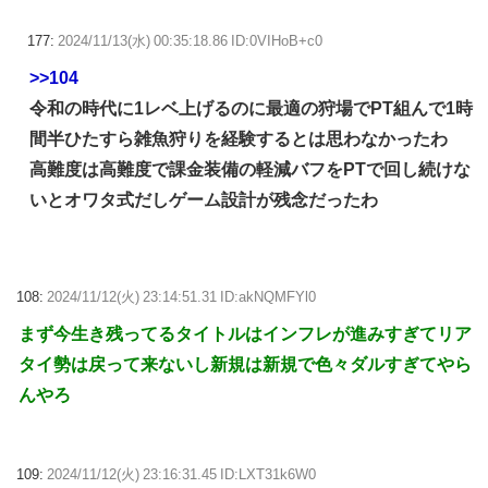
177:
2024/11/13(水) 00:35:18.86 ID:0VIHoB+c0
>>104
令和の時代に1レベ上げるのに最適の狩場でPT組んで1時
間半ひたすら雑魚狩りを経験するとは思わなかったわ
高難度は高難度で課金装備の軽減バフをPTで回し続けな
いとオワタ式だしゲーム設計が残念だったわ
108:
2024/11/12(火) 23:14:51.31 ID:akNQMFYl0
まず今生き残ってるタイトルはインフレが進みすぎてリア
タイ勢は戻って来ないし新規は新規で色々ダルすぎてやら
んやろ
109:
2024/11/12(火) 23:16:31.45 ID:LXT31k6W0