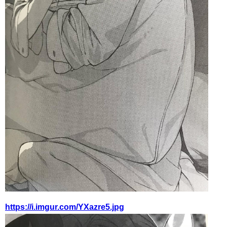
https://i.imgur.com/YXazre5.jpg