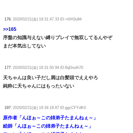
176:
2020/02/21(金) 19:31:47.33 ID:+ltIH3uMr
>>165
序盤の知識与えない縛りプレイで無双してるんやぞ
まだ本気出してない
177:
2020/02/21(金) 19:31:50.94 ID:8qDnulh70
天ちゃんは良い子だし屑は白髪頭でええやろ
純粋に天ちゃんにはもったいない
197:
2020/02/21(金) 19:34:18.87 ID:ggcCFYdK0
原作者「んほぉ～この姉弟子たまんねぇ～」
絵師「んほぉ～この姉弟子たまんねぇ～」