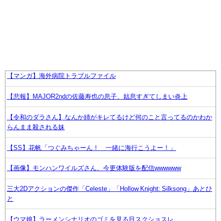
【マンガ】海外病院トラブルファイル
【悲報】MAJOR2ndの佐藤寿也の息子、姑息すぎてしまい炎上
【令和のダラさん】なんか姉がキレてるけど何のこと言ってるのかわか
らんまま殺される妹
【SS】花帆「つぐみちゃーん！ 一緒に海行こうよー！」
【画像】モンハンワイルズさん、今更体験版を配信wwwwww
三大2Dアクションの傑作「Celeste」「Hollow Knight: Silksong」あとひ
と
【ウマ娘】ラーメンシナリオのゴミを見る目スクショスレ