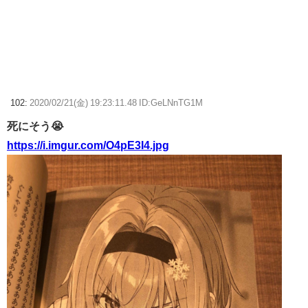
102:
2020/02/21(金) 19:23:11.48 ID:GeLNnTG1M
死にそう😭
https://i.imgur.com/O4pE3I4.jpg