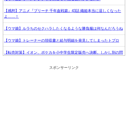
【感想】アニメ『ブリーチ 千年血戦篇』43話 織姫本当に逞しくなった
よ……！
【ウマ娘】ルラちのセクハラしたくなるような勝負服は何なんだろうね
【ウマ娘】トレーナーの領収書と給与明細を発見してしまったトプロ
【転売対策】イオン、ポケカを小中学生限定販売へ決断。しかし別の問
題が浮上…
スポンサーリンク
【悲報】自然界の弱者オスの生存戦略WWWWW
【悲報】子供に「炭治郎」「杏寿郎」「無惨」と名付けるバカ親、ガチ
で急増してるらしいwww
神「推しのスリーサイズを合計20cm増やしてやる」【ラブライブ！】
【ウマ娘】コミケで配布予定だった非公式グッズ「オグリキャップタマ
モクロスアクリル定規」意外(?)な落とし穴により配布を撤回すること
に…