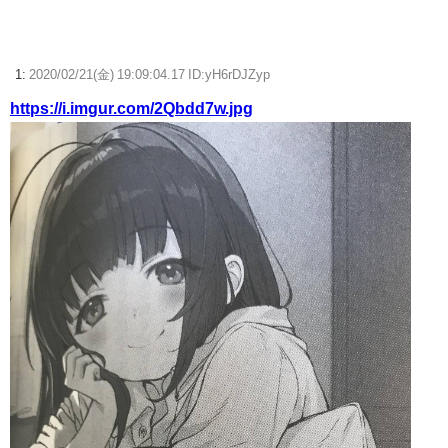
『ソニーが嫌い』←まあわかる『ソニー信者が嫌い』←まあわかる『任
天堂信者が嫌い』←まあわかる
1:
2020/02/21(金) 19:09:04.17 ID:yH6rDJZyp
【ウマ娘】見た目に反してシナリオが激重だったウマ娘、貼る。
https://i.imgur.com/2Qbdd7w.jpg
【ウマ娘】ディザイアの謎ポーズ、完全にアレと一致ｗｗｗ
【競馬】G1・2勝 アスコリピチェーノが引退 繁殖入りへ
Powered by livedoor 相互RSS