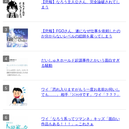
【悲報】なろう主人公さん、完全論破されてし
まう
【悲報】FGOさん、遂になぜ仕事を依頼したの
か分からないレベルの絵師を雇ってしまう
だいしゅきホールド起源事件とかいう面白すぎ
る騒動
ワイ「恐れ入りますがもう一度お名前お伺いし
ても……」 相手「ﾝﾆｬｧﾀです」 ワイ「？？？」
ワイ「なろう系ってツマンネ」キッズ「面白い
作品もある！！！」←これさぁ