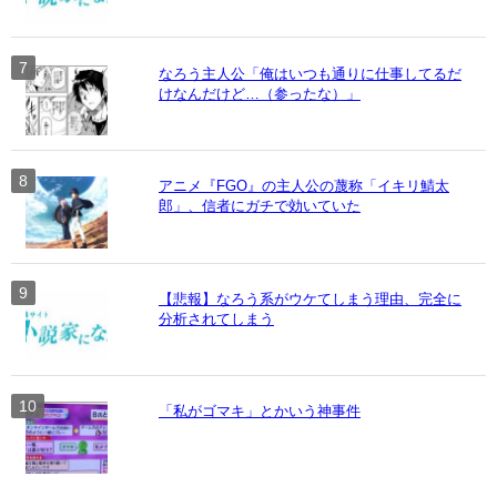
なろう主人公「俺はいつも通りに仕事してるだ
けなんだけど…（参ったな）」
アニメ『FGO』の主人公の蔑称「イキリ鯖太
郎」、信者にガチで効いていた
【悲報】なろう系がウケてしまう理由、完全に
分析されてしまう
「私がゴマキ」とかいう神事件