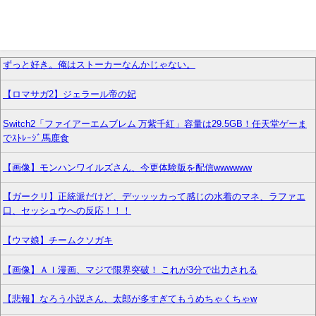
ずっと好き。俺はストーカーなんかじゃない。
【ロマサガ2】ジェラール帝の妃
Switch2「ファイアーエムブレム 万紫千紅」容量は29.5GB！任天堂ゲーま
でｽﾄﾚｰｼﾞ馬鹿食
【画像】モンハンワイルズさん、今更体験版を配信wwwwww
【ガークリ】正統派だけど、デッッッカって感じの水着のマネ、ラファエ
口、セッシュウへの反応！！！
【ウマ娘】チームクソガキ
【画像】ＡＩ漫画、マジで限界突破！ これが3分で出力される
【悲報】なろう小説さん、太郎が多すぎてもうめちゃくちゃw