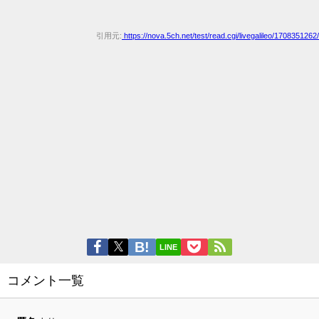
引用元:
https://nova.5ch.net/test/read.cgi/livegalileo/1708351262/
LINE
コメント一覧