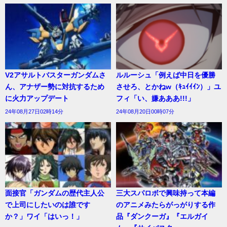
V2アサルトバスターガンダムさ
ルルーシュ「例えば中日を優勝
ん、アナザー勢に対抗するため
させろ、とかねw（ｷｭｲｲｲﾝ）」ユ
に火力アップデート
フィ「い、嫌あああ!!!」
24年08月27日02時14分
24年08月20日00時07分
面接官「ガンダムの歴代主人公
三大スパロボで興味持って本編
で上司にしたいのは誰です
のアニメみたらがっがりする作
か？」ワイ「はいっ！」
品『ダンクーガ』『エルガイ