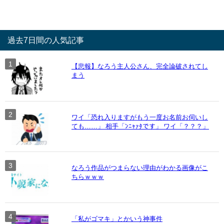
過去7日間の人気記事
【悲報】なろう主人公さん、完全論破されてし
まう
ワイ「恐れ入りますがもう一度お名前お伺いし
ても……」 相手「ﾝﾆｬｧﾀです」 ワイ「？？？」
なろう作品がつまらない理由がわかる画像がこ
ちらｗｗｗ
「私がゴマキ」とかいう神事件