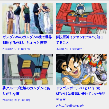
ガンダムWのガンダム5機で世界
伝説巨神イデオンについて知っ
制圧する作戦、ちょっと無茶
てること
25年03月27日11時17分
25年01月01日01時02分
夢グループ社製のガンダムにあ
ドラゴンボールGTという”素
りがちな事
材”だけは最高に優れていた作品
ｗｗｗ
24年10月29日19時00分
24年10月16日00時31分