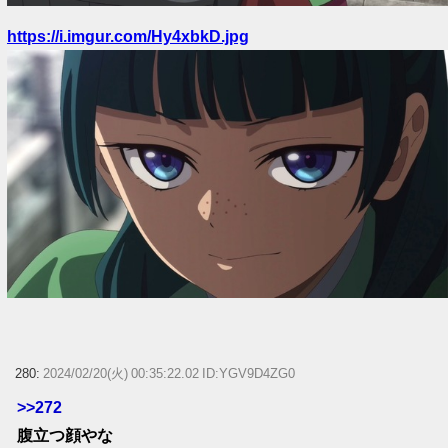
https://i.imgur.com/Hy4xbkD.jpg
280:
2024/02/20(火) 00:35:22.02 ID:YGV9D4ZG0
>>272
腹立つ顔やな