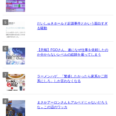
だいしゅきホールド起源事件とかいう面白すぎ
る騒動
【悲報】FGOさん、遂になぜ仕事を依頼したの
か分からないレベルの絵師を雇ってしまう
ラーメンハゲ、「繁盛したかったら家系か二郎
系にしろ」しか言わなくなる
まさかアーロンさんもアルベドじゃないだろう
な←この辺のワッカ