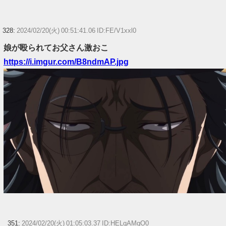
328:
2024/02/20(火) 00:51:41.06 ID:FE/V1xxl0
娘が殴られてお父さん激おこ
https://i.imgur.com/B8ndmAP.jpg
351:
2024/02/20(火) 01:05:03.37 ID:HELqAMqO0