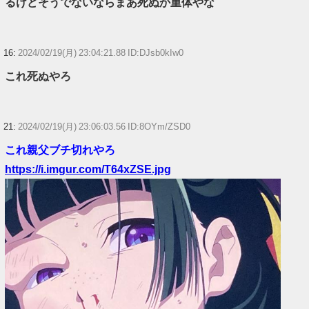
るけどそうでないならまあ死ぬか重体やな
16:
2024/02/19(月) 23:04:21.88 ID:DJsb0kIw0
これ死ぬやろ
21:
2024/02/19(月) 23:06:03.56 ID:8OYm/ZSD0
これ親父ブチ切れやろ
https://i.imgur.com/T64xZSE.jpg