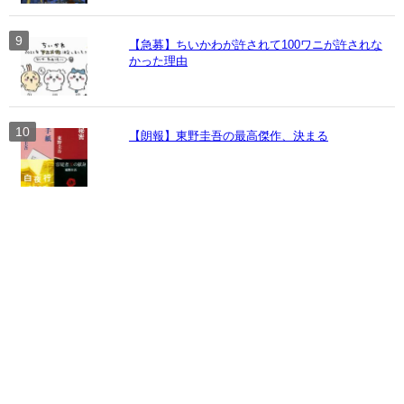
【急募】ちいかわが許されて100ワニが許されな
かった理由
【朗報】東野圭吾の最高傑作、決まる