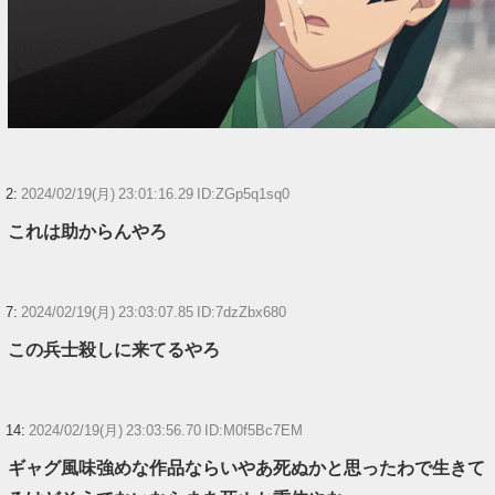
【ウマ娘】ディザイアの謎ポーズ、完全にアレと一致ｗｗｗ
【競馬】G1・2勝 アスコリピチェーノが引退 繁殖入りへ
Powered by livedoor 相互RSS
2:
2024/02/19(月) 23:01:16.29 ID:ZGp5q1sq0
これは助からんやろ
7:
2024/02/19(月) 23:03:07.85 ID:7dzZbx680
この兵士殺しに来てるやろ
14:
2024/02/19(月) 23:03:56.70 ID:M0f5Bc7EM
ギャグ風味強めな作品ならいやあ死ぬかと思ったわで生きて