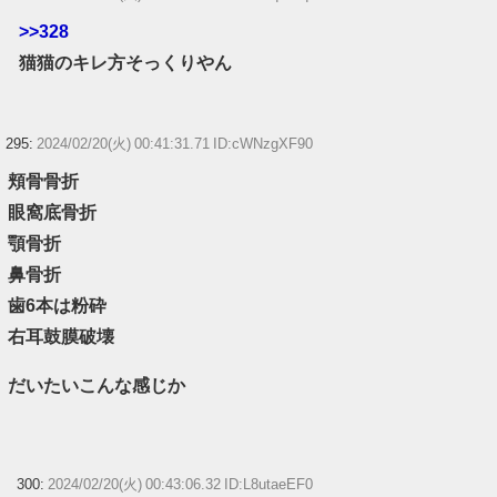
>>328
猫猫のキレ方そっくりやん
295:
2024/02/20(火) 00:41:31.71 ID:cWNzgXF90
頬骨骨折
眼窩底骨折
顎骨折
鼻骨折
歯6本は粉砕
右耳鼓膜破壊
だいたいこんな感じか
300:
2024/02/20(火) 00:43:06.32 ID:L8utaeEF0