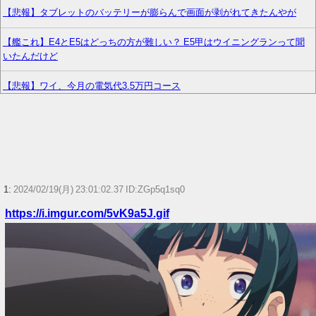
【悲報】タブレットのバッテリーが膨らんで画面が剥がれてきたんやが
【艦これ】E4とE5はどっちの方が難しい？ E5甲はウイニングランって聞
いたんだけど
【悲報】ワイ、今月の電気代3.5万円コース
【悲報】ポケポケ、1年で1600万人が引退・・・
【プリキュア】青キュアさん、意外と変な子多いw w w
【艦これ】推し旅って結局何するイベントなの
1:
2024/02/19(月) 23:01:02.37 ID:ZGp5q1sq0
シャニマスのアニメ、なぜか作られない
https://i.imgur.com/5vK9a5J.gif
飲み会で席を離れた隙にスマホを操作され、全ゲームアプリをアンインス
トールされた…課金データ消失にキレると「復元できるならいいじゃん」
「ゲーム如きで」と逆ギレして帰走
任天堂1Q決算 売上高5,178 億円（-9.5 ％）、営業利益 1,425 億円
（+150.5 %）