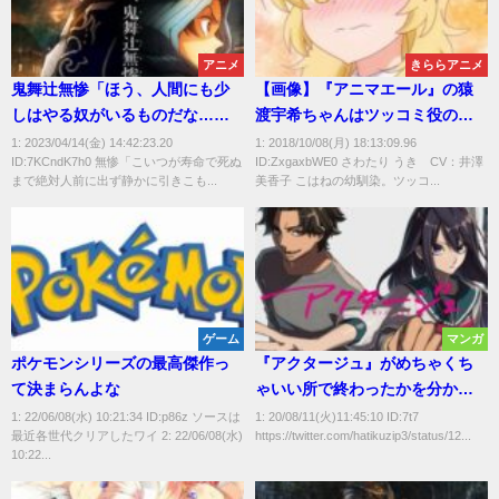
アニメ
きららアニメ
鬼舞辻無惨「ほう、人間にも少
【画像】『アニマエール』の猿
しはやる奴がいるものだな…せ
渡宇希ちゃんはツッコミ役の幼
や！」
馴染かわいい
1: 2023/04/14(金) 14:42:23.20
1: 2018/10/08(月) 18:13:09.96
ID:7KCndK7h0 無惨「こいつが寿命で死ぬ
ID:ZxgaxbWE0 さわたり うき CV：井澤
まで絶対人前に出ず静かに引きこも...
美香子 こはねの幼馴染。ツッコ...
ゲーム
マンガ
ポケモンシリーズの最高傑作っ
『アクタージュ』がめちゃくち
て決まらんよな
ゃいい所で終わったかを分かり
やすく書いた結果ｗｗｗ
1: 22/06/08(水) 10:21:34 ID:p86z ソースは
1: 20/08/11(火)11:45:10 ID:7t7
最近各世代クリアしたワイ 2: 22/06/08(水)
https://twitter.com/hatikuzip3/status/12...
10:22...