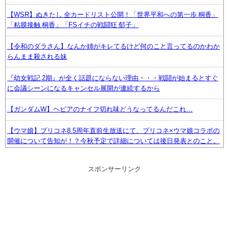
【WSR】ぬきたし 全カードリスト公開！「世界平和への第一歩 桐香」
「粘膜接触 桐香」「FSイチの戦闘狂 郁子」
【令和のダラさん】なんか姉がキレてるけど何のこと言ってるのかわか
らんまま殺される妹
『幼女戦記 2期』が全く話題にならない理由・・・戦闘が始まるとすぐ
に会議シーンになるキャンセル展開が連続するから
【ガンダムW】ヘビアのナイフ切れ味どうなってるんだこれ…
【ウマ娘】プリコネ8.5周年直前生放送にて、プリコネ×ウマ娘コラボの
開催について告知が！？今秋予定で詳細については後日発表とのこと。
※動画リンク有
スポンサーリンク
『グロウアップショウ ～ひまわりのサーカス団～』6話感想 本当のサー
カスとは…
最近毎日神社に行って任豚の頭上から直径5000kmの隕石が降り注ぐよ
うにお願いしてる