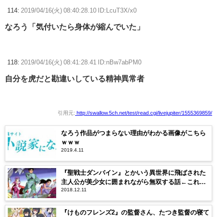
114:
2019/04/16(火) 08:40:28.10 ID:LcuT3X/x0
なろう「気付いたら身体が縮んでいた」
118:
2019/04/16(火) 08:41:28.41 ID:nBw7abPM0
自分を虎だと勘違いしている精神異常者
引用元:
http://swallow.5ch.net/test/read.cgi/livejupiter/1555369859/
なろう作品がつまらない理由がわかる画像がこちら
ｗｗｗ
2019.4.11
『聖戦士ダンバイン』とかいう異世界に飛ばされた
主人公が美少女に囲まれながら無双する話←これっ
2018.12.11
て完全になろうだよな？
『けものフレンズ2』の監督さん、たつき監督の寝て