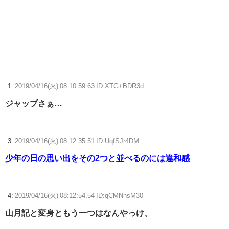
【朗報】花澤香菜(37)、まだ誰のものでもない……
【ウマ娘】コミケで配布予定だった非公式グッズ「オグリキャップタマ
モクロスアクリル定規」意外(?)な落とし穴により配布を撤回すること
に…
【日常に潜む恐怖】部屋の壁紙をめくると・・・。
1:
2019/04/16(火) 08:10:59.63 ID:XTG+BDR3d
『ソニーが嫌い』←まあわかる『ソニー信者が嫌い』←まあわかる『任
天堂信者が嫌い』←まあわかる
ジャップさぁ…
ロキソニン「どんな痛みも治しちゃいますw」←現代のエリクサーや
ろ…
3:
2019/04/16(火) 08:12:35.51 ID:UqfSJr4DM
【ウマ娘】ディザイアの謎ポーズ、完全にアレと一致ｗｗｗ
少年の日の思い出をその2つと並べるのには違和感
【競馬】G1・2勝 アスコリピチェーノが引退 繁殖入りへ
Powered by livedoor 相互RSS
4:
2019/04/16(火) 08:12:54.54 ID:qCMNnsM30
山月記と変身ともう一つはなんやっけ、