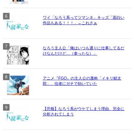
ワイ「なろう系ってツマンネ」キッズ「面白い
作品もある！！！」←これさぁ
なろう主人公「俺はいつも通りに仕事してるだ
けなんだけど…（参ったな）」
アニメ『FGO』の主人公の蔑称「イキリ鯖太
郎」、信者にガチで効いていた
【悲報】なろう系がウケてしまう理由、完全に
分析されてしまう