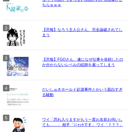
ちらｗｗｗ
【悲報】なろう主人公さん、完全論破されてし
まう
【悲報】FGOさん、遂になぜ仕事を依頼したの
か分からないレベルの絵師を雇ってしまう
だいしゅきホールド起源事件とかいう面白すぎ
る騒動
ワイ「恐れ入りますがもう一度お名前お伺いし
ても……」 相手「ﾝﾆｬｧﾀです」 ワイ「？？？」