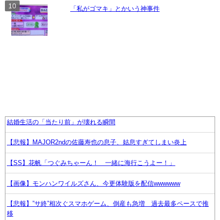
「私がゴマキ」とかいう神事件
結婚生活の「当たり前」が壊れる瞬間
【悲報】MAJOR2ndの佐藤寿也の息子、姑息すぎてしまい炎上
【SS】花帆「つぐみちゃーん！ 一緒に海行こうよー！」
【画像】モンハンワイルズさん、今更体験版を配信wwwwww
【悲報】”サ終”相次ぐスマホゲーム、倒産も急増 過去最多ペースで推
移