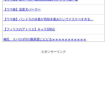
【ウマ娘】湿度犬パーマー
【ウマ娘】パンドラの水着が貝殻水着みたいでドスケベすぎる…
【フィリスのアトリエ】キャラ100点
俺氏、スパロボVの難易度にビビるｗｗｗｗｗｗｗｗｗｗｗ
【衝撃】ストーク所属の瀬古樹、2年ぶりのJリーグ復帰か
スポンサーリンク
【速報】夕霧綴理＆乙宗梢、結婚【ラブライブ！蓮ノ空】
【画像】竹達彩奈さん（37歳）いい感じに熟す
【ウマ娘】ライツ博士ってちゃんとお風呂入れてるんやろか？
【艦これ】まさか万年乙丙鎮守府にF4U7が配備される日がこようと
は・・・
【ウマ娘】ディザイアの謎ポーズ、完全にアレと一致ｗｗｗ