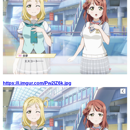
https://i.imgur.com/Pw2IZ6k.jpg