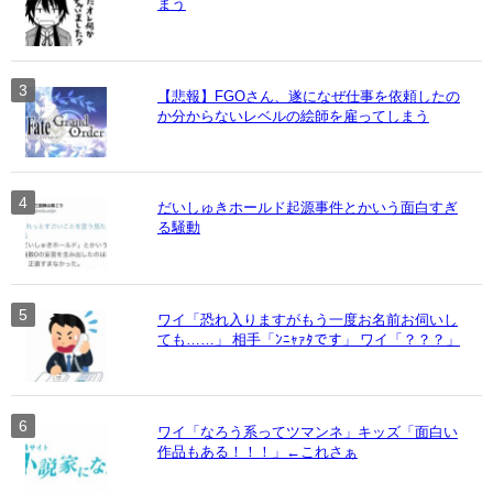
まう
【悲報】FGOさん、遂になぜ仕事を依頼したの
か分からないレベルの絵師を雇ってしまう
だいしゅきホールド起源事件とかいう面白すぎ
る騒動
ワイ「恐れ入りますがもう一度お名前お伺いし
ても……」 相手「ﾝﾆｬｧﾀです」 ワイ「？？？」
ワイ「なろう系ってツマンネ」キッズ「面白い
作品もある！！！」←これさぁ