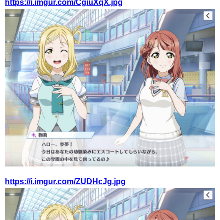
https://i.imgur.com/CgiuXqX.jpg
https://i.imgur.com/ZUDHcJg.jpg