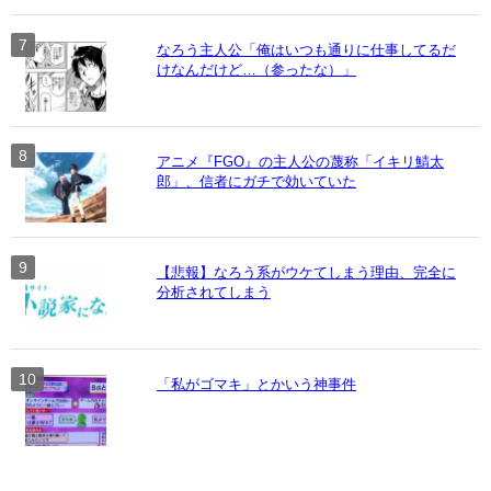
なろう主人公「俺はいつも通りに仕事してるだ
けなんだけど…（参ったな）」
アニメ『FGO』の主人公の蔑称「イキリ鯖太
郎」、信者にガチで効いていた
【悲報】なろう系がウケてしまう理由、完全に
分析されてしまう
「私がゴマキ」とかいう神事件