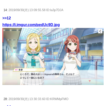
14:
2019/09/30(月) 13:09:55.58 ID:la3p7DJA
>>12
https://i.imgur.com/pedUc9D.jpg
28:
2019/09/30(月) 13:30:33.60 ID:KRWMpFMO