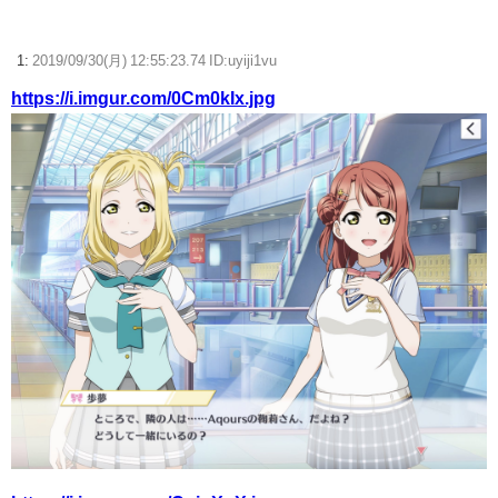
【競馬】G1・2勝 アスコリピチェーノが引退 繁殖入りへ
Powered by livedoor 相互RSS
1:
2019/09/30(月) 12:55:23.74 ID:uyiji1vu
https://i.imgur.com/0Cm0kIx.jpg