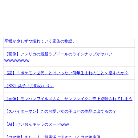
平穏が少しずつ壊れていく家族の物語。
【画像】アメリカの最新ラブドールのラインナップがヤバい
wwwwwwwww
【謎】「ポケモン世代」とはいったい何年生まれのことを指すのか？
【SS】栞子「月影めぐり」
【画像】モンハンワイルズさん、サンブレイクに売上逆転されてしまう
【スパイダーマン】この可愛い女の子はどの作品に出てるの？
【AI】けいおんキャラのヌードwww
【ウマ娘】また一人、競馬沼に沈めていくウマ娘声優