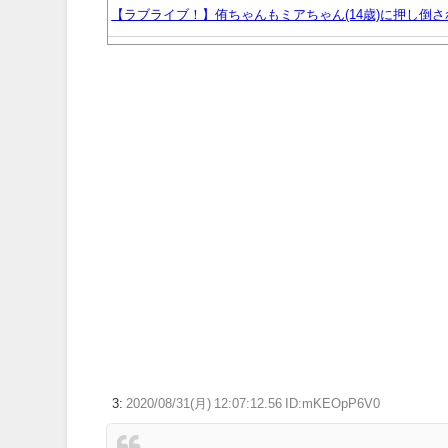
【ラブライブ！】侑ちゃんもミアちゃん(14歳)に押し倒
脱衣麻雀でしか得られないときめきってあるよな
我が家・杉山裕之、自力歩行できるまで回復！退院を報
【アニメ】『ヤニねこ』の喫煙や覚醒剤の注射シーン、青
わしいことをするな」
三大傑作ゼルダライク「The Binding of Isaac」「
【ポケモンGO】「色違い000個体」とかい逆にレアな個
【ウマ娘】ディザイアの謎ポーズ、完全にアレと一致ｗ
【競馬】G1・2勝 アスコリピチェーノが引退 繁殖入り
Powered by livedoor 相互RSS
3:
2020/08/31(月) 12:07:12.56 ID:mKEOpP6V0