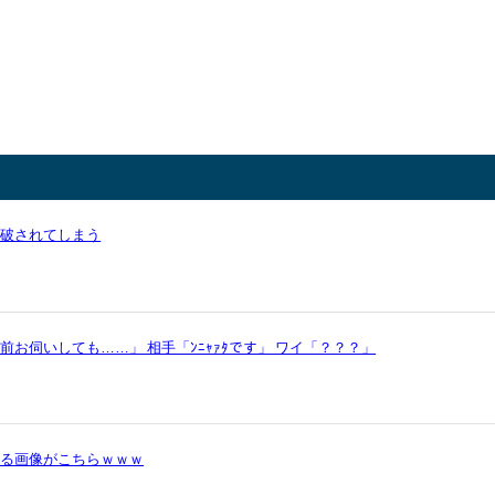
論破されてしまう
お伺いしても……」 相手「ﾝﾆｬｧﾀです」 ワイ「？？？」
かる画像がこちらｗｗｗ