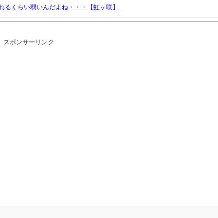
されるくらい弱いんだよね・・・【虹ヶ咲】
スポンサーリンク
告
少年への影響をめぐってBPOで問題視「社会的な問題になっている時に紛ら
ダークソウル」あとひとつは？
体
ｗｗ
へ