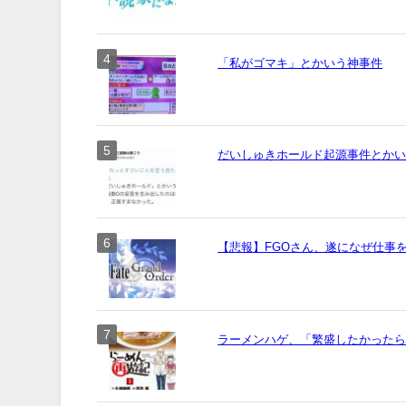
「私がゴマキ」とかいう神事件
だいしゅきホールド起源事件とか
【悲報】FGOさん、遂になぜ仕事
ラーメンハゲ、「繁盛したかった