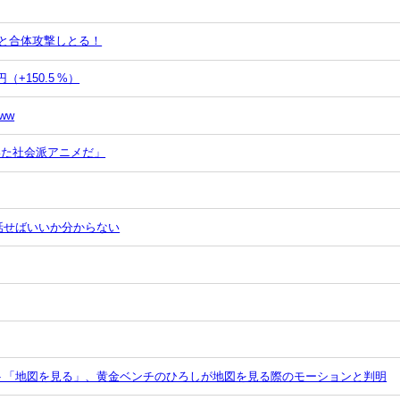
と合体攻撃しとる！
（+150.5 %）
ww
いた社会派アニメだ」
話せばいいか分からない
モート「地図を見る」、黄金ベンチのひろしが地図を見る際のモーションと判明