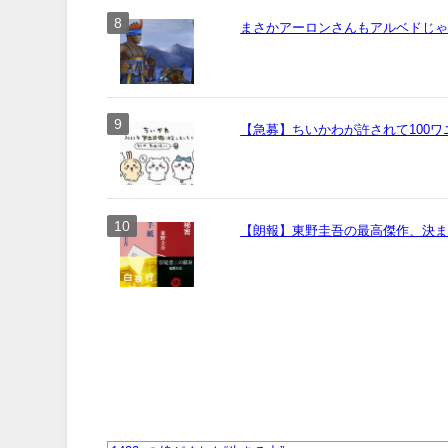
まさかアーロンさんもアルベドじ
【急募】ちいかわが許されて100
【朗報】東野圭吾の最高傑作、決