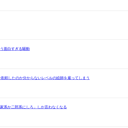
いう面白すぎる騒動
を依頼したのか分からないレベルの絵師を雇ってしまう
ら家系か二郎系にしろ」しか言わなくなる