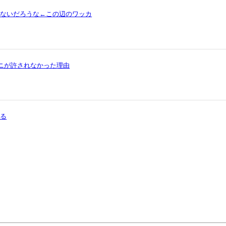
ゃないだろうな←この辺のワッカ
ワニが許されなかった理由
まる