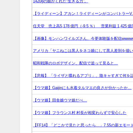
1420gの娘がくれた“生きる力”。
【ライディーン】アカン！ライディーンがコンバトラーV
任天堂 売上高5,178 億円（-9.5 ％） 営業利益 1,425 億円
【画像】モンハンワイルズさん、今更体験版を配信wwww
アメリカ「ヤニねこは黒人をネコ娘にして黒人差別を描
昭和戦隊のロボデザイン、配信で追って見ると…
【悲報】 「ライザと喋れるアプリ」、陰キャすぎて何を
【ウマ娘】Gaijinにも水着タルマエの良さが分かったか…
【ウマ娘】田舎娘ウマ娘だべ…
【ウマ娘】フラウンス村 村長が相変わらずで安心した
【FF14】「どこかで見たと思ったら…」7.55の新エ