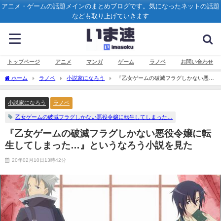
アニメ・ゲームの話題メインのまとめブログです。気になったネットの話題
なども取り上げていきます
トップページ
アニメ
マンガ
ゲーム
ラノベ
お問い合わせ
ホーム
ラノベ
小説家になろう
『乙女ゲームの破滅フラグしかない悪役
令嬢に転生してしまった…』というなろう小説を見た
小説家になろう
ラノベ
乙女ゲームの破滅フラグしかない悪役令嬢に転生してしまった…
『乙女ゲームの破滅フラグしかない悪役令嬢に転
生してしまった…』というなろう小説を見た
20年02月10日13時42分