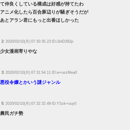
て仲良くしている構成は好感が持てたわ
【心霊・幽霊】入居者はいないはずなのに・・・。
アニメ化したら百合豚辺りが騒ぎそうだが
あとアラン君にもっと出番ほしかった
【ウマ娘】このキャラが声優（まりんか）同じってマジ！？←「スズカさ
んみたいな演技の方がレアだと聞いて驚いたよ」
ニンテンドーダイレクトってやる意味あるの？
2:
2020/02/10(月) 07:30:35.23 ID:i3nlD392p
少女漫画寄りやな
【ウマ娘】ディザイアの謎ポーズ、完全にアレと一致ｗｗｗ
【競馬】G1・2勝 アスコリピチェーノが引退 繁殖入りへ
Powered by livedoor 相互RSS
3:
2020/02/10(月) 07:31:54.11 ID:w+uszMea0
悪役令嬢とかいう謎ジャンル
5:
2020/02/10(月) 07:32:32.49 ID:YSzk+ouy0
農民ガチ勢