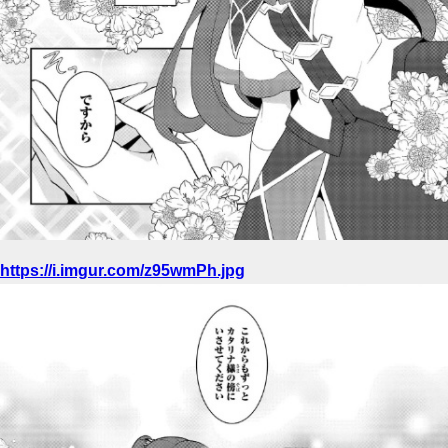
https://i.imgur.com/z95wmPh.jpg