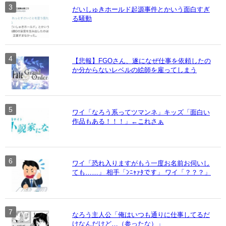
だいしゅきホールド起源事件とかいう面白すぎ
る騒動
【悲報】FGOさん、遂になぜ仕事を依頼したの
か分からないレベルの絵師を雇ってしまう
ワイ「なろう系ってツマンネ」キッズ「面白い
作品もある！！！」←これさぁ
ワイ「恐れ入りますがもう一度お名前お伺いし
ても……」 相手「ﾝﾆｬｧﾀです」 ワイ「？？？」
なろう主人公「俺はいつも通りに仕事してるだ
けなんだけど…（参ったな）」