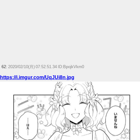
62:
2020/02/10(月) 07:52:51.34 ID:BpojkVkm0
https://i.imgur.com/UqJUi8n.jpg