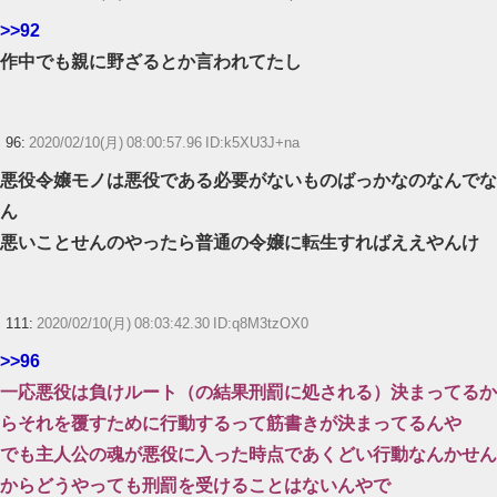
>>92
作中でも親に野ざるとか言われてたし
96:
2020/02/10(月) 08:00:57.96 ID:k5XU3J+na
悪役令嬢モノは悪役である必要がないものばっかなのなんでな
ん
悪いことせんのやったら普通の令嬢に転生すればええやんけ
111:
2020/02/10(月) 08:03:42.30 ID:q8M3tzOX0
>>96
一応悪役は負けルート（の結果刑罰に処される）決まってるか
らそれを覆すために行動するって筋書きが決まってるんや
でも主人公の魂が悪役に入った時点であくどい行動なんかせん
からどうやっても刑罰を受けることはないんやで