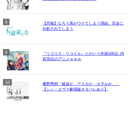
【悲報】なろう系がウケてしまう理由、完全に
分析されてしまう
『リコリス・リコイル』とかいう作画100点､内
容30点のアニメｗｗｗ
庵野秀明「綾波か…アスカか…カヲルか…」
【シン・エヴァ劇場版ネタバレあり】