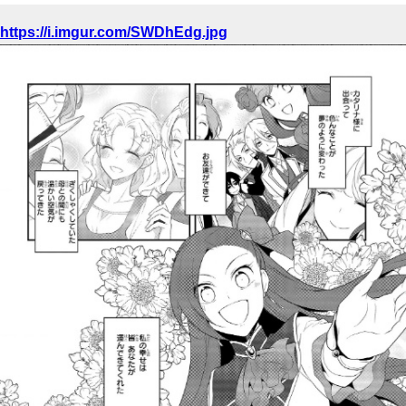
https://i.imgur.com/SWDhEdg.jpg