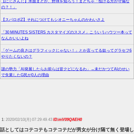
【にじさんじ】水面まどか、野球を知ろう！まどちゃ「投げる方が守備な
の？！」
【スパロボZ】それにつけてもシオニーちゃんのかわいさよ
「30 MINUTES SISTERS カスタマイズのススメ」こういうハウツー本って
なんかいいよね
「ゲームの良さはグラフィックじゃない！」とか言ってる奴ってグラセフ6
やりたくないの？
謎の勢力「AI発展したらお前らは皆クビになるわ」→未だかつてAIのせい
で失業したG民が0人の理由
【画像】声優の澤田姫さん、自分の武器を見せつけてしまうwww
【ポケモン】ナンジャモってめちゃくちゃヱロくて可愛いよな
『イナズマイレブン』で一番カッコいい技、ついに決定
1:
2020/02/10(月) 07:29:49.43
ID:mV09QAEH0
フロム「『The Duskbloods』ネットワークテストに沢山のご応募をいただ
話としてはコテコテもコテコテだが男女が分け隔て無く登場し
き誠にありがとうございました｡」