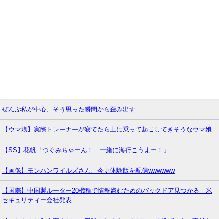
ぜんぶ私が中心、そう思った瞬間から歪み出す
【ウマ娘】実際トレーナーが寝てたら上に乗って起こしてきそうなウマ娘
【SS】花帆「つぐみちゃーん！ 一緒に海行こうよー！」
【画像】モンハンワイルズさん、今更体験版を配信wwwwww
【国際】中国製ルーター20機種で情報盗むためのバックドア見つかる 米
セキュリティー会社発表