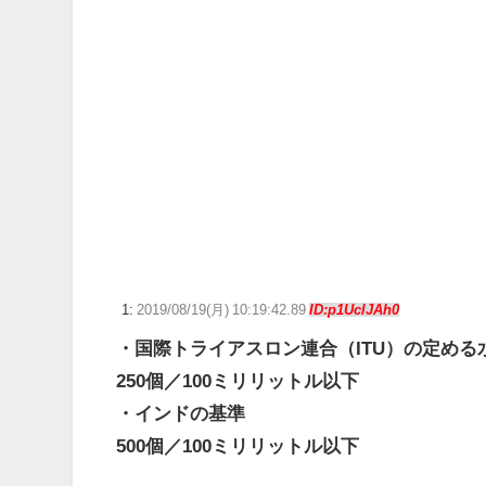
鍵失くした男「45分だけ部屋に入れろ！何もしないから
えないな！」完全に不審者で草ｗｗｗ
【艦これ】E5ヌルイとかいう風説には騙されないぞ ス
Switch2版FF14、ロード時間が高速になる最適化をわ
【ウマ娘】ディザイアの謎ポーズ、完全にアレと一致ｗ
【競馬】G1・2勝 アスコリピチェーノが引退 繁殖入り
Powered by livedoor 相互RSS
1:
2019/08/19(月) 10:19:42.89
ID:p1UclJAh0
・国際トライアスロン連合（ITU）の定める
250個／100ミリリットル以下
・インドの基準
500個／100ミリリットル以下