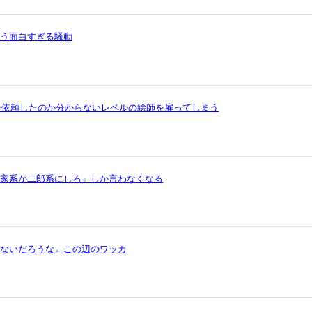
いう面白すぎる騒動
を依頼したのか分からないレベルの絵師を雇ってしまう
ら家系か二郎系にしろ」しか言わなくなる
ゃないだろうな←この辺のワッカ