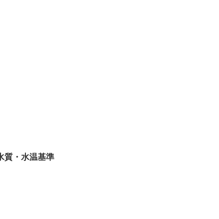
！」→女子大生「無理です（警察呼びます）」→男「熱中症になれってか！使
キャンプくらいヌルイのなら考える
ずか3日で実施→ユーザーたち「対応が早すぎる」
ｗｗ
へ
水質・水温基準