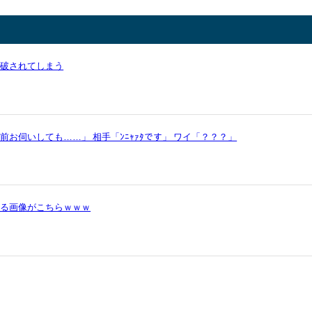
論破されてしまう
お伺いしても……」 相手「ﾝﾆｬｧﾀです」 ワイ「？？？」
かる画像がこちらｗｗｗ