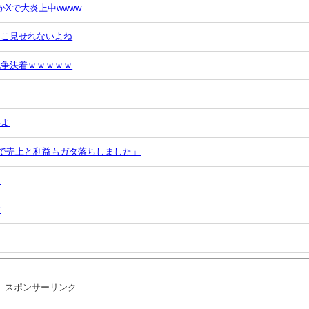
Xで大炎上中wwww
とこ見せれないよね
戦争決着ｗｗｗｗｗ
いよ
ので売上と利益もガタ落ちしました」
う
す
」
スポンサーリンク