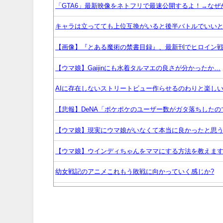
「GTA6」最新映像をネトフリで最速公開するよ！→なぜか
キャラは立ってても上位互換がいると後半バトルでいい
【画像】『とある魔術の禁書目録』、最新刊でヒロイン
【ウマ娘】Gaijinにも水着タルマエの良さが分かったか…
AIに存在しないストリートビュー作らせるのわりと楽し
【悲報】DeNA「ポケポケのユーザー数がガタ落ちした
【ウマ娘】現実にウマ娘がいなくて本当に良かったと思
【ウマ娘】ウインディちゃんをママにする方法を教えま
幼女戦記のアニメこれもう敗戦に向かっていく感じか?
？？？「ゲーム実況なんて誰でもできる」わい「ほーん
【悲報】ハンターハンターのツェリードニヒさん、死亡