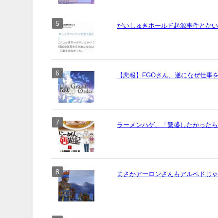
だいしゅきホールド起源事件とか
【悲報】FGOさん、遂になぜ仕事
ラーメンハゲ、「繁盛したかった
まさかアーロンさんもアルベドじ