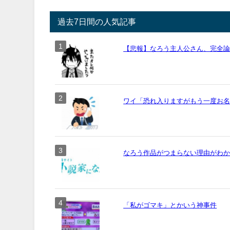
過去7日間の人気記事
【悲報】なろう主人公さん、完全
ワイ「恐れ入りますがもう一度お名前
なろう作品がつまらない理由がわ
「私がゴマキ」とかいう神事件