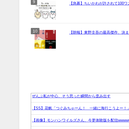
【急募】ちいかわが許されて100
【朗報】東野圭吾の最高傑作、決
ぜんぶ私が中心、そう思った瞬間から歪み出す
【SS】花帆「つぐみちゃーん！ 一緒に海行こうよー！
【画像】モンハンワイルズさん、今更体験版を配信wwww