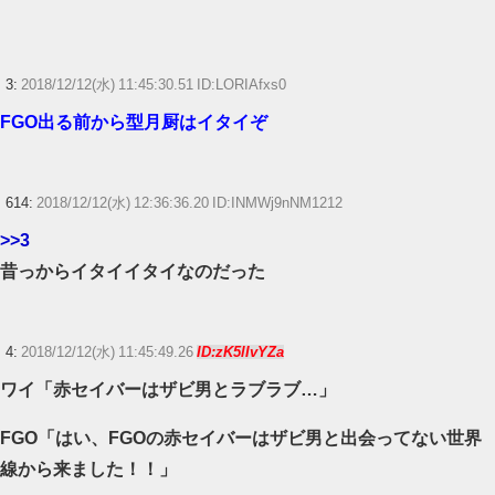
3,713 本
【ウマ娘】ディザイアの謎ポーズ、完全にアレと一致ｗｗｗ
3:
2018/12/12(水) 11:45:30.51 ID:LORIAfxs0
【競馬】G1・2勝 アスコリピチェーノが引退 繁殖入りへ
FGO出る前から型月厨はイタイぞ
Powered by livedoor 相互RSS
614:
2018/12/12(水) 12:36:36.20 ID:INMWj9nNM1212
>>3
昔っからイタイイタイなのだった
4:
2018/12/12(水) 11:45:49.26
ID:zK5lIvYZa
ワイ「赤セイバーはザビ男とラブラブ…」
FGO「はい、FGOの赤セイバーはザビ男と出会ってない世界
線から来ました！！」