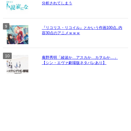
分析されてしまう
『リコリス・リコイル』とかいう作画100点､内
容30点のアニメｗｗｗ
庵野秀明「綾波か…アスカか…カヲルか…」
【シン・エヴァ劇場版ネタバレあり】