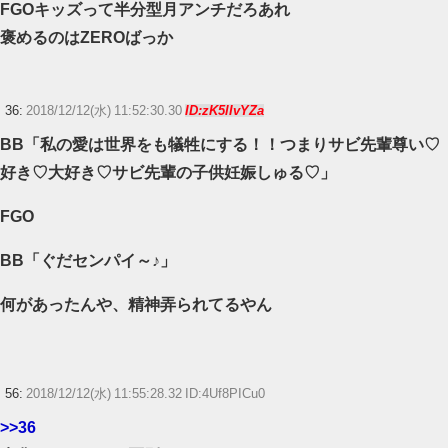
FGOキッズって半分型月アンチだろあれ
褒めるのはZEROばっか
36:
2018/12/12(水) 11:52:30.30
ID:zK5lIvYZa
BB「私の愛は世界をも犠牲にする！！つまりサビ先輩尊い♡
好き♡大好き♡サビ先輩の子供妊娠しゅる♡」
FGO
BB「ぐだセンパイ～♪」
何があったんや、精神弄られてるやん
56:
2018/12/12(水) 11:55:28.32 ID:4Uf8PICu0
>>36