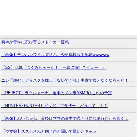
爽やか青年に忍び寄るストーカー疑惑
【画像】モンハンワイルズさん、今更体験版を配信wwwwww
【SS】花帆「つぐみちゃーん！ 一緒に海行こうよー！」
ニシ「頼む！ディスクを廃止しないでくれ！中古で買えなくなるんだ！」
【REJECT】ラクシャーナ、週末のメン限ASMRはこれの予定
【HUNTER×HUNTER】ビッグ・ブラザー…どうして…！？
【画像】みいちゃん、最後はママの背中で温もりに包まれながら逝く…
【ウマ娘】スズカさんと同じ声と聞いて驚いたキャラ