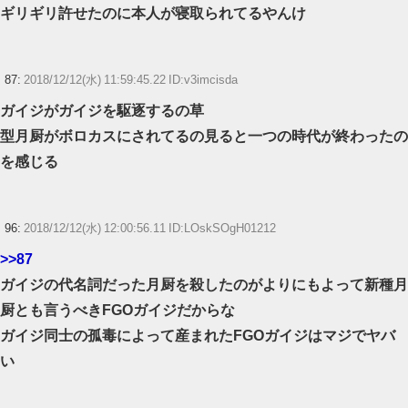
ギリギリ許せたのに本人が寝取られてるやんけ
87:
2018/12/12(水) 11:59:45.22 ID:v3imcisda
ガイジがガイジを駆逐するの草
型月厨がボロカスにされてるの見ると一つの時代が終わったの
を感じる
96:
2018/12/12(水) 12:00:56.11 ID:LOskSOgH01212
>>87
ガイジの代名詞だった月厨を殺したのがよりにもよって新種月
厨とも言うべきFGOガイジだからな
ガイジ同士の孤毒によって産まれたFGOガイジはマジでヤバ
い