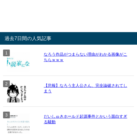
過去7日間の人気記事
なろう作品がつまらない理由がわかる画像がこ
ちらｗｗｗ
【悲報】なろう主人公さん、完全論破されてし
まう
だいしゅきホールド起源事件とかいう面白すぎ
る騒動