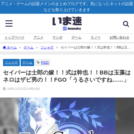
アニメ・ゲームの話題メインのまとめブログです。気になったネットの話題
なども取り上げていきます
トップページ
アニメ
マンガ
ゲーム
ラノベ
お問い合わせ
ホーム
ゲーム
ソシャゲ
セイバーは士郎の嫁！！式は幹也！！BBは玉藻
はネロはザビ男の！！FGO「うるさいですね……」
ソシャゲ
ゲーム
FGO
セイバーは士郎の嫁！！式は幹也！！BBは玉藻は
ネロはザビ男の！！FGO「うるさいですね……」
18年12月12日15時19分