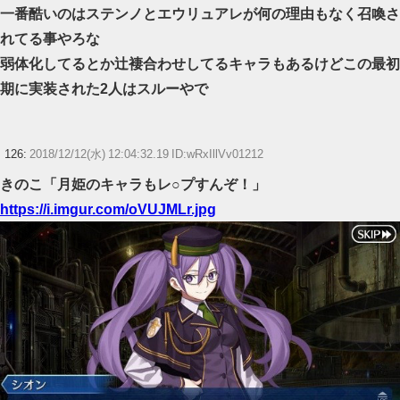
一番酷いのはステンノとエウリュアレが何の理由もなく召喚さ
れてる事やろな
弱体化してるとか辻褄合わせしてるキャラもあるけどこの最初
期に実装された2人はスルーやで
126:
2018/12/12(水) 12:04:32.19 ID:wRxIllVv01212
きのこ「月姫のキャラもレ○プすんぞ！」
https://i.imgur.com/oVUJMLr.jpg