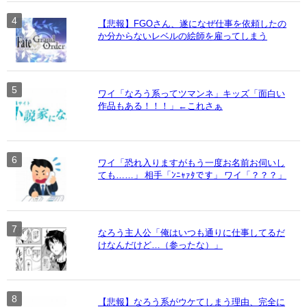
【悲報】FGOさん、遂になぜ仕事を依頼したの
か分からないレベルの絵師を雇ってしまう
ワイ「なろう系ってツマンネ」キッズ「面白い
作品もある！！！」←これさぁ
ワイ「恐れ入りますがもう一度お名前お伺いし
ても……」 相手「ﾝﾆｬｧﾀです」 ワイ「？？？」
なろう主人公「俺はいつも通りに仕事してるだ
けなんだけど…（参ったな）」
【悲報】なろう系がウケてしまう理由、完全に