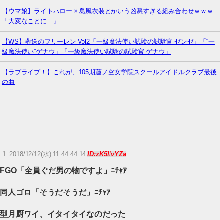
【ウマ娘】ライトハロー × 島風衣装とかいう凶悪すぎる組み合わせｗｗｗ
「大変なことに…」
【WS】葬送のフリーレン Vol2「一級魔法使い試験の試験官 ゼンゼ」「“一
級魔法使い”ゲナウ」「一級魔法使い試験の試験官 ゲナウ」
【ラブライブ！】これが、105期蓮ノ空女学院スクールアイドルクラブ最後
の曲
DSにあったなんか無人島でサバイバルするゲーム、ワイしか覚えてない…
【ウマ娘】このキャラが声優（まりんか）同じってマジ！？←「スズカさ
んみたいな演技の方がレアだと聞いて驚いたよ」
【声優】逢田梨香子(34)【ラブライブ！サンシャイン!!】
1:
2018/12/12(水) 11:44:44.14
ID:zK5lIvYZa
FGO「全員ぐだ男の物ですよ」ﾆﾁｬｱ
【朗報】今年の夏、ガチで涼しい
同人ゴロ「そうだそうだ」ﾆﾁｬｱ
ニンテンドーダイレクトってやる意味あるの？
型月厨ワイ、イタイタイなのだった
『ゼノブレイド ディフィニティブエディション Nintendo Switch 2 Edition』