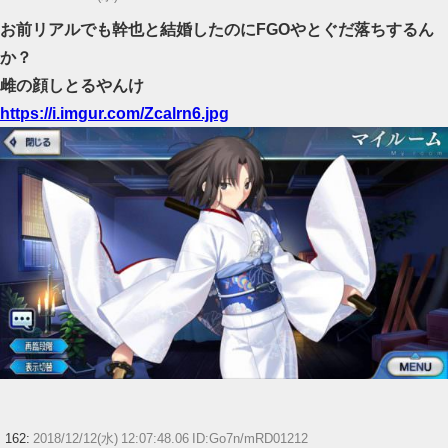
お前リアルでも幹也と結婚したのにFGOやとぐだ落ちするん
か？
雌の顔しとるやんけ
https://i.imgur.com/Zcalrn6.jpg
162:
2018/12/12(水) 12:07:48.06 ID:Go7n/mRD01212