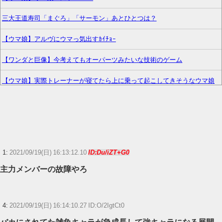
三大王道寿司「まぐろ」「サーモン」あとひとつは？
【ウマ娘】アルヴにウマっ気出すｶｲﾁｮｰ
【ワンダと巨像】今考えてもオーパーツみたいな技術のゲーム
【ウマ娘】実際トレーナーが寝てたら上に乗って起こしてきそうなウマ娘
スマホに叡智な画像保存しているヤツ【ラブライブ！】
【議論】佐倉綾音(32)、悠木碧（34）、早見沙織（35）←ここら辺の独身ベ
テラン声優ｗｗｗ
【FF14】☆24フル装備高揚侍さん、クレセントアイル北征編CEをたった20
1:
2021/09/19(日) 16:13:12.10
ID:Du/iZT+G0
秒で討伐してしまう【動画】
主力メンバーの故障やろ
【ウマ娘】武さんが引退したらウマ娘に実装されそう
サイバスターが一番輝いてたスパロボ
4:
2021/09/19(日) 16:14:10.27 ID:O/2IgtCt0