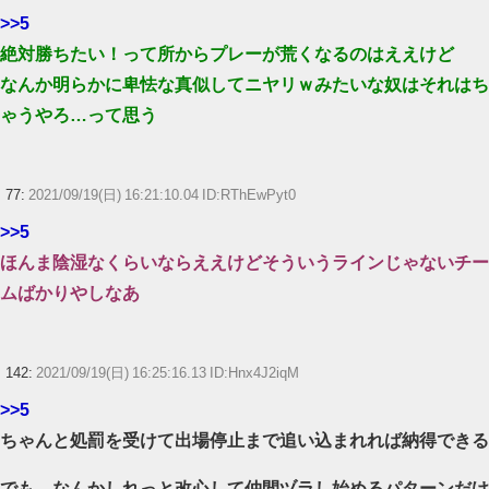
>>5
絶対勝ちたい！って所からプレーが荒くなるのはええけど
なんか明らかに卑怯な真似してニヤリｗみたいな奴はそれはち
ゃうやろ…って思う
77:
2021/09/19(日) 16:21:10.04 ID:RThEwPyt0
>>5
ほんま陰湿なくらいならええけどそういうラインじゃないチー
ムばかりやしなあ
142:
2021/09/19(日) 16:25:16.13 ID:Hnx4J2iqM
>>5
ちゃんと処罰を受けて出場停止まで追い込まれれば納得できる
でも、なんかしれっと改心して仲間ヅラし始めるパターンだけ