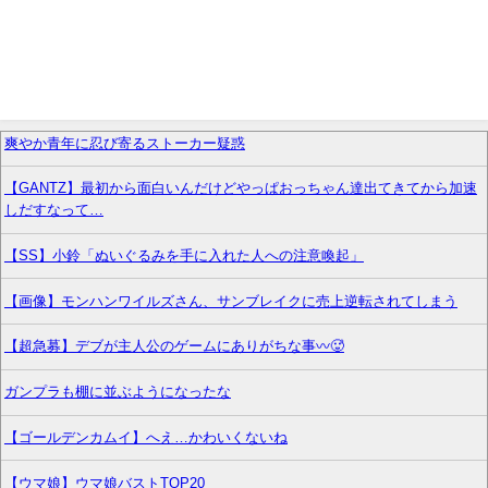
爽やか青年に忍び寄るストーカー疑惑
【GANTZ】最初から面白いんだけどやっぱおっちゃん達出てきてから加速
しだすなって…
【SS】小鈴「ぬいぐるみを手に入れた人への注意喚起」
【画像】モンハンワイルズさん、サンブレイクに売上逆転されてしまう
【超急募】デブが主人公のゲームにありがちな事〰🥵
ガンプラも棚に並ぶようになったな
【ゴールデンカムイ】へえ…かわいくないね
【ウマ娘】ウマ娘バストTOP20