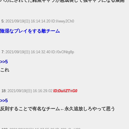
バカにされてた雑魚キャラが急成長して強キャラになる展開
【ウマ娘】ディザイアの謎ポーズ、完全にアレと一致ｗｗｗ
【競馬】G1・2勝 アスコリピチェーノが引退 繁殖入りへ
Powered by livedoor 相互RSS
5:
2021/09/19(日) 16:14:14.20 ID:l/wwy2Ch0
陰湿なプレイをする敵チーム
7:
2021/09/19(日) 16:14:32.40 ID:/0xONtg8p
>>5
これ
18:
2021/09/19(日) 16:16:29.02
ID:Du/iZT+G0
>>5
反則することで有名なチーム←永久追放しろやって思う