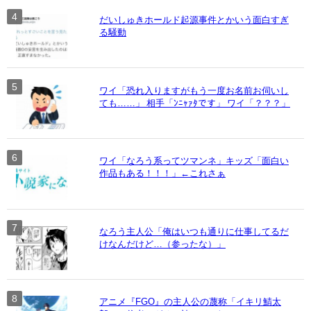
だいしゅきホールド起源事件とかいう面白すぎ
る騒動
ワイ「恐れ入りますがもう一度お名前お伺いし
ても……」 相手「ﾝﾆｬｧﾀです」 ワイ「？？？」
ワイ「なろう系ってツマンネ」キッズ「面白い
作品もある！！！」←これさぁ
なろう主人公「俺はいつも通りに仕事してるだ
けなんだけど…（参ったな）」
アニメ『FGO』の主人公の蔑称「イキリ鯖太