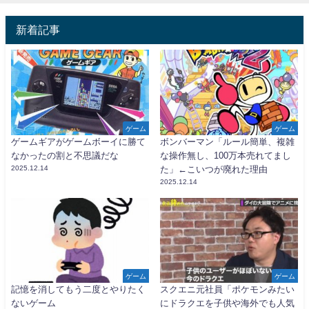
新着記事
ゲーム
ゲーム
ゲームギアがゲームボーイに勝て
ボンバーマン「ルール簡単、複雑
なかったの割と不思議だな
な操作無し、100万本売れてまし
2025.12.14
た」←こいつが廃れた理由
2025.12.14
ゲーム
ゲーム
記憶を消してもう二度とやりたく
スクエニ元社員「ポケモンみたい
ないゲーム
にドラクエを子供や海外でも人気