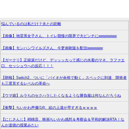
悩んでいるのは私だけ？夫との距離
【画像】地雷系女子さん、トイレ我慢の限界で大ピンチにwwwwwww
【画像】モンハンワイルズさん、今更体験版を配信wwwwww
【ガークリ】正統派だけど、デッッッカって感じの水着のマネ、ラファエ
口、セッシュウへの反応！！！
【朗報】Switch2、ついに「バイオが余裕で動く」スペックに到達 開発者
も三度見するレベルの革命へ
【ウマ娘】ルラちのセクハラしたくなるような勝負服は何なんだろうね
【衝撃】ちいかわ声優(14)、絵の上達が早すぎるｗｗｗｗ
【にじさんじ】梢桃音、映画ちいかわ感想＆考察会＆平和的解決RTA！な
んか道徳の授業みたい