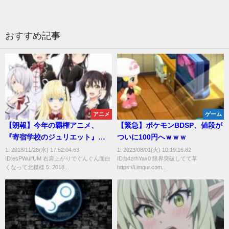
おすすめ記事
アニメ
ゲーム
【朗報】今年の覇権アニメ、
【緊急】ポケモンBDSP、値段が
『寄宿学校のジュリエット』に
ついに100円へｗｗｗ
決定する
1: 2018/11/28(水) 17:52:04.63
1: 2023/08/01(火) 10:19:16.82
ID:esPWuifUM 右肩上がりでぐんぐん面白
ID:b4zrhYax0 限界突破してて草
くなって北模様 5: 2018...
https://i.imgur.com...