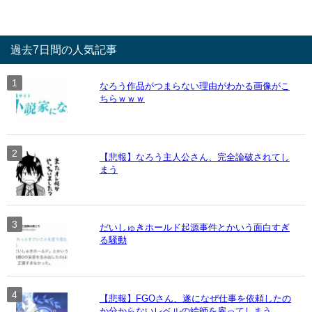
過去7日間の人気記事
なろう作品がつまらない理由がわかる画像がこ
ちらｗｗｗ
【悲報】なろう主人公さん、完全論破されてし
まう
だいしゅきホールド起源事件とかいう面白すぎ
る騒動
【悲報】FGOさん、遂になぜ仕事を依頼したの
か分からないレベルの絵師を雇ってしまう