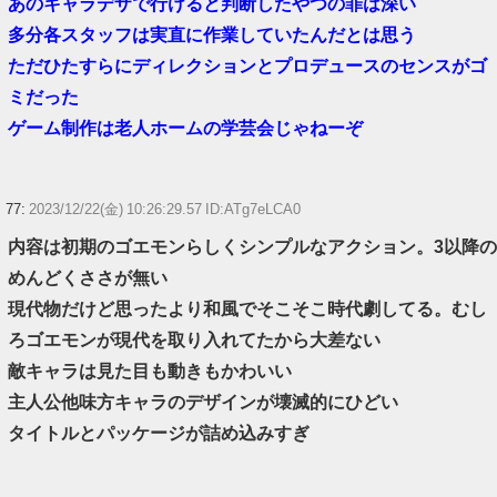
あのキャラデザで行けると判断したやつの罪は深い
多分各スタッフは実直に作業していたんだとは思う
ただひたすらにディレクションとプロデュースのセンスがゴ
ミだった
ゲーム制作は老人ホームの学芸会じゃねーぞ
77:
2023/12/22(金) 10:26:29.57 ID:ATg7eLCA0
内容は初期のゴエモンらしくシンプルなアクション。3以降の
めんどくささが無い
現代物だけど思ったより和風でそこそこ時代劇してる。むし
ろゴエモンが現代を取り入れてたから大差ない
敵キャラは見た目も動きもかわいい
主人公他味方キャラのデザインが壊滅的にひどい
タイトルとパッケージが詰め込みすぎ