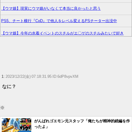
【ウマ娘】現実にウマ娘がいなくて本当に良かったと思う
PS5、チート横行『CoD』で他人をレベル変えるPSチーター出没中
【ウマ娘】今年の水着イベントのスチルがエ〇ゲのスチルみたいで好き
正直アニメ版のシュタインズゲートって微妙じゃね？
【画像】園田海未さん、哀れすぎるwww【ラブライブ！】
【ウマ娘】4コマ「ギャル界隈」
1:
2023/12/22(金) 07:18:31.95 ID:6dP8vpvXM
『ゼノブレイド ディフィニティブエディション Nintendo Switch 2 Edition』
なに？
3,713 本
？？？「ゲーム実況なんて誰でもできる」わい「ほーん」
※
【艦これ】E5ヌルイとかいう風説には騙されないぞ スキャンプくらいヌル
イのなら考える
がんばれゴエモン元スタッフ「俺たちが精神的続編を作
ったよ」
【ウマ娘】ディザイアの謎ポーズ、完全にアレと一致ｗｗｗ