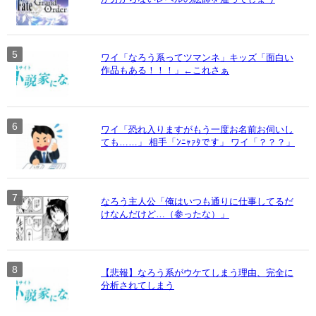
ワイ「なろう系ってツマンネ」キッズ「面白い
作品もある！！！」←これさぁ
ワイ「恐れ入りますがもう一度お名前お伺いし
ても……」 相手「ﾝﾆｬｧﾀです」 ワイ「？？？」
なろう主人公「俺はいつも通りに仕事してるだ
けなんだけど…（参ったな）」
【悲報】なろう系がウケてしまう理由、完全に
分析されてしまう