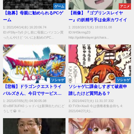
ゲーム
アニメ
【急募】母親に勧められるPCゲ
【画像】『ゴブリンスレイヤ
ーム
ー』の妖精弓手は金床カワイイ
1: 2021/04/14(水) 16:20:06.74
1: 2018/10/17(水) 18:03:51.08
ID:rF59y+7y0 少し前に母親にパソコン買
ID:hHSkrmgZ0
ったんやけど ついにお勧めのPC...
http://goblinslayer.jp/chara...
ソシャゲ
ソシャゲ
【悲報】ドラゴンクエストライ
ソシャゲに課金しすぎて破産申
バルズさん、今日でサービス終
請したけど質問ある？
了してしまう…
1: 2021/07/05(月) 04:30:05.08
1: 2021/04/27(火) 11:31:37.332
ID:vBIF3UFK0 シャドバは新弾出たのにど
ID:TV3t+Xou0 今は債権者集会待ち 4:
うして😭 ※ ...
2021/04/27(火)...