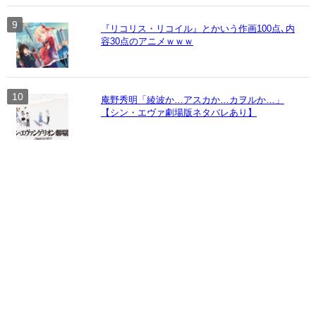
『リコリス・リコイル』とかいう作画100点､内
容30点のアニメｗｗｗ
庵野秀明「綾波か…アスカか…カヲルか…」
【シン・エヴァ劇場版ネタバレあり】