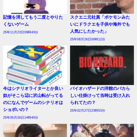
記憶を消してもう二度とやりた
スクエニ元社員「ポケモンみた
くないゲーム
いにドラクエを子供や海外でも
人気にしたかった」
25年11月23日09時43分
25年08月26日00時12分
今はシナリオライターとか良い
バイオハザードの洋館のバカら
奴がそこら辺に沢山転がってる
しい仕掛けって当時は受け入れ
のになんでゲームのシナリオは
られてたの？
ショボいの？
25年02月27日23時53分
25年05月26日14時40分