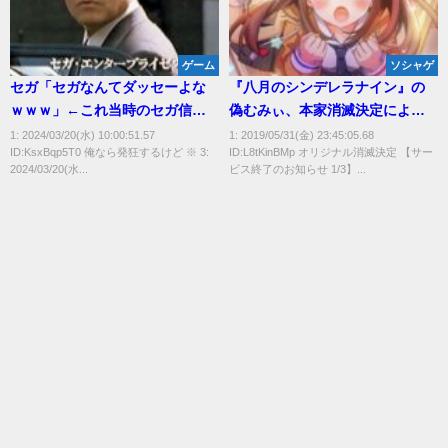
ゲーム
ソシャゲ
セガ「セガなんてダッセーよな
『八月のシンデレラナイン』の
ｗｗｗ」←これ当時のセガ信者
偽むみぃ、本家消滅決定により
はどんな気持ちだったの？
ついに本物になる
1: 2024/03/20(水) 10:00:51.57
1: 2019/05/31(金) 23:45:05.68
ID:KsxBqp5T0 俺なら発狂するけど ※ 3:
ID:L8tKinBMp オリジナル消滅決定 【サー
2024/03/20(水...
ビス終了のお知らせ 1/3】...