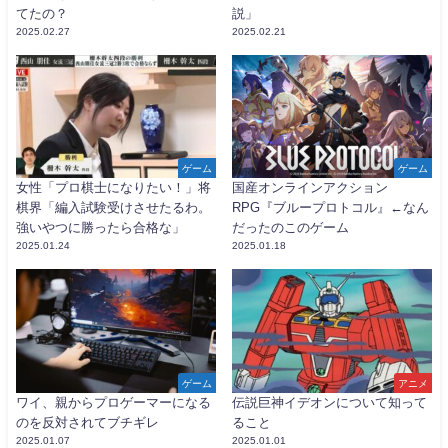
てたの？
説」
2025.02.27
2025.02.21
ゲーム
ゲーム
女性「プロ棋士になりたい！」将
国産オンラインアクション
棋界「編入試験受けさせたるわ。
RPG『ブループロトコル』←なん
強いやつに勝ったら合格な」
だったのこのゲーム
2025.01.24
2025.01.18
ゲーム
アニメ
ワイ、親からプロゲーマーになる
伝説巨神イデオンについて知って
のを反対されてブチギレ
ること
2025.01.07
2025.01.01