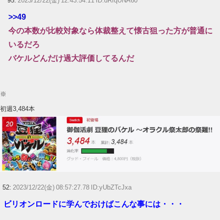
95:
2023/12/22(金) 12:43:54.11 ID:dRfqUNA60
>>49
今の本数が比較対象なら体裁整えて懐古狙った方が普通に
いるだろ
バケルどんだけ過大評価してるんだ
※
初週3,484本
52:
2023/12/22(金) 08:57:27.78 ID:yUbZTcJxa
ビリオンロードに学んでおけばこんな事には・・・