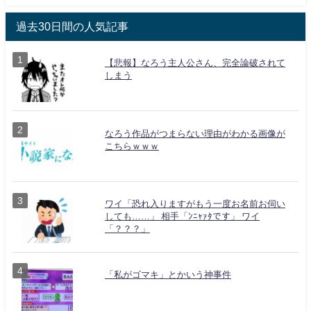
過去30日間の人気記事
【悲報】なろう主人公さん、完全論破されて
しまう
なろう作品がつまらない理由がわかる画像が
こちらｗｗｗ
ワイ「恐れ入りますがもう一度お名前お伺い
しても……」 相手「ﾝﾆｬｧﾀです」 ワイ
「？？？」
「私がゴマキ」とかいう神事件