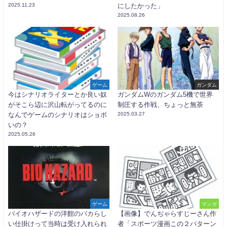
2025.11.23
にしたかった」
2025.08.26
ゲーム
ガンダム
今はシナリオライターとか良い奴
ガンダムWのガンダム5機で世界
がそこら辺に沢山転がってるのに
制圧する作戦、ちょっと無茶
なんでゲームのシナリオはショボ
2025.03.27
いの？
2025.05.26
ゲーム
マンガ
バイオハザードの洋館のバカらし
【画像】でんぢゃらすじーさん作
い仕掛けって当時は受け入れられ
者「スポーツ漫画この２パターン