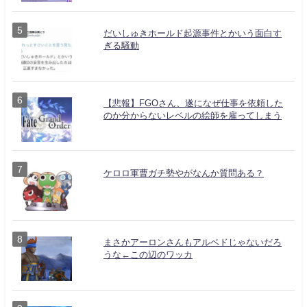
だいしゅきホールド起源事件とかいう面白す
ぎる騒動
【悲報】FGOさん、遂になぜ仕事を依頼した
のか分からないレベルの絵師を雇ってしまう
ケロロ軍曹ガチ勢やがなんか質問ある？
まさかアーロンさんもアルベドじゃないだろ
うな←この辺のワッカ