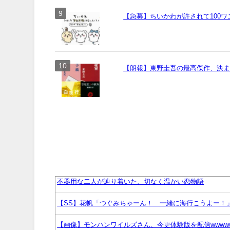
【急募】ちいかわが許されて100
【朗報】東野圭吾の最高傑作、決
不器用な二人が辿り着いた、切なく温かい恋物語
【SS】花帆「つぐみちゃーん！ 一緒に海行こうよー！
【画像】モンハンワイルズさん、今更体験版を配信wwww