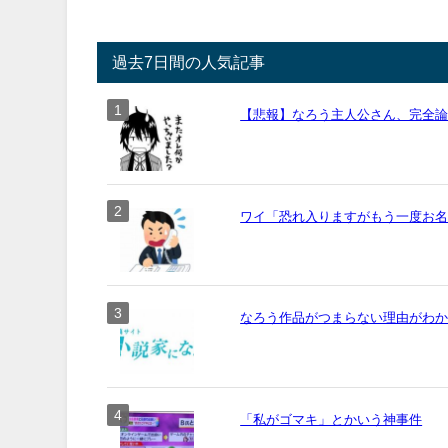
過去7日間の人気記事
【悲報】なろう主人公さん、完全
ワイ「恐れ入りますがもう一度お名前
なろう作品がつまらない理由がわ
「私がゴマキ」とかいう神事件