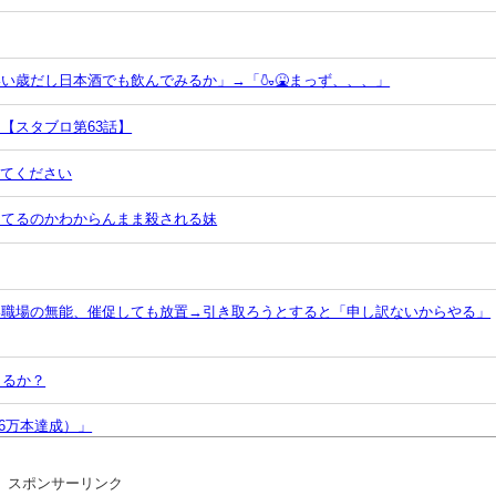
い歳だし日本酒でも飲んでみるか」→「🍶🤮まっず、、、」
【スタブロ第63話】
してください
ってるのかわからんまま殺される妹
い職場の無能、催促しても放置→引き取ろうとすると「申し訳ないからやる」
まるか？
46万本達成）」
スポンサーリンク