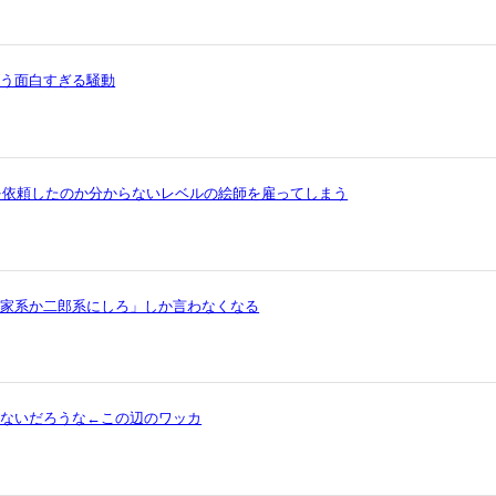
いう面白すぎる騒動
を依頼したのか分からないレベルの絵師を雇ってしまう
ら家系か二郎系にしろ」しか言わなくなる
ゃないだろうな←この辺のワッカ