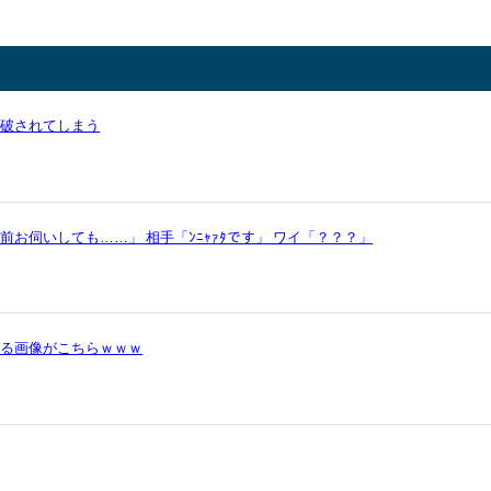
論破されてしまう
お伺いしても……」 相手「ﾝﾆｬｧﾀです」 ワイ「？？？」
かる画像がこちらｗｗｗ