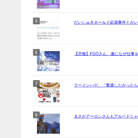
だいしゅきホールド起源事件とか
【悲報】FGOさん、遂になぜ仕事
ラーメンハゲ、「繁盛したかった
まさかアーロンさんもアルベドじ