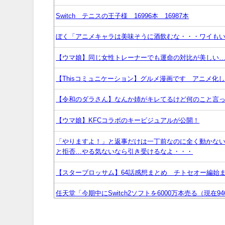
Switch テニスの王子様 16996本 16987本
ぼく「アニメキャラは美味そうに酒飲むな・・・ワイもい
【ウマ娘】同じ女性トレーナーでも運命の対比が美しい…
【Thisコミュニケーション】グルメ漫画です アニメ化
【令和のダラさん】なんか姉がキレてるけど何のこと言
【ウマ娘】KFCコラボのキービジュアルが公開！
「やりますよ！」と返事だけは一丁前なのに全く動かな
と拒否…やる気ないなら引き受けるなよ・・・
【スターブロッサム】64話感想まとめ チトセオー編始
任天堂「今期中にSwitch2ソフトを6000万本売る（現在9
【株式】任天堂が続伸 1Q決算の大幅増益を素直に評価