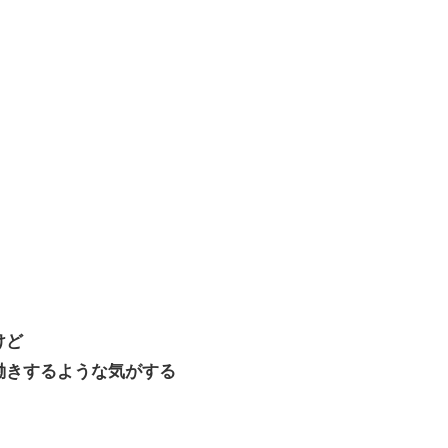
w
ジング内装が凄すぎると話題に
ｗｗ
へ
けど
働きするような気がする