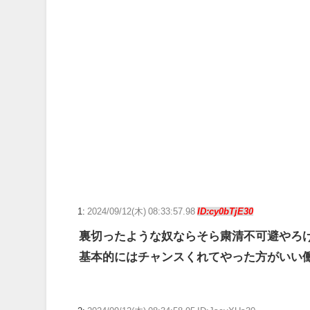
Switchの『パワポケR』やってるんやけど…
ぐらんぶる原作最新話、ヤバすぎる
【画像】佐倉綾音(32)、自分のシコポイントに気がつくww
【FF14】ハウジング勢が制作した〇〇なアパート風ハウ
【ウマ娘】ディザイアの謎ポーズ、完全にアレと一致ｗ
【競馬】G1・2勝 アスコリピチェーノが引退 繁殖入り
Powered by livedoor 相互RSS
1:
2024/09/12(木) 08:33:57.98
ID:cy0bTjE30
裏切ったような奴ならそら粛清不可避やろ
基本的にはチャンスくれてやった方がいい