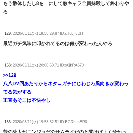
もう散体したし8を∞にして敵キャラ全員抹殺して終わりや
ろ
129:
2020/03/11(水) 19:58:29.87 ID:cTdJjicUH
最近ガチ気味に叩かれてるのは何が変わったんやろ
158:
2020/03/11(水) 20:00:50.71 ID:s0jkRA870
>>129
八八DV回あたりからネタ→ガチにじわじわ風向きが変わっ
てる気がする
正直あそこは不快やし
133:
2020/03/11(水) 19:58:52.51 ID:BGRhunER0
昔の外人がニンジャだのサムライだのと聞けばよく分かっ