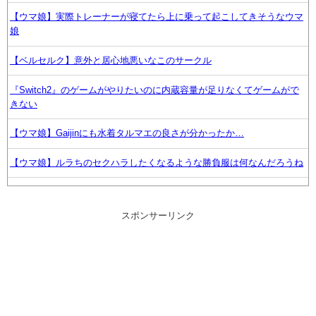
【ウマ娘】実際トレーナーが寝てたら上に乗って起こしてきそうなウマ
娘
【ベルセルク】意外と居心地悪いなこのサークル
『Switch2』のゲームがやりたいのに内蔵容量が足りなくてゲームがで
きない
【ウマ娘】Gaijinにも水着タルマエの良さが分かったか…
【ウマ娘】ルラちのセクハラしたくなるような勝負服は何なんだろうね
悪口回避＆一人好きの私、同僚から「自サバ女かと思ってた」と言われ
モヤモヤ…「全然違った～」と言われるも、気になって夜も眠れない私
スポンサーリンク
はどこがサバサバ？←ネチネチ気にしてる時点で自サバじゃない
【朗報】 GTA6のPS5版パッケージが日本でも発売決定へ！
声優のデビュー前の画像が発掘されると良い気がしない奴【ラブライ
ブ！】