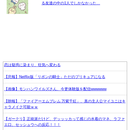
る友達の中の1人でしかなかった…
恋は疑惑に染まり、狂気へ変わる
【悲報】Netflix版「リボンの騎士」ただのプリキュアになる
【画像】モンハンワイルズさん、今更体験版を配信wwwwww
【朗報】「ファイアーエムブレム 万紫千紅」、真の主人公マイユニはキ
ャラメイク可能ｗｗ
【ガークリ】正統派だけど、デッッッカって感じの水着のマネ、ラファ
エ口、セッシュウへの反応！！！