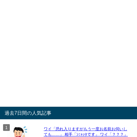
過去7日間の人気記事
ワイ「恐れ入りますがもう一度お名前お伺いし
ても……」 相手「ﾝﾆｬｧﾀです」 ワイ「？？？」