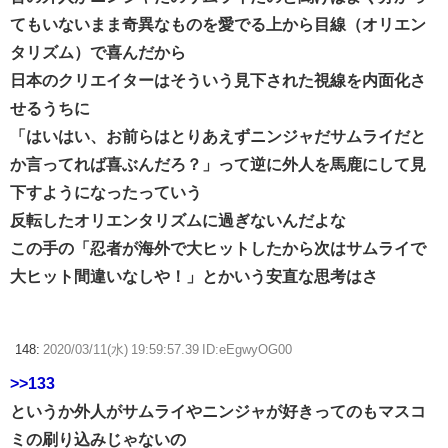
てもいないまま奇異なものを愛でる上から目線（オリエン
タリズム）で喜んだから
日本のクリエイターはそういう見下された視線を内面化さ
せるうちに
「はいはい、お前らはとりあえずニンジャだサムライだと
か言ってれば喜ぶんだろ？」って逆に外人を馬鹿にして見
下すようになったっていう
反転したオリエンタリズムに過ぎないんだよな
この手の「忍者が海外で大ヒットしたから次はサムライで
大ヒット間違いなしや！」とかいう安直な思考はさ
148:
2020/03/11(水) 19:59:57.39 ID:eEgwyOG00
>>133
というか外人がサムライやニンジャが好きってのもマスコ
ミの刷り込みじゃないの