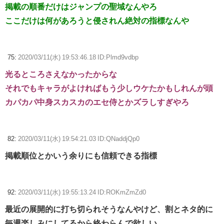
掲載の順番だけはジャンプの聖域なんやろ
ここだけは何があろうと侵されん絶対の指標なんや
75:
2020/03/11(水) 19:53:46.18 ID:Plmd9vdbp
光るところさえなかったからな
それでもキャラがよければもう少しウケたかもしれんが頭
カパカパ中身スカスカのエセ侍とかズラしすぎやろ
82:
2020/03/11(水) 19:54:21.03 ID:QNaddjQp0
掲載順位とかいう余りにも信頼できる指標
92:
2020/03/11(水) 19:55:13.24 ID:ROKmZmZd0
最近の展開的に打ち切られそうなんやけど、割とネタ的に
毎週楽しみにしてるから終わらんで欲しい