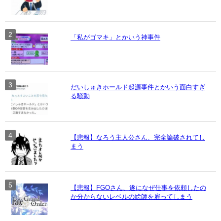
「私がゴマキ」とかいう神事件
だいしゅきホールド起源事件とかいう面白すぎ
る騒動
【悲報】なろう主人公さん、完全論破されてし
まう
【悲報】FGOさん、遂になぜ仕事を依頼したの
か分からないレベルの絵師を雇ってしまう