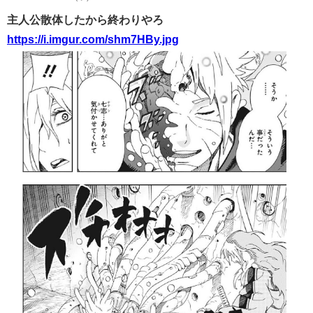
主人公散体したから終わりやろ
https://i.imgur.com/shm7HBy.jpg