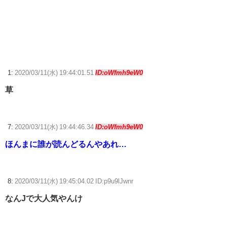
【ウマ娘】ハフバは本当にタクトちゃん来るの？
無職転生のアニメ日常回しか無くてストーリー進まなくね
【ポケモンGO】リモート交換って 大半が交換レート合わせない奴多く
ね？
1:
2020/03/11(水) 19:44:01.51
ID:oWfmh9eW0
【ウマ娘】ドイツと苫小牧どちらに住めばいいんだこれは…
草
【ウマ娘】ディザイアの謎ポーズ、完全にアレと一致ｗｗｗ
【競馬】G1・2勝 アスコリピチェーノが引退 繁殖入りへ
7:
2020/03/11(水) 19:44:46.34
ID:oWfmh9eW0
Powered by livedoor 相互RSS
ほんまに誰が読んどるんやあれ…
8:
2020/03/11(水) 19:45:04.02 ID:p9u9lJwnr
なんJで大人気やんけ