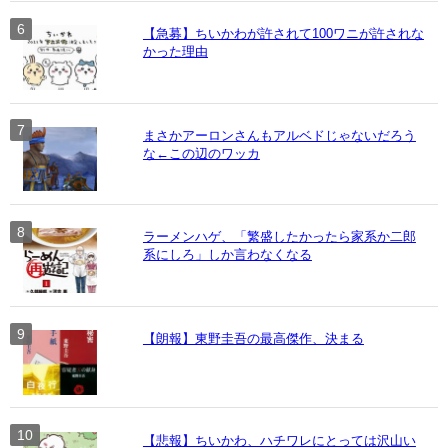
【急募】ちいかわが許されて100ワニが許されな
かった理由
まさかアーロンさんもアルベドじゃないだろう
な←この辺のワッカ
ラーメンハゲ、「繁盛したかったら家系か二郎
系にしろ」しか言わなくなる
【朗報】東野圭吾の最高傑作、決まる
【悲報】ちいかわ、ハチワレにとっては沢山い