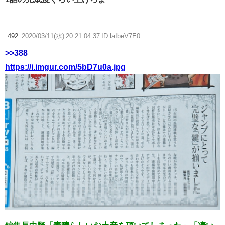
492:
2020/03/11(水) 20:21:04.37 ID:laIbeV7E0
>>388
https://i.imgur.com/5bD7u0a.jpg