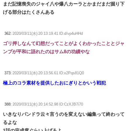
まだ記憶喪失のジャイ八や爆八カーラとかまだまだ掘り下
げる部分はたくさんある
362:
2020/03/11(水) 20:13:19.41 ID:d/vp4uHHd
ゴリ押しなんて幻想だってことがよくわかったこととジャ
ンプが平和に語れたのはサム8の功績やな
373:
2020/03/11(水) 20:13:56.61 ID:x2Pqs81Q0
極上のコラ素材を提供したおにぎりとかいう戦犯
388:
2020/03/11(水) 20:14:52.98 ID:CzXJB7i70
いきなりパンドラ云々言うのを変えない編集って終わって
るよな
1話の完成度ぐらい上げろよ