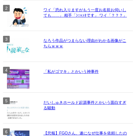
ワイ「恐れ入りますがもう一度お名前お伺いし
ても……」 相手「ﾝﾆｬｧﾀです」 ワイ「？？？」
なろう作品がつまらない理由がわかる画像がこ
ちらｗｗｗ
「私がゴマキ」とかいう神事件
だいしゅきホールド起源事件とかいう面白すぎ
る騒動
【悲報】FGOさん、遂になぜ仕事を依頼したの