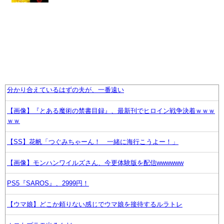
分かり合えているはずの夫が、一番遠い
【画像】『とある魔術の禁書目録』、最新刊でヒロイン戦争決着ｗｗｗ
ｗｗ
【SS】花帆「つぐみちゃーん！ 一緒に海行こうよー！」
【画像】モンハンワイルズさん、今更体験版を配信wwwwww
PS5『SAROS』、2999円！
【ウマ娘】どこか頼りない感じでウマ娘を接待するルラトレ