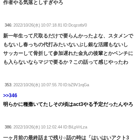
作者やる気落としすぎやろ
346:
2022/10/26(水) 10:07:18.81 ID:Dcqzotb/0
新一年生って尺取るだけで要らんかったよな、スタメンで
もないし春っちの代打みたいないぶし銀な活躍もないし
サッカーして骨折して参加遅れた金丸の後輩とかベンチに
も入らないならマジで要るか？この話って感じやったわ
353:
2022/10/26(水) 10:07:55.70 ID:bZ9V1rqGa
>>346
明らかに種撒いてたしその頃はact3やる予定だったんやろ
386:
2022/10/26(水) 10:12:02.44 ID:BiLpVrLza
一ヶ月前の最終話まで残り○話の時は「はいはいアクト3