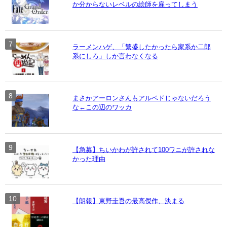
か分からないレベルの絵師を雇ってしまう
ラーメンハゲ、「繁盛したかったら家系か二郎
系にしろ」しか言わなくなる
まさかアーロンさんもアルベドじゃないだろう
な←この辺のワッカ
【急募】ちいかわが許されて100ワニが許されな
かった理由
【朗報】東野圭吾の最高傑作、決まる