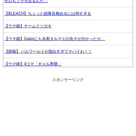
ホロもプラモ出るんだ…
【BLEACH】ちょっと総隊長務めるには弱すぎる
【ウマ娘】チームクソガキ
【ウマ娘】Gaijinにも水着タルマエの良さが分かったか…
【朗報】 パルワールドが面白すぎてヤバイわ！！
【ウマ娘】4コマ「ギャル界隈」
『ゼノブレイド ディフィニティブエディション Nintendo Switch 2
スポンサーリンク
Edition』3,713 本
幼女戦記のアニメこれもう敗戦に向かっていく感じか?
【朗報】ジブリパークにナウシカエリア整備へ
？？？「ゲーム実況なんて誰でもできる」わい「ほーん」
【艦これ】E5ヌルイとかいう風説には騙されないぞ スキャンプくらい