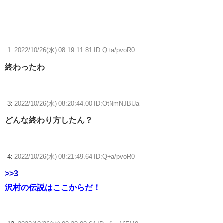
ヌルイのなら考える
【ウマ娘】ディザイアの謎ポーズ、完全にアレと一致ｗｗｗ
【競馬】G1・2勝 アスコリピチェーノが引退 繁殖入りへ
1:
2022/10/26(水) 08:19:11.81 ID:Q+a/pvoR0
Powered by livedoor 相互RSS
終わったわ
3:
2022/10/26(水) 08:20:44.00 ID:OtNmNJBUa
どんな終わり方したん？
4:
2022/10/26(水) 08:21:49.64 ID:Q+a/pvoR0
>>3
沢村の伝説はここからだ！