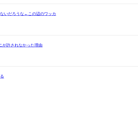
ゃないだろうな←この辺のワッカ
ワニが許されなかった理由
まる