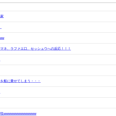
の家
」
ww
のマネ、ラファエ口、セッシュウへの反応！！！
う
能を船に乗せてしまう・・・
っ
wwwwwwwwwwwww