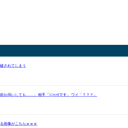
論破されてしまう
お伺いしても……」 相手「ﾝﾆｬｧﾀです」 ワイ「？？？」
かる画像がこちらｗｗｗ