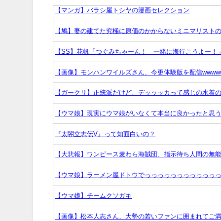
【マンガ】バラシ屋トシヤの漫画セレクション
【鳩】妻の建てた究極に原価のかからないミニマリスト
【SS】花帆「つぐみちゃーん！ 一緒に海行こうよー！
【画像】モンハンワイルズさん、今更体験版を配信wwww
【ガークリ】正統派だけど、デッッッカって感じの水着
【ウマ娘】現実にウマ娘がいなくて本当に良かったと思
『太閤立志伝V』って知面白いの？
【大悲報】ワンピース麦わら海賊団、指示待ち人間の無
【ウマ娘】ラーメン屋ドトウでっっっっっっっっっっっ
【ウマ娘】チームクソガキ
【画像】松本人志さん、大勢の若いファンに囲まれてご満悦w