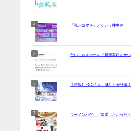
「私がゴマキ」とかいう神事件
だいしゅきホールド起源事件とか
【悲報】FGOさん、遂になぜ仕事
ラーメンハゲ、「繁盛したかった