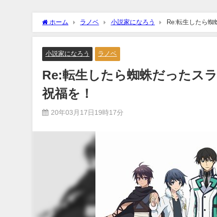
ホーム
ラノベ
小説家になろう
Re:転生したら
小説家になろう
ラノベ
Re:転生したら蜘蛛だったス
祝福を！
20年03月17日19時17分