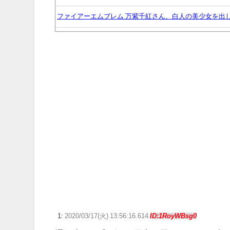
ファイアーエムブレム 万紫千紅さん、白人の美少女を出し
【画像】岬なこちゃんの撮りおろし写真がかわいい！Real 
周囲の人「おい見ろよ…」「一人で来てんのかな…？ｗ
【ウマ娘】わたしの全力受け止めて♡ ←「またへんない
【ウマ娘】ネオユニとゼファーは作者がキャラエミュで
【艦これ】今回ソ連艦てまたユーロの仲間入りしとんの
【ウマ娘】ディザイアの謎ポーズ、完全にアレと一致ｗ
【競馬】G1・2勝 アスコリピチェーノが引退 繁殖入り
Powered by livedoor 相互RSS
1:
2020/03/17(火) 13:56:16.614
ID:1RoyWBsg0