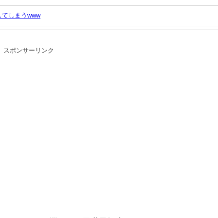
てしまうwww
Soundインタビューより【ラブライブ！スーパースター!!
スポンサーリンク
」「腹でけーｗ」一人焼肉ワイ「……ッ…！」
きものがふえてる…」
きないせいで二次創作少ない
か
ｗｗ
へ