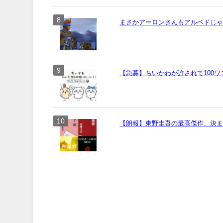
まさかアーロンさんもアルベドじ
【急募】ちいかわが許されて100
【朗報】東野圭吾の最高傑作、決