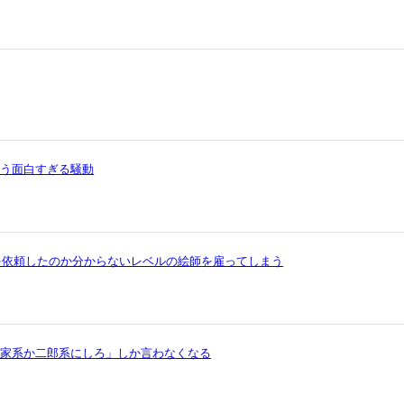
いう面白すぎる騒動
を依頼したのか分からないレベルの絵師を雇ってしまう
ら家系か二郎系にしろ」しか言わなくなる