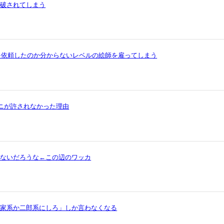
論破されてしまう
を依頼したのか分からないレベルの絵師を雇ってしまう
ワニが許されなかった理由
ゃないだろうな←この辺のワッカ
ら家系か二郎系にしろ」しか言わなくなる