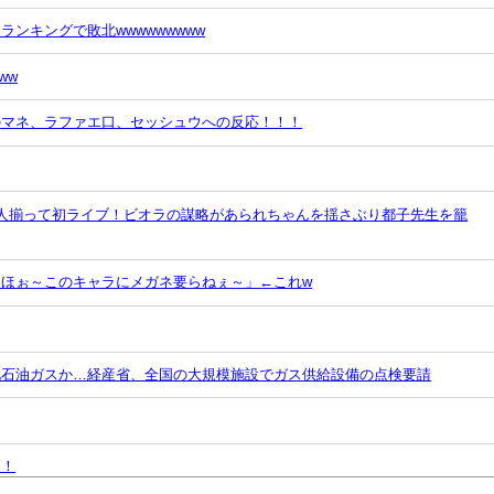
ンキングで敗北wwwwwwwww
ww
のマネ、ラファエ口、セッシュウへの反応！！！
5人揃って初ライブ！ビオラの謀略があられちゃんを揺さぶり都子先生を籠
ほぉ～このキャラにメガネ要らねぇ～」←これw
化石油ガスか…経産省、全国の大規模施設でガス供給設備の点検要請
ち！