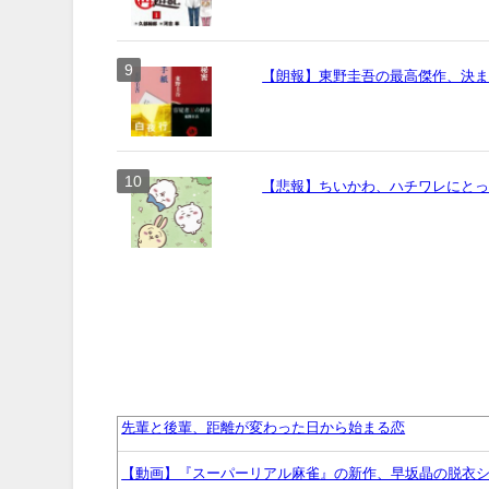
【朗報】東野圭吾の最高傑作、決
【悲報】ちいかわ、ハチワレにとっ
先輩と後輩、距離が変わった日から始まる恋
【動画】『スーパーリアル麻雀』の新作、早坂晶の脱衣シ