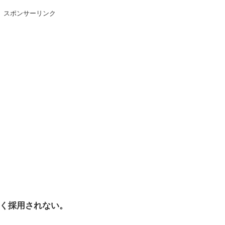
くてゲームができない
スポンサーリンク
て魅力的すぎる…！
→2000万view
がいてさぁ！世界を創った19の武器がさぁ！」
イ籠手使いが一番見た目好み
ｗｗ
へ
く採用されない。