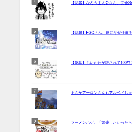
【悲報】なろう主人公さん、完全
【悲報】FGOさん、遂になぜ仕事
【急募】ちいかわが許されて100
まさかアーロンさんもアルベドじ
ラーメンハゲ、「繁盛したかった