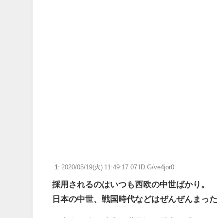
『Switch2』のゲームがやりたいのに内蔵容量が足りな
【スパロボY】しかしクロウはやっぱいいな！主人公とし
【画像】女絵師さん「ガチでこういう彼氏欲しくて息できん」
漫画ワンピース(平均読者44歳)「第三世界でさぁ！悪魔
【FE万紫千紅】今のところこのリシテアみたいなデカパ
【ウマ娘】ディザイアの謎ポーズ、完全にアレと一致ｗ
【競馬】G1・2勝 アスコリピチェーノが引退 繁殖入り
Powered by livedoor 相互RSS
1:
2020/05/19(火) 11:49:17.07 ID:G/ve4jor0
採用されるのはいつも西欧の中世ばかり。
日本の中世、戦国時代などはぜんぜんまった