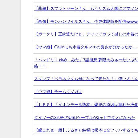
【悲報】スプラトゥーンさん、もうリズム天国にアマゾンラ
【画像】モンハンワイルズさん、今更体験版を配信wwww
【ガークリ】正統派だけど、デッッッカって感じの水着
【ウマ娘】Gaijinにも水着タルマエの良さが分かったか…
「バンドリ！ ゆめ∞みた」7話感想 夢限大みゅーたいぷ
絡！！
スタッフ「ベヨネッタも形になって来たな！」偉い人「ん
【ウマ娘】チームクソガキ
【ＬＰＧ】「イオンモール熊本」爆発の原因は漏れた液
ダイソーの220円のUSBケーブルが3ヶ月でダメになった
【艦これ＆一般】ふるさと納税は熊本に全ツッパするで