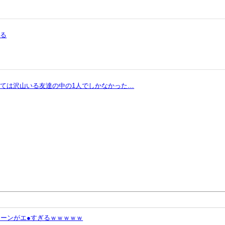
まる
ては沢山いる友達の中の1人でしかなかった…
ーンがエ●すぎるｗｗｗｗｗ