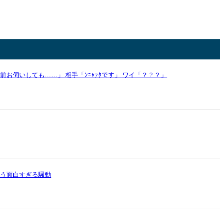
お伺いしても……」 相手「ﾝﾆｬｧﾀです」 ワイ「？？？」
いう面白すぎる騒動