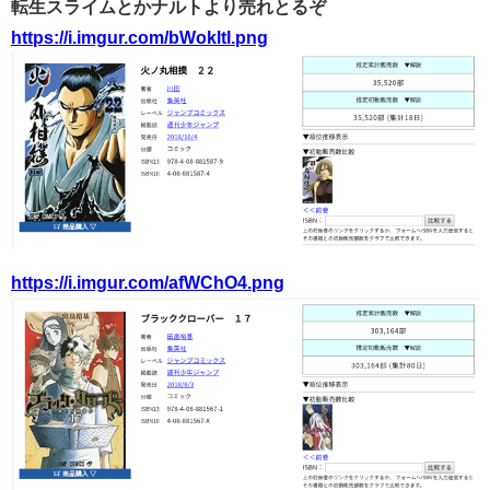
転生スライムとかナルトより売れとるぞ
https://i.imgur.com/bWokltI.png
https://i.imgur.com/afWChO4.png