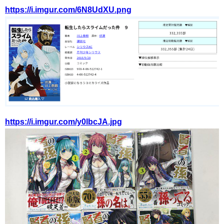
https://i.imgur.com/6N8UdXU.png
https://i.imgur.com/y0lbcJA.jpg