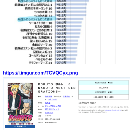
https://i.imgur.com/TGVQCyx.png