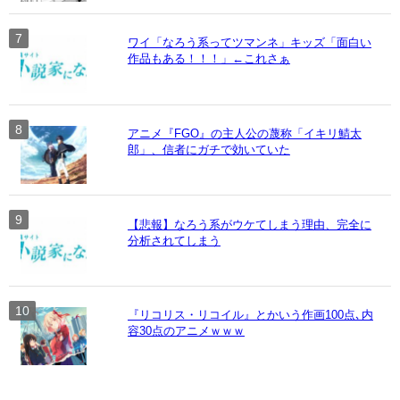
ワイ「なろう系ってツマンネ」キッズ「面白い
作品もある！！！」←これさぁ
アニメ『FGO』の主人公の蔑称「イキリ鯖太
郎」、信者にガチで効いていた
【悲報】なろう系がウケてしまう理由、完全に
分析されてしまう
『リコリス・リコイル』とかいう作画100点､内
容30点のアニメｗｗｗ