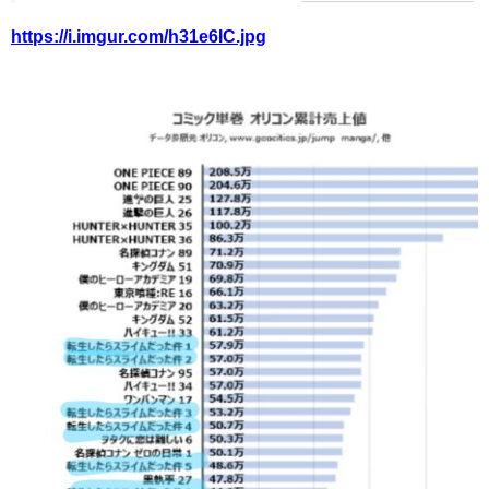
https://i.imgur.com/h31e6IC.jpg