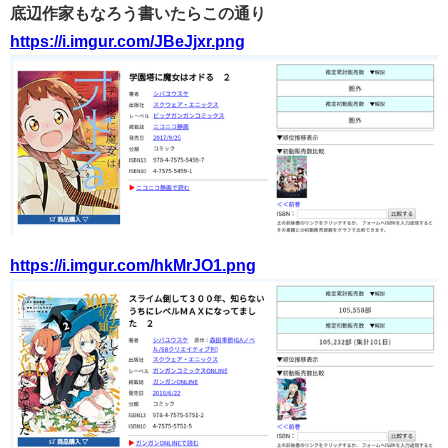
底辺作家もなろう書いたらこの通り
https://i.imgur.com/JBeJjxr.png
https://i.imgur.com/hkMrJO1.png