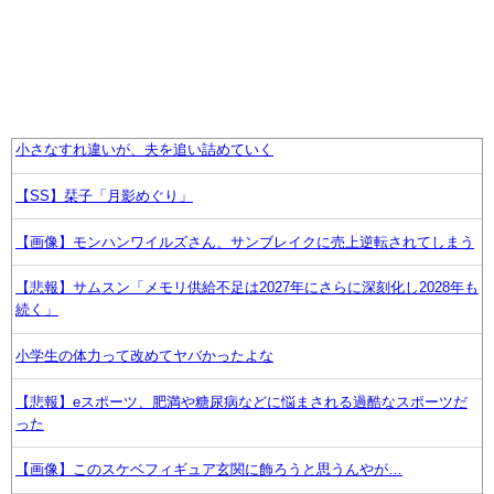
小さなすれ違いが、夫を追い詰めていく
【SS】栞子「月影めぐり」
【画像】モンハンワイルズさん、サンブレイクに売上逆転されてしまう
【悲報】サムスン「メモリ供給不足は2027年にさらに深刻化し2028年も
続く」
小学生の体力って改めてヤバかったよな
【悲報】eスポーツ、肥満や糖尿病などに悩まされる過酷なスポーツだ
った
【画像】このスケベフィギュア玄関に飾ろうと思うんやが…