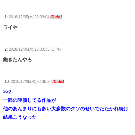
【Aqours】トリコリコPLEASE!!←梨子ちゃん無関係【ラブライブ！サ
ンシャイン!!】
1:
2018/12/05(水)23:33:04
ID:de1
俺氏、スパロボVの難易度にビビるｗｗｗｗｗｗｗｗｗｗｗ
ワイや
【ウマ娘】ディザイアの謎ポーズ、完全にアレと一致ｗｗｗ
【競馬】G1・2勝 アスコリピチェーノが引退 繁殖入りへ
2:
2018/12/05(水)23:33:35 ID:Pfx
Powered by livedoor 相互RSS
飽きたんやろ
10:
2018/12/05(水)23:35:29
ID:de1
>>2
一部の評価してる作品が
他のあんまりにも多い大多数のクソのせいでたたかれ続け
結果こうなった