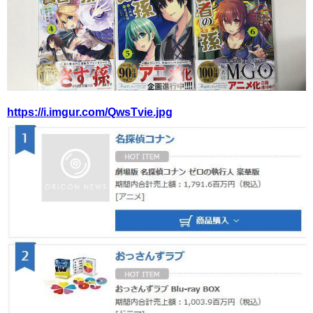
https://i.imgur.com/QwsTvie.jpg