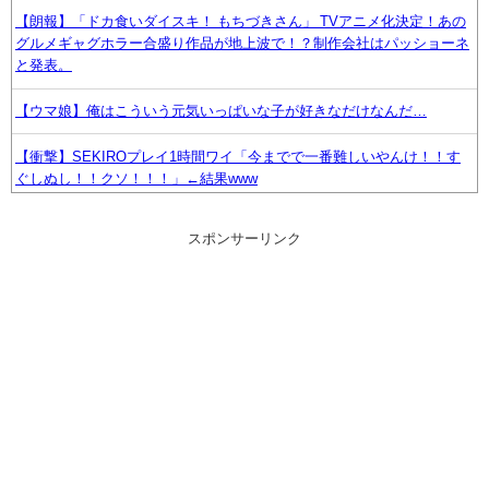
【朗報】「ドカ食いダイスキ！ もちづきさん」 TVアニメ化決定！あの
グルメギャグホラー合盛り作品が地上波で！？制作会社はパッショーネ
と発表。
【ウマ娘】俺はこういう元気いっぱいな子が好きなだけなんだ…
【衝撃】SEKIROプレイ1時間ワイ「今までで一番難しいやんけ！！す
ぐしぬし！！クソ！！！」←結果www
【画像】ワイ底辺期間工の夕食がこちらｗｗｗｗｗ
スポンサーリンク
【ウマ娘】実装から１年経っても未だにスティルの事を思い出しては辛
くなる
【艦これ】お盆明けたら新幹線乗るからどんな駅弁を食べるか今から楽
しみなのだ
【朗報】GTA6、予約注文がTake-Twoの内部予測を大幅に上回る
TOUGH 第2章 episode.37 大波