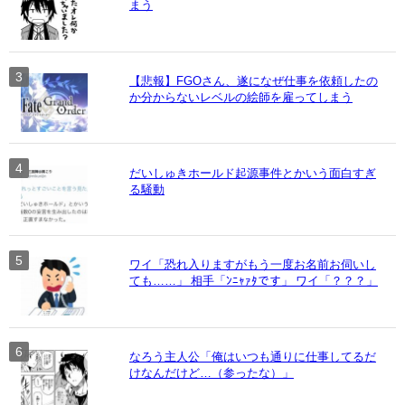
まう
【悲報】FGOさん、遂になぜ仕事を依頼したの
か分からないレベルの絵師を雇ってしまう
だいしゅきホールド起源事件とかいう面白すぎ
る騒動
ワイ「恐れ入りますがもう一度お名前お伺いし
ても……」 相手「ﾝﾆｬｧﾀです」 ワイ「？？？」
なろう主人公「俺はいつも通りに仕事してるだ
けなんだけど…（参ったな）」