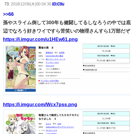
73:
2018/12/06(木)00:04:30
ID:C9u
>>66
孫やスライム倒して300年も健闘してるしなろうの中では底
辺でなろう好きワイですら苦笑いの物理さんすら1万部だぞ
https://i.imgur.com/u1HEw61.png
https://i.imgur.com/Wcx7pss.png