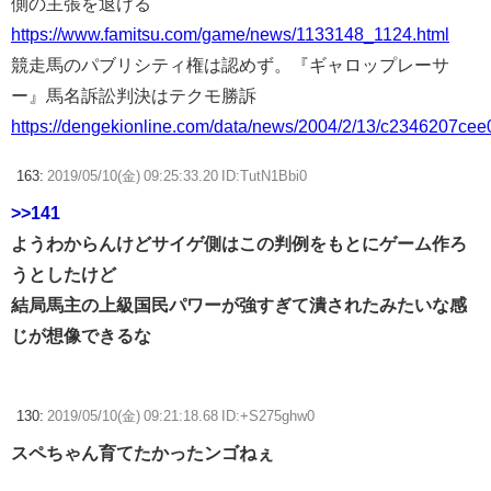
側の主張を退ける
https://www.famitsu.com/game/news/1133148_1124.html
競走馬のパブリシティ権は認めず。『ギャロップレーサ
ー』馬名訴訟判決はテクモ勝訴
https://dengekionline.com/data/news/2004/2/13/c2346207c
163:
2019/05/10(金) 09:25:33.20 ID:TutN1Bbi0
>>141
ようわからんけどサイゲ側はこの判例をもとにゲーム作ろ
うとしたけど
結局馬主の上級国民パワーが強すぎて潰されたみたいな感
じが想像できるな
130:
2019/05/10(金) 09:21:18.68 ID:+S275ghw0
スペちゃん育てたかったンゴねぇ