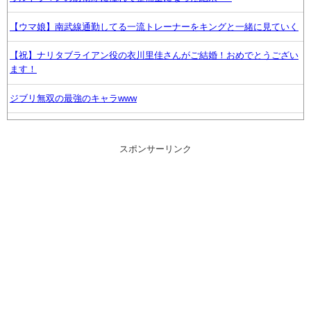
【ウマ娘】南武線通勤してる一流トレーナーをキングと一緒に見ていく
【祝】ナリタブライアン役の衣川里佳さんがご結婚！おめでとうござい
ます！
ジブリ無双の最強のキャラwww
【艦これ】E5ボスはともかく道中だけはしっかりラスダンしてるじゃね
ーか
スポンサーリンク
【悲報】堀大輔さん、実は仮眠を取っていたwww
【ウマ娘】ライトオの水着は叡智なスリングショットじゃなくて多分こ
れ。
優木せつ菜、お誕生日【ラブライブ！虹ヶ咲】
【FF14】最適化対応後のSwitch2版の蘇生によるロード時間、一部のPC
より早いかもしれない。海外勢「うちのPCよりロード速くね？」