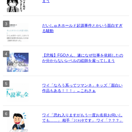
まう
だいしゅきホールド起源事件とかいう面白すぎ
る騒動
【悲報】FGOさん、遂になぜ仕事を依頼したの
か分からないレベルの絵師を雇ってしまう
ワイ「なろう系ってツマンネ」キッズ「面白い
作品もある！！！」←これさぁ
ワイ「恐れ入りますがもう一度お名前お伺いし
ても……」 相手「ﾝﾆｬｧﾀです」 ワイ「？？？」