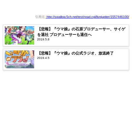
引用元:
http://swallow.5ch.net/test/read.cgi/livejupiter/1557446100/
【悲報】『ウマ娘』の石原プロデューサー、サイゲ
を退社 プロデューサーも退任へ
2019.5.8
【悲報】『ウマ娘』の公式ラジオ、放送終了
2019.4.5