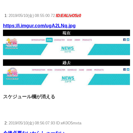
【日常に潜む恐怖】深夜１時半頃にベランダで物音
【ウマ娘】ディザイアの謎ポーズ、完全にアレと一致ｗｗｗ
1:
2019/05/10(金) 08:55:00.72
ID:EAL/vO5z0
https://i.imgur.com/ugA2LNq.jpg
【競馬】G1・2勝 アスコリピチェーノが引退 繁殖入りへ
Powered by livedoor 相互RSS
スケジュール欄が消える
2:
2019/05/10(金) 08:56:07.93 ID:eK0O5mxta