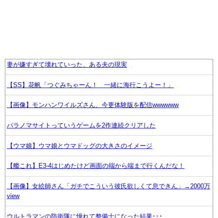
妻が嫌すぎて壊れていった、ある夫の現実
【SS】花帆「つぐみちゃーん！ 一緒に海行こうよー！」
【画像】モンハンワイルズさん、今更体験版を配信wwwwww
パラノマサイトっていうゲームを2作連続クリアした
【ウマ娘】ウマ娘とウマドッグの大きさのイメージ
【艦これ】E3-4はじめたけど画面の端から端まで行くんだな！
【画像】女絵師さん「ガチでこういう彼氏欲しくて息できん」→2000万
view
ウルトラマンの防衛隊に憧れて整備士になった結果･･･