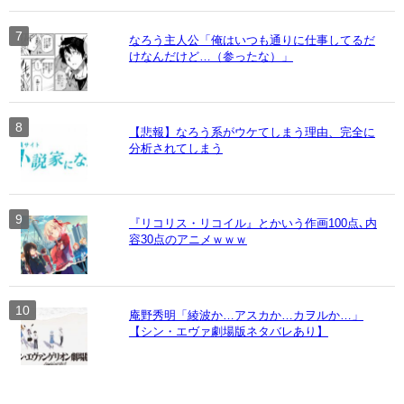
なろう主人公「俺はいつも通りに仕事してるだ
けなんだけど…（参ったな）」
【悲報】なろう系がウケてしまう理由、完全に
分析されてしまう
『リコリス・リコイル』とかいう作画100点､内
容30点のアニメｗｗｗ
庵野秀明「綾波か…アスカか…カヲルか…」
【シン・エヴァ劇場版ネタバレあり】