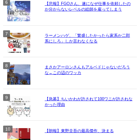
【悲報】FGOさん、遂になぜ仕事を依頼したの
か分からないレベルの絵師を雇ってしまう
ラーメンハゲ、「繁盛したかったら家系か二郎
系にしろ」しか言わなくなる
まさかアーロンさんもアルベドじゃないだろう
な←この辺のワッカ
【急募】ちいかわが許されて100ワニが許されな
かった理由
【朗報】東野圭吾の最高傑作、決まる