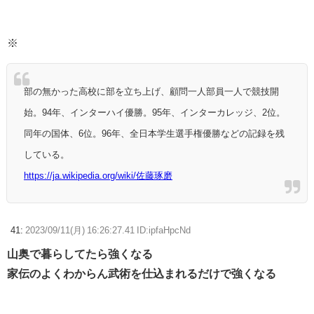
※
部の無かった高校に部を立ち上げ、顧問一人部員一人で競技開
始。94年、インターハイ優勝。95年、インターカレッジ、2位。
同年の国体、6位。96年、全日本学生選手権優勝などの記録を残
している。
https://ja.wikipedia.org/wiki/佐藤琢磨
41:
2023/09/11(月) 16:26:27.41 ID:ipfaHpcNd
山奥で暮らしてたら強くなる
家伝のよくわからん武術を仕込まれるだけで強くなる