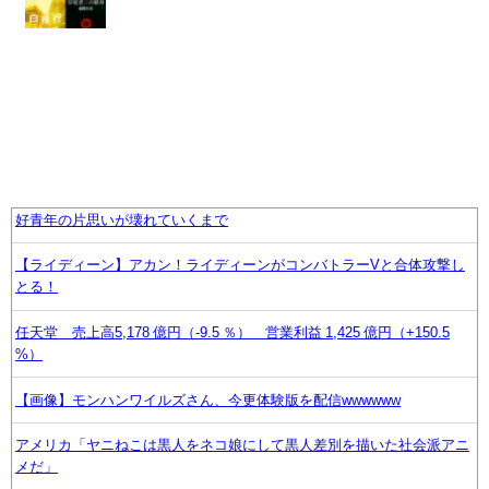
好青年の片思いが壊れていくまで
【ライディーン】アカン！ライディーンがコンバトラーVと合体攻撃し
とる！
任天堂 売上高5,178 億円（-9.5 ％） 営業利益 1,425 億円（+150.5
%）
【画像】モンハンワイルズさん、今更体験版を配信wwwwww
アメリカ「ヤニねこは黒人をネコ娘にして黒人差別を描いた社会派アニ
メだ」