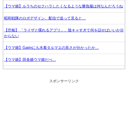
【ウマ娘】ルラちのセクハラしたくなるような勝負服は何なんだろうね
昭和戦隊のロボデザイン、配信で追って見ると…
【悲報】 「ライザと喋れるアプリ」、陰キャすぎて何を話せばいいか分
からない
【ウマ娘】Gaijinにも水着タルマエの良さが分かったか…
【ウマ娘】田舎娘ウマ娘だべ…
【FF14】「どこかで見たと思ったら…」7.55の新エモート「地図を見
る」、黄金ベンチのひろしが地図を見る際のモーションと判明
スポンサーリンク
【ラブライブ！】侑ちゃんもミアちゃん(14歳)に押し倒されるくらい弱
いんだよね・・・【虹ヶ咲】
脱衣麻雀でしか得られないときめきってあるよな
我が家・杉山裕之、自力歩行できるまで回復！退院を報告