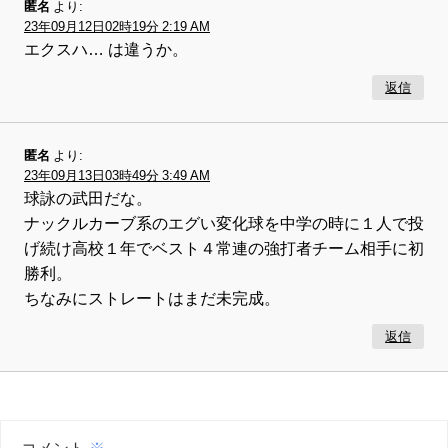
匿名
より:
23年09月12日02時19分 2:19 AM
エクスハ… は違うか。
返信
匿名
より:
23年09月13日03時49分 3:49 AM
球詠の武田だな。
ナックルカーブ系のエグい変化球を中学の時に１人で投
げ続け高校１年でベスト４常連の強打者チーム相手に初
勝利。
ちなみにストレートはまだ未完成。
返信