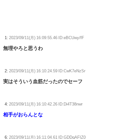
【アニメ】『ヤニねこ』の喫煙や覚醒剤の注射シーン、青少年への影響
をめぐってBPOで問題視「社会的な問題になっている時に紛らわしいこ
とをするな」
三大傑作ゼルダライク「The Binding of Isaac」「ダークソウル」あとひ
とつは？
1:
2023/09/11(月) 16:09:55.46 ID:eBCUwy/fF
【ポケモンGO】「色違い000個体」とかい逆にレアな個体
無理やろと思うわ
【ウマ娘】ディザイアの謎ポーズ、完全にアレと一致ｗｗｗ
2:
2023/09/11(月) 16:10:24.59 ID:CwK7eNzSr
【競馬】G1・2勝 アスコリピチェーノが引退 繁殖入りへ
Powered by livedoor 相互RSS
実はそういう血筋だったのでセーフ
4:
2023/09/11(月) 16:10:42.26 ID:Di4T38nwr
相手がおらんとな
6:
2023/09/11(月) 16:11:04.61 ID:GDDgAFIZ0