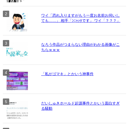
ワイ「恐れ入りますがもう一度お名前お伺いし
ても……」 相手「ﾝﾆｬｧﾀです」 ワイ「？？？」
なろう作品がつまらない理由がわかる画像がこ
ちらｗｗｗ
「私がゴマキ」とかいう神事件
だいしゅきホールド起源事件とかいう面白すぎ
る騒動