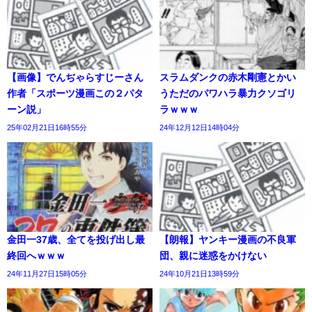
【画像】でんぢゃらすじーさん
スラムダンクの赤木剛憲とかい
作者「スポーツ漫画この２パタ
うただのパワハラ暴力クソゴリ
ーン説」
ラｗｗｗ
25年02月21日16時55分
24年12月12日14時04分
金田一37歳、全てを投げ出し最
【朗報】ヤンキー漫画の不良軍
終回へｗｗｗ
団、親に迷惑をかけない
24年11月27日15時05分
24年10月21日13時59分