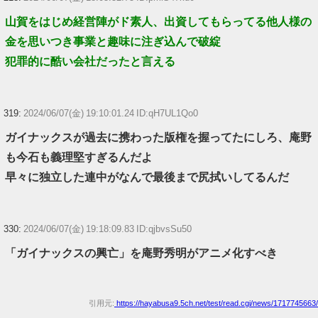
山賀をはじめ経営陣がド素人、出資してもらってる他人様の
金を思いつき事業と趣味に注ぎ込んで破綻
犯罪的に酷い会社だったと言える
319:
2024/06/07(金) 19:10:01.24 ID:qH7UL1Qo0
ガイナックスが過去に携わった版権を握ってたにしろ、庵野
も今石も義理堅すぎるんだよ
早々に独立した連中がなんで最後まで尻拭いしてるんだ
330:
2024/06/07(金) 19:18:09.83 ID:qjbvsSu50
「ガイナックスの興亡」を庵野秀明がアニメ化すべき
引用元:
https://hayabusa9.5ch.net/test/read.cgi/news/1717745663/