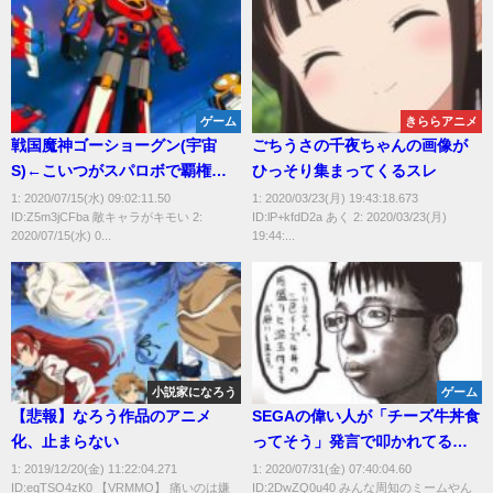
ゲーム
きららアニメ
戦国魔神ゴーショーグン(宇宙
ごちうさの千夜ちゃんの画像が
S)←こいつがスパロボで覇権取
ひっそり集まってくるスレ
れなかった理由
1: 2020/07/15(水) 09:02:11.50
1: 2020/03/23(月) 19:43:18.673
ID:Z5m3jCFba 敵キャラがキモい 2:
ID:lP+kfdD2a あく 2: 2020/03/23(月)
2020/07/15(水) 0...
19:44:...
小説家になろう
ゲーム
【悲報】なろう作品のアニメ
SEGAの偉い人が「チーズ牛丼食
化、止まらない
ってそう」発言で叩かれてるけ
どおかしくないか？
1: 2019/12/20(金) 11:22:04.271
1: 2020/07/31(金) 07:40:04.60
ID:eqTSO4zK0 【VRMMO】 痛いのは嫌
ID:2DwZQ0u40 みんな周知のミームやん