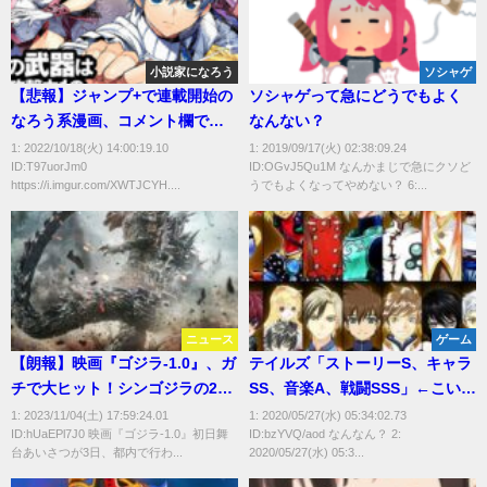
小説家になろう
ソシャゲ
【悲報】ジャンプ+で連載開始の
ソシャゲって急にどうでもよく
なろう系漫画、コメント欄でボ
なんない？
コボコに叩かれる
1: 2022/10/18(火) 14:00:19.10
1: 2019/09/17(火) 02:38:09.24
ID:T97uorJm0
ID:OGvJ5Qu1M なんかまじで急にクソど
https://i.imgur.com/XWTJCYH....
うでもよくなってやめない？ 6:...
ニュース
ゲーム
【朗報】映画『ゴジラ-1.0』、ガ
テイルズ「ストーリーS、キャラ
チで大ヒット！シンゴジラの2倍
SS、音楽A、戦闘SSS」←こいつ
の勢い！【ネタバレ要素あり】
が天下とれなかった理由
1: 2023/11/04(土) 17:59:24.01
1: 2020/05/27(水) 05:34:02.73
ID:hUaEPl7J0 映画『ゴジラ-1.0』初日舞
ID:bzYVQ/aod なんなん？ 2:
台あいさつが3日、都内で行わ...
2020/05/27(水) 05:3...