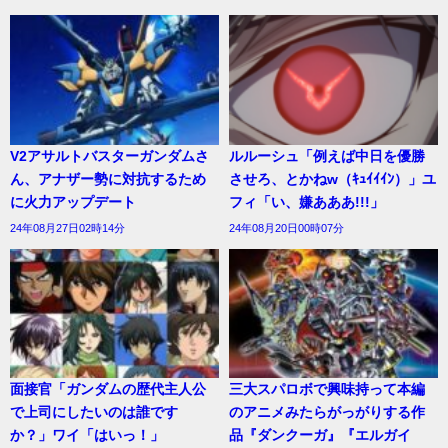
V2アサルトバスターガンダムさ
ルルーシュ「例えば中日を優勝
ん、アナザー勢に対抗するため
させろ、とかねw（ｷｭｲｲｲﾝ）」ユ
に火力アップデート
フィ「い、嫌あああ!!!」
24年08月27日02時14分
24年08月20日00時07分
面接官「ガンダムの歴代主人公
三大スパロボで興味持って本編
で上司にしたいのは誰です
のアニメみたらがっがりする作
か？」ワイ「はいっ！」
品『ダンクーガ』『エルガイ