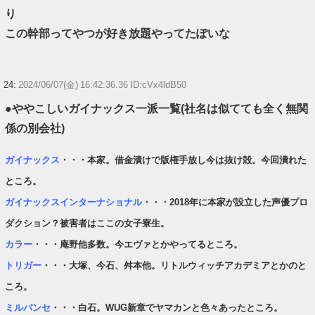
り
この幹部ってやつが好き放題やってたぽいな
24:
2024/06/07(金) 16:42:36.36 ID:cVx4ldB50
●ややこしいガイナックス一派一覧(社名は似てても全く無関
係の別会社)
ガイナックス
・・・本家。借金漬けで版権手放し今は抜け殻。今回潰れた
ところ。
ガイナックスインターナショナル
・・・2018年に本家が設立した声優プロ
ダクション？被害者はここの女子寮生。
カラー
・・・庵野他多数。今エヴァとかやってるところ。
トリガー
・・・大塚、今石、舛本他。リトルウィッチアカデミアとかのと
ころ。
ミルパンセ
・・・白石。WUG新章でヤマカンと色々あったところ。