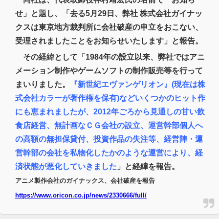
せ」と題し、「去る5月29日、弊社 株式会社ガイナッ
【ウマ娘】ディザイアの謎ポーズ、完全にアレと一致ｗｗｗ
クスは東京地方裁判所に会社破産の申立をおこない、
【競馬】G1・2勝 アスコリピチェーノが引退 繁殖入りへ
受理されましたことをお知らせいたします」と報告。
Powered by livedoor 相互RSS
その経緯として「1984年の設立以来、弊社ではアニ
メーション制作やゲームソフトの制作販売等を行って
まいりました。
『新世紀エヴァンゲリオン』(現在は株
式会社カラーが著作権を保有)などいくつかのヒット作
にも恵まれましたが、2012年ごろから見通しの甘い飲
食店経営、無計画なＣＧ会社の設立、運営幹部個人へ
の高額の無担保貸付、投資作品の失注等、経営陣・運
営幹部の会社を私物化したかのような運営により、経
済状態が悪化していきました
」と経緯を報告。
アニメ製作会社のガイナックス、会社破産を報告
https://www.oricon.co.jp/news/2330666/full/