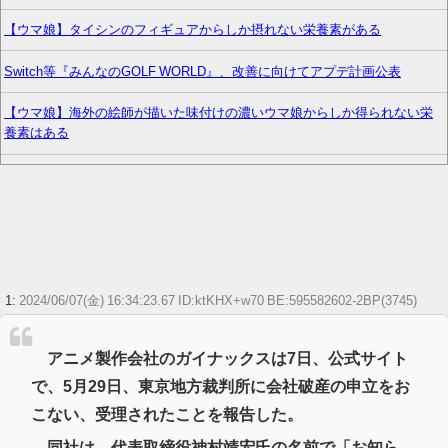
【ウマ娘】タイシンのフィギュアからしか摂れない栄養素がある
Switch等『みんなのGOLF WORLD』、改善に向けてアプデ計画公表
【ウマ娘】海外の絵師が描いた味付けの濃いウマ娘からしか得られない栄
養素はある
【艦これ】競泳水着いんのかよ
【艦これ】煙幕も使い方次第だよね
【FF14】Switch2版FF14がヒカセンたちに大好評！「タッチ操作が快適、
想像以上に便利でこの点はPC版より上」という声も
1:
2024/06/07(金) 16:34:23.67 ID:ktKHX+w70 BE:595582602-2BP(3745)
江口寿史が炎上を経て語る「自分の絵ごと、このジャンルはそろそろ終わ
りかな」
アニメ製作会社のガイナックスは7日、公式サイト
百田夏菜子との結婚2年堂本剛、印象ガラリな姿に「匂わせなの？」※私の
で、5月29日、東京地方裁判所に会社破産の申立をお
本音
こない、受理されたことを報告した。
【画像】絢瀬絵里さんのお●ぱいでかい【ラブライブ！】
同社は、代表取締役神村靖宏氏の名前で「お知ら