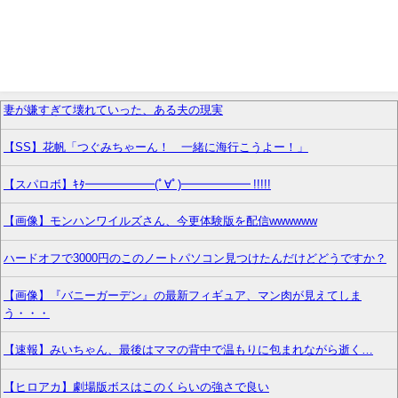
妻が嫌すぎて壊れていった、ある夫の現実
【SS】花帆「つぐみちゃーん！ 一緒に海行こうよー！」
【スパロボ】ｷﾀ━━━━━━(ﾟ∀ﾟ)━━━━━━ !!!!!
【画像】モンハンワイルズさん、今更体験版を配信wwwwww
ハードオフで3000円のこのノートパソコン見つけたんだけどどうですか？
【画像】『バニーガーデン』の最新フィギュア、マン肉が見えてしま
う・・・
【速報】みいちゃん、最後はママの背中で温もりに包まれながら逝く…
【ヒロアカ】劇場版ボスはこのくらいの強さで良い