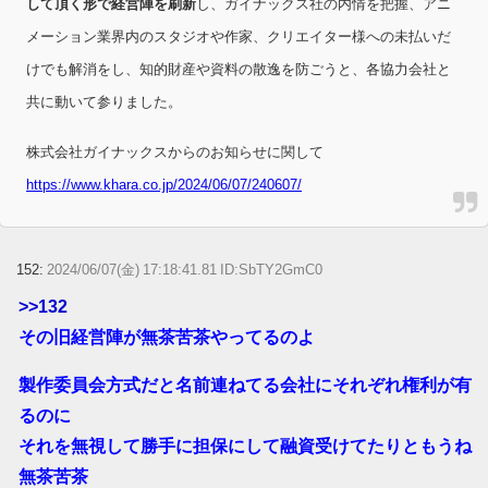
して頂く形で経営陣を刷新
し、ガイナックス社の内情を把握、アニ
メーション業界内のスタジオや作家、クリエイター様への未払いだ
けでも解消をし、知的財産や資料の散逸を防ごうと、各協力会社と
共に動いて参りました。
株式会社ガイナックスからのお知らせに関して
https://www.khara.co.jp/2024/06/07/240607/
152:
2024/06/07(金) 17:18:41.81 ID:SbTY2GmC0
>>132
その旧経営陣が無茶苦茶やってるのよ
製作委員会方式だと名前連ねてる会社にそれぞれ権利が有
るのに
それを無視して勝手に担保にして融資受けてたりともうね
無茶苦茶