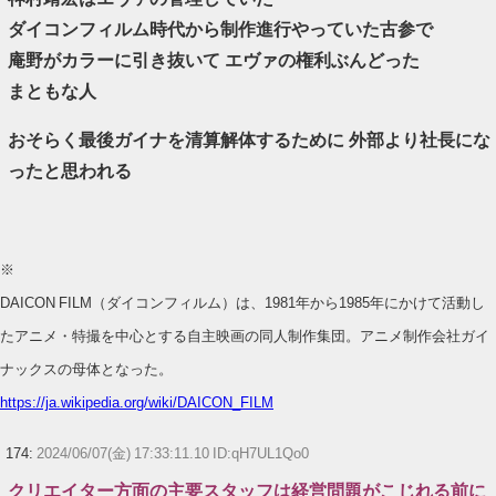
ダイコンフィルム時代から制作進行やっていた古参で
庵野がカラーに引き抜いて エヴァの権利ぶんどった
まともな人
おそらく最後ガイナを清算解体するために 外部より社長にな
ったと思われる
※
DAICON FILM（ダイコンフィルム）は、1981年から1985年にかけて活動し
たアニメ・特撮を中心とする自主映画の同人制作集団。アニメ制作会社ガイ
ナックスの母体となった。
https://ja.wikipedia.org/wiki/DAICON_FILM
174:
2024/06/07(金) 17:33:11.10 ID:qH7UL1Qo0
クリエイター方面の主要スタッフは経営問題がこじれる前に