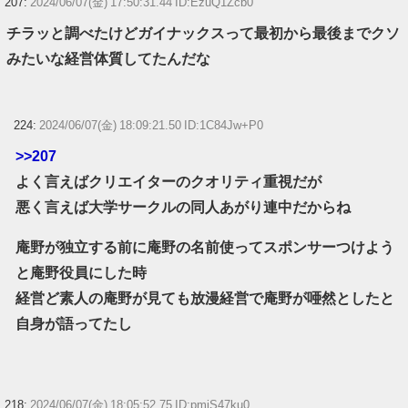
207:
2024/06/07(金) 17:50:31.44 ID:EzuQ1Zcb0
チラッと調べたけどガイナックスって最初から最後までクソ
みたいな経営体質してたんだな
224:
2024/06/07(金) 18:09:21.50 ID:1C84Jw+P0
>>207
よく言えばクリエイターのクオリティ重視だが
悪く言えば大学サークルの同人あがり連中だからね
庵野が独立する前に庵野の名前使ってスポンサーつけよう
と庵野役員にした時
経営ど素人の庵野が見ても放漫経営で庵野が唖然としたと
自身が語ってたし
218:
2024/06/07(金) 18:05:52.75 ID:pmiS47ku0