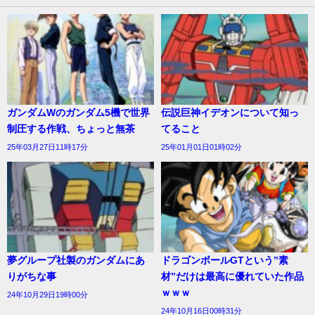
ガンダムWのガンダム5機で世界
伝説巨神イデオンについて知っ
制圧する作戦、ちょっと無茶
てること
25年03月27日11時17分
25年01月01日01時02分
夢グループ社製のガンダムにあ
ドラゴンボールGTという”素
りがちな事
材”だけは最高に優れていた作品
ｗｗｗ
24年10月29日19時00分
24年10月16日00時31分