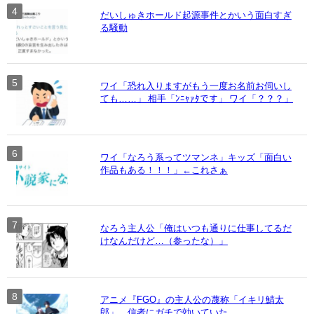
だいしゅきホールド起源事件とかいう面白すぎ
る騒動
ワイ「恐れ入りますがもう一度お名前お伺いし
ても……」 相手「ﾝﾆｬｧﾀです」 ワイ「？？？」
ワイ「なろう系ってツマンネ」キッズ「面白い
作品もある！！！」←これさぁ
なろう主人公「俺はいつも通りに仕事してるだ
けなんだけど…（参ったな）」
アニメ『FGO』の主人公の蔑称「イキリ鯖太
郎」、信者にガチで効いていた