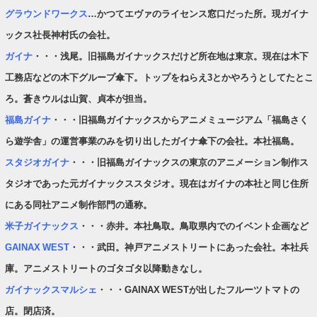
グラウンドワークス
…かつてエヴァのライセンス窓口だった所。現ガイナ
ックス社長神村氏の会社。
ガイナ
・・・浅尾。旧福島ガイナックスだけど所在地は東京。現在は木下
工務店などの木下グループ傘下。トップをねらえ3とかやろうとしてたとこ
ろ。蒼きウルは山賀、貞本が担当。
福島ガイナ
・・・旧福島ガイナックスからアニメミュージアム「福島さく
ら遊学舎」の運営事業のみを切り出したガイナ傘下の会社。本社福島。
スタジオガイナ
・・・旧福島ガイナックスの東京のアニメーション制作ス
タジオであった元ガイナックススタジオ。現在はガイナの本社と同じ住所
にある同社アニメ制作部門の通称。
米子ガイナックス
・・・赤井。本社鳥取。鳥取県内でのイベント企画など
GAINAX WEST
・・・武田。神戸アニメストリートにあった会社。本社兵
庫。アニメストリートのゴタゴタ以降動きなし。
ガイナックスマルシェ
・・・GAINAX WESTが出したフルーツトマトの
店。閉店済。