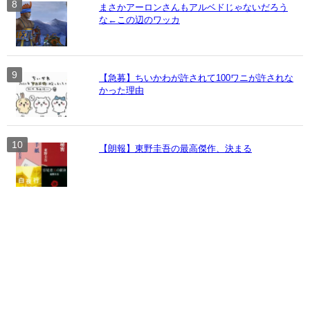
まさかアーロンさんもアルベドじゃないだろう
な←この辺のワッカ
【急募】ちいかわが許されて100ワニが許されな
かった理由
【朗報】東野圭吾の最高傑作、決まる