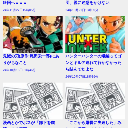
終回へｗｗｗ
団、親に迷惑をかけない
24年11月27日15時05分
24年10月21日13時59分
鬼滅の刃(原作:尾田栄一郎)にあ
ハンターハンターの蟻編ってゴ
りがちなこと
ンとキルア連れて行かなかった
ら詰んでたよな
24年10月16日01時46分
24年10月07日18時39分
漫画とかでボスが「部下を粛
「ここから露骨に失速した」み