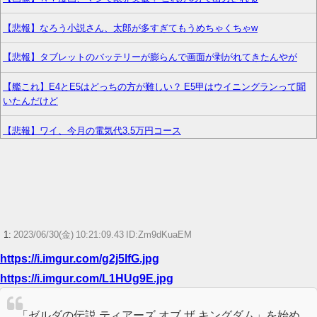
【悲報】なろう小説さん、太郎が多すぎてもうめちゃくちゃw
【悲報】タブレットのバッテリーが膨らんで画面が剥がれてきたんやが
【艦これ】E4とE5はどっちの方が難しい？ E5甲はウイニングランって聞
いたんだけど
【悲報】ワイ、今月の電気代3.5万円コース
【悲報】ポケポケ、1年で1600万人が引退・・・
【プリキュア】青キュアさん、意外と変な子多いw w w
【艦これ】推し旅って結局何するイベントなの
1:
2023/06/30(金) 10:21:09.43 ID:Zm9dKuaEM
シャニマスのアニメ、なぜか作られない
https://i.imgur.com/g2j5lfG.jpg
https://i.imgur.com/L1HUg9E.jpg
飲み会で席を離れた隙にスマホを操作され、全ゲームアプリをアンインス
トールされた…課金データ消失にキレると「復元できるならいいじゃん」
「ゲーム如きで」と逆ギレして帰走
「ゼルダの伝説 ティアーズ オブ ザ キングダム」を始め