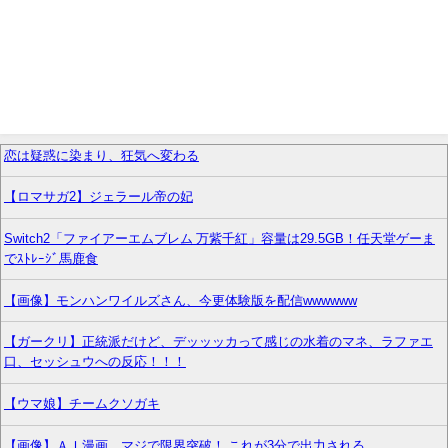
恋は疑惑に染まり、狂気へ変わる
【ロマサガ2】ジェラール帝の妃
Switch2「ファイアーエムブレム 万紫千紅」容量は29.5GB！任天堂ゲーま
でｽﾄﾚｰｼﾞ馬鹿食
【画像】モンハンワイルズさん、今更体験版を配信wwwwww
【ガークリ】正統派だけど、デッッッカって感じの水着のマネ、ラファエ
口、セッシュウへの反応！！！
【ウマ娘】チームクソガキ
【画像】ＡＩ漫画、マジで限界突破！ これが3分で出力される