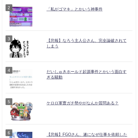
「私がゴマキ」とかいう神事件
【悲報】なろう主人公さん、完全論破されて
しまう
だいしゅきホールド起源事件とかいう面白す
ぎる騒動
ケロロ軍曹ガチ勢やがなんか質問ある？
【悲報】FGOさん、遂になぜ仕事を依頼した