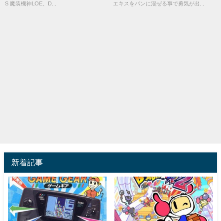
S 魔装機神LOE、D...
エキスをパンに混ぜる事で勇気が出...
新着記事