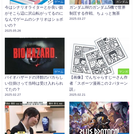
ゲーム
ガンダム
今はシナリオライターとか良い奴
ガンダムWのガンダム5機で世界
がそこら辺に沢山転がってるのに
制圧する作戦、ちょっと無茶
なんでゲームのシナリオはショボ
2025.03.27
いの？
2025.05.26
ゲーム
マンガ
バイオハザードの洋館のバカらし
【画像】でんぢゃらすじーさん作
い仕掛けって当時は受け入れられ
者「スポーツ漫画この２パターン
てたの？
説」
2025.02.27
2025.02.21