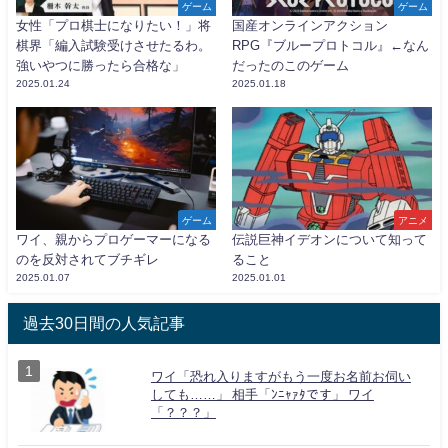
ゲーム
ゲーム
女性「プロ棋士になりたい！」将
国産オンラインアクション
棋界「編入試験受けさせたるわ。
RPG『ブループロトコル』←なん
強いやつに勝ったら合格な」
だったのこのゲーム
2025.01.24
2025.01.18
ゲーム
アニメ
ワイ、親からプロゲーマーになる
伝説巨神イデオンについて知って
のを反対されてブチギレ
ること
2025.01.07
2025.01.01
過去30日間の人気記事
ワイ「恐れ入りますがもう一度お名前お伺い
しても……」 相手「ﾝﾆｬｧﾀです」 ワイ
「？？？」