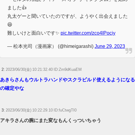
ました👍
任天堂1Q決算 売上高5,178 億円（-9.5 ％）、営業利益 1,425 億円
（+150.5 %）
丸太ゲーと聞いていたのですが、ようやく出会えました
😆
【ウマ娘】ディザイアの謎ポーズ、完全にアレと一致ｗｗｗ
難しいけと面白いです✨
pic.twitter.com/zco4IPociy
【競馬】G1・2勝 アスコリピチェーノが引退 繁殖入りへ
— 松本光司（漫画家） (@himeigarashi)
June 29, 2023
Powered by livedoor 相互RSS
2:
2023/06/30(金) 10:21:32.40 ID:Zm9dKuaEM
あきらさんもウルトラハンドやスクラビルド使えるようになる
の確定やな
3:
2023/06/30(金) 10:22:29.10 ID:fuCtwgTI0
アキラさんの腕にまた変なもんくっついちゃう