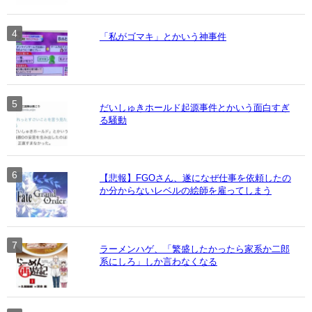
「私がゴマキ」とかいう神事件
だいしゅきホールド起源事件とかいう面白すぎ
る騒動
【悲報】FGOさん、遂になぜ仕事を依頼したの
か分からないレベルの絵師を雇ってしまう
ラーメンハゲ、「繁盛したかったら家系か二郎
系にしろ」しか言わなくなる