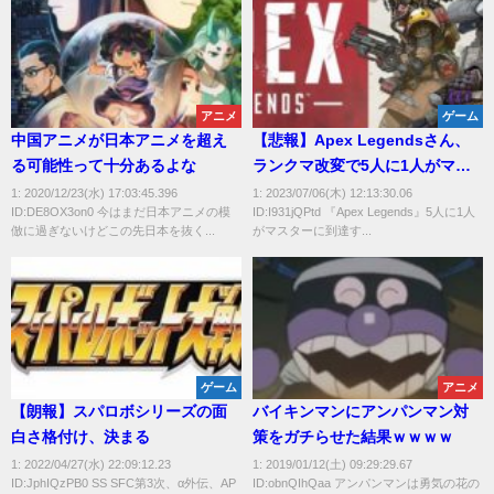
アニメ
ゲーム
中国アニメが日本アニメを超え
【悲報】Apex Legendsさん、
る可能性って十分あるよな
ランクマ改変で5人に1人がマス
ターに到達する異常事態に
1: 2020/12/23(水) 17:03:45.396
1: 2023/07/06(木) 12:13:30.06
ID:DE8OX3on0 今はまだ日本アニメの模
ID:I931jQPtd 『Apex Legends』5人に1人
倣に過ぎないけどこの先日本を抜く...
がマスターに到達す...
ゲーム
アニメ
【朗報】スパロボシリーズの面
バイキンマンにアンパンマン対
白さ格付け、決まる
策をガチらせた結果ｗｗｗｗ
1: 2022/04/27(水) 22:09:12.23
1: 2019/01/12(土) 09:29:29.67
ID:JphIQzPB0 SS SFC第3次、α外伝、AP
ID:obnQIhQaa アンパンマンは勇気の花の