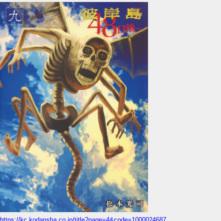
https://kc.kodansha.co.jp/title?page=4&code=1000024687