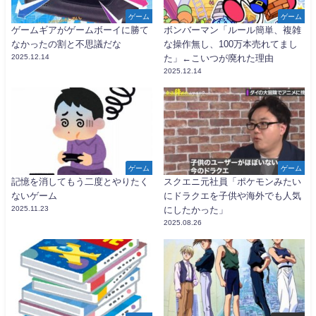
ゲーム
ゲーム
ゲームギアがゲームボーイに勝て
ボンバーマン「ルール簡単、複雑
なかったの割と不思議だな
な操作無し、100万本売れてまし
2025.12.14
た」←こいつが廃れた理由
2025.12.14
ゲーム
ゲーム
記憶を消してもう二度とやりたく
スクエニ元社員「ポケモンみたい
ないゲーム
にドラクエを子供や海外でも人気
2025.11.23
にしたかった」
2025.08.26