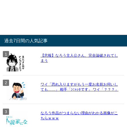
過去7日間の人気記事
【悲報】なろう主人公さん、完全論破されてし
まう
ワイ「恐れ入りますがもう一度お名前お伺いし
ても……」 相手「ﾝﾆｬｧﾀです」 ワイ「？？？」
なろう作品がつまらない理由がわかる画像がこ
ちらｗｗｗ