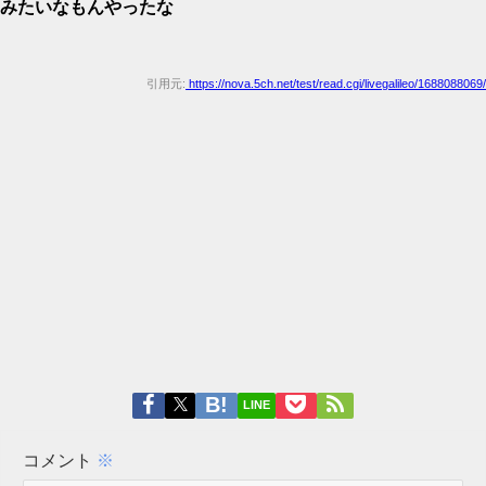
みたいなもんやったな
引用元:
https://nova.5ch.net/test/read.cgi/livegalileo/1688088069/
LINE
コメント
※