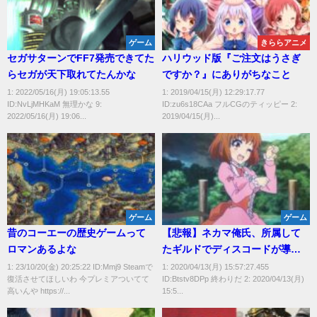
ゲーム
きららアニメ
セガサターンでFF7発売できてた
ハリウッド版『ご注文はうさぎ
らセガが天下取れてたんかな
ですか？』にありがちなこと
1: 2022/05/16(月) 19:05:13.55
1: 2019/04/15(月) 12:29:17.77
ID:NvLjMHKaM 無理かな 9:
ID:zu6s18CAa フルCGのティッピー 2:
2022/05/16(月) 19:06...
2019/04/15(月)...
ゲーム
ゲーム
昔のコーエーの歴史ゲームって
【悲報】ネカマ俺氏、所属して
ロマンあるよな
たギルドでディスコードが導入
される
1: 23/10/20(金) 20:25:22 ID:Mmj9 Steamで
1: 2020/04/13(月) 15:57:27.455
復活させてほしいわ 今プレミアついてて
ID:Btstv8DPp 終わりだ 2: 2020/04/13(月)
高いんや https://...
15:5...