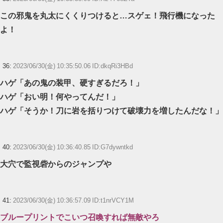
この邪鬼を丸太にくくりつけると…スゲェ！飛行機になった
よ！
36:
2023/06/30(金) 10:35:50.06 ID:dkqRi3HBd
ハゲ「あの鬼の装甲、硬すぎるだろ！」
ハゲ「おい明！何やってんだ！」
ハゲ「そうか！刀に岩を括りつけて破壊力を増したんだな！」
40:
2023/06/30(金) 10:36:40.85 ID:G7dywntkd
大穴で監視砦からのジャンプや
41:
2023/06/30(金) 10:36:57.09 ID:t1nrVCY1M
ブループリントでこいつ召喚すれば無敵やろ