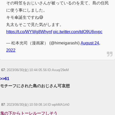
その時笠をおじいさんが被っているのを見て、島の住民
に使う事にしました。
キモ傘誕生ですね😅
丸太もそこで見た気がします。
https://t.co/WYWg8Whynf
pic.twitter.com/tdO9U6vvpc
— 松本光司（漫画家） (@himeigarashi)
August 24,
2022
67:
2023/06/30(金) 10:44:05.56 ID:Axuq/29eM
>>61
モチーフにされた島のおじさん可哀想
87:
2023/06/30(金) 10:59:08.14 ID:wphMA1rh0
鬼の下からトーレルーフしそう