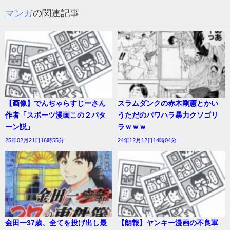
マンガ
の関連記事
【画像】でんぢゃらすじーさん
スラムダンクの赤木剛憲とかい
作者「スポーツ漫画この２パタ
うただのパワハラ暴力クソゴリ
ーン説」
ラｗｗｗ
25年02月21日16時55分
24年12月12日14時04分
金田一37歳、全てを投げ出し最
【朗報】ヤンキー漫画の不良軍