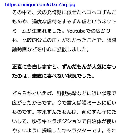
https://i.imgur.com/rUxcZ5q.jpg