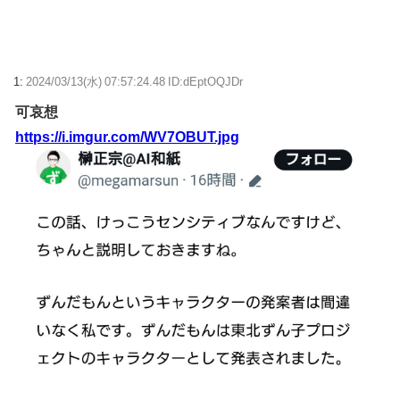
【悲報】AI扱いされた絵師さん、筆を折る・・・
【画像】宮下愛(16歳・Gカップ)【ラブライブ！虹ヶ咲】
1:
2024/03/13(水) 07:57:24.48 ID:dEptOQJDr
可哀想
【ウマ娘】ディザイアの謎ポーズ、完全にアレと一致ｗｗｗ
https://i.imgur.com/WV7OBUT.jpg
【競馬】G1・2勝 アスコリピチェーノが引退 繁殖入りへ
Powered by livedoor 相互RSS