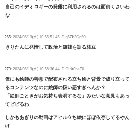
自己のイデオロギーの発露に利用されるのは面倒くさいわ
な
265:
2024/03/13(水) 10:55:51.45 ID:q5Zb2Qc60
きりたんに発情して政治と嫌韓を語る枝豆
270:
2024/03/13(水) 10:58:36.44 ID:OiNt0baF0
仮にも絵師の善意で配布される立ち絵と背景で成り立って
るコンテンツなのに絵師の扱い悪すぎへんか？
「絵師ごときがお気持ち表明するな」みたいな意見もあっ
てビビるわ
しかもあぎりの動画はアヒル立ち絵にほぼ依存してるやん
け