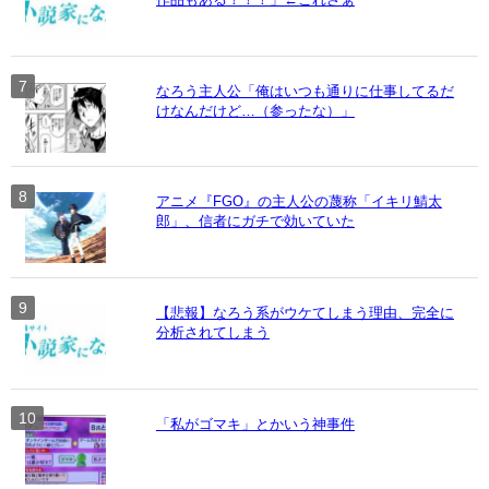
なろう主人公「俺はいつも通りに仕事してるだ
けなんだけど…（参ったな）」
アニメ『FGO』の主人公の蔑称「イキリ鯖太
郎」、信者にガチで効いていた
【悲報】なろう系がウケてしまう理由、完全に
分析されてしまう
「私がゴマキ」とかいう神事件