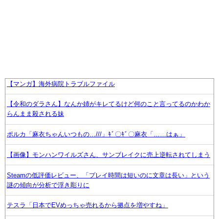
【マンガ】海外病院トラブルファイル
【令和のダラさん】なんか姉がキレてるけど何のこと言ってるのかわか
らんまま殺される妹
ポルカ「麻衣ちゃんいつもの…///」ｷﾞ〇ｷﾞ〇麻衣「……はぁ」
【画像】モンハンワイルズさん、サンブレイクに売上逆転されてしまう
Steamの低評価レビュー、「プレイ時間は短いのに文章は長い」という
謎の傾向が分析で浮き彫りに
テスラ「日本でEVめっちゃ売れるから拠点を増やすね」