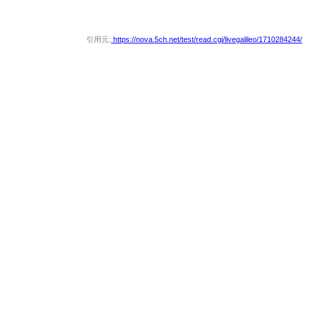
引用元:
https://nova.5ch.net/test/read.cgi/livegalileo/1710284244/