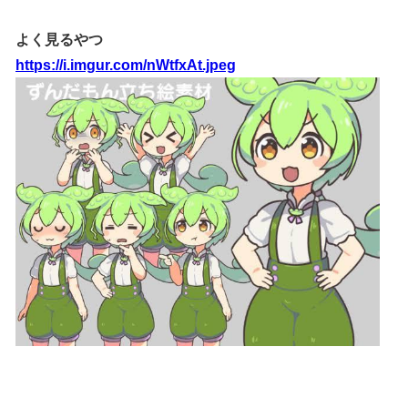
よく見るやつ
https://i.imgur.com/nWtfxAt.jpeg