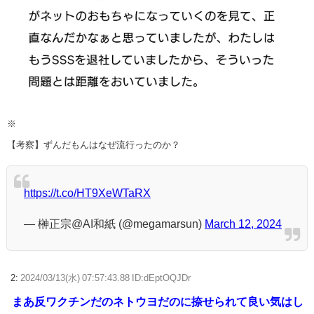
※
【考察】ずんだもんはなぜ流行ったのか？
https://t.co/HT9XeWTaRX
— 榊正宗@AI和紙 (@megamarsun)
March 12, 2024
2:
2024/03/13(水) 07:57:43.88 ID:dEptOQJDr
まあ反ワクチンだのネトウヨだのに捺せられて良い気はし