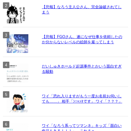
【悲報】なろう主人公さん、完全論破されてし
まう
【悲報】FGOさん、遂になぜ仕事を依頼したの
か分からないレベルの絵師を雇ってしまう
だいしゅきホールド起源事件とかいう面白すぎ
る騒動
ワイ「恐れ入りますがもう一度お名前お伺いし
ても……」 相手「ﾝﾆｬｧﾀです」 ワイ「？？？」
ワイ「なろう系ってツマンネ」キッズ「面白い
作品もある！！！」←これさぁ