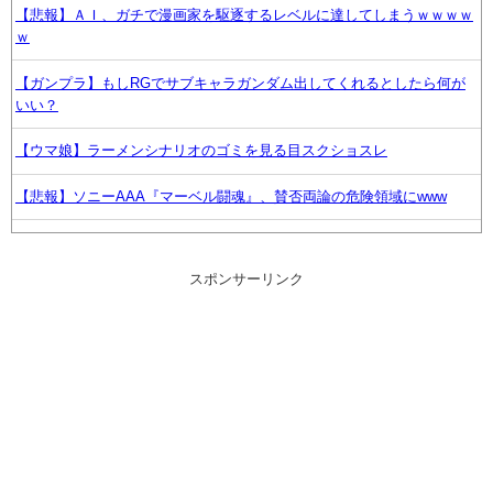
【悲報】ＡＩ、ガチで漫画家を駆逐するレベルに達してしまうｗｗｗｗ
ｗ
【ガンプラ】もしRGでサブキャラガンダム出してくれるとしたら何が
いい？
【ウマ娘】ラーメンシナリオのゴミを見る目スクショスレ
【悲報】ソニーAAA『マーベル闘魂』、賛否両論の危険領域にwww
弊社「社員のPC？これでええか…」
スポンサーリンク
【悲報】ソニーAAA『マーベル闘魂』、賛否両論の危険領域にｗｗｗｗ
ｗｗ
週1エステ＆週3パーソナルジム通いの美意識過剰な先輩「これって普通
だよね？」→私「真似できません…」の不毛なやり取りに疲れ果て
た・・・
【艦これ】E2-3って前段の山の1つだよね
【艦これ】E5ってゴトとグロワールどっちがいいの？