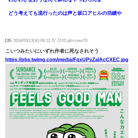
どう考えても流行ったのは声と坂口アヒルの功績や
135:
2024/03/13(水) 09:22:37.72 ID:g6+zvesT0
こいつみたいにいずれ作者に死なされそう
https://pbs.twimg.com/media/FqxUPvZaIAcCXEC.jpg