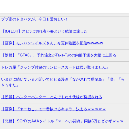
ブブ家のドタバタが、今日も愛おしい！
【8月LOH】スピ3は切れ者不要という結論に達した
【画像】モンハンワイルズさん、今更体験版を配信wwwwww
【朗報】「GTA6」、予約注文がTake-Twoの内部予測を大幅に上回る
トレカ屋「ジャンプ付録のワンピースカードは買い取りません」
いまだに続いていると聞いてビビる漫画「ながされて藍蘭島」「咲」「ら
き☆すた」
【朗報】ハンターハンター、とんでもねえ伏線が発掘される
【画像】『ヤニねこ』で一番抜けるキャラ、決まるｗｗｗｗｗ
【悲報】 SONYのAAAタイトル「マーベル闘魂」同接5万とどかずｗｗｗ