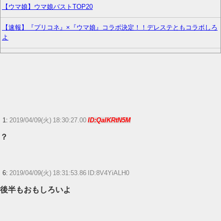
【ウマ娘】ウマ娘バストTOP20
【速報】『プリコネ』×『ウマ娘』コラボ決定！！デレステともコラボしろ
よ
【日常に潜む恐怖】部屋の壁紙をめくると・・・。
【FGO】クラス別の冠位選定トップがこれだってな
『ソニーが嫌い』←まあわかる『ソニー信者が嫌い』←まあわかる『任天
堂信者が嫌い』←まあわかる
1:
2019/04/09(火) 18:30:27.00
ID:QalKRtN5M
【朗報】「本当なら主人公が敵陣営にいるべき存在」ってなった作品ｗｗ
？
ｗ
【花騎士】叡智な顔つきで魔性さを持つアルテミシアへの反応！！！
6:
2019/04/09(火) 18:31:53.86 ID:8V4YiALH0
【艦これ】競泳水着いんのかよ
後半もおもしろいよ
【ウマ娘】ディザイアの謎ポーズ、完全にアレと一致ｗｗｗ