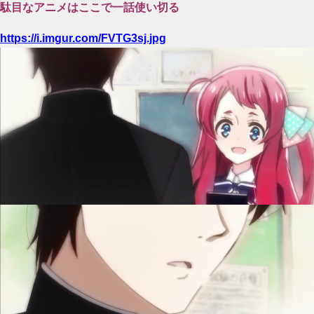
駄目なアニメはここで一話使い切る
https://i.imgur.com/FVTG3sj.jpg