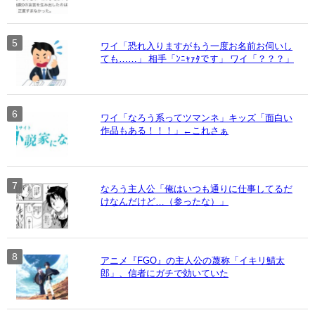
ワイ「恐れ入りますがもう一度お名前お伺いし
ても……」 相手「ﾝﾆｬｧﾀです」 ワイ「？？？」
ワイ「なろう系ってツマンネ」キッズ「面白い
作品もある！！！」←これさぁ
なろう主人公「俺はいつも通りに仕事してるだ
けなんだけど…（参ったな）」
アニメ『FGO』の主人公の蔑称「イキリ鯖太
郎」、信者にガチで効いていた