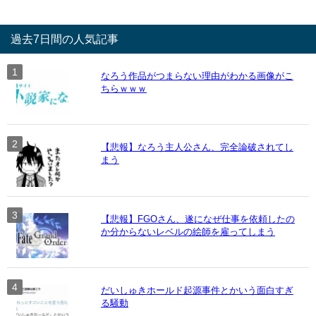
過去7日間の人気記事
なろう作品がつまらない理由がわかる画像がこ
ちらｗｗｗ
【悲報】なろう主人公さん、完全論破されてし
まう
【悲報】FGOさん、遂になぜ仕事を依頼したの
か分からないレベルの絵師を雇ってしまう
だいしゅきホールド起源事件とかいう面白すぎ
る騒動