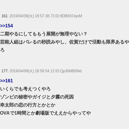
161:
2019/04/09(火) 18:57:38.73 ID:8DB8XOqnM
>>154
二期やるにしてももう展開が無理やない？
芸能人組はバレるの秒読みやし、佐賀だけで活動も限界あるや
ろ
177:
2019/04/09(火) 18:59:54.12 ID:Qp36MB0Nd
>>161
いくらでも考えつくやろ
ゾンビの秘密やガイジと夕霧の死因
幸太郎の恋の行方とかとか
OVAで1時間とか劇場版でええからやってや