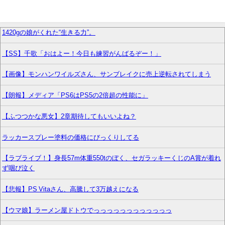
1420gの娘がくれた“生きる力”。
【SS】千歌「おはよー！今日も練習がんばるぞー！」
【画像】モンハンワイルズさん、サンブレイクに売上逆転されてしまう
【朗報】メディア「PS6はPS5の2倍超の性能に」
【ふつつかな悪女】2章期待してもいいよね？
ラッカースプレー塗料の価格にびっくりしてる
【ラブライブ！】身長57m体重550tのぼく、セガラッキーくじのA賞が着れ
ず咽び泣く
【悲報】PS Vitaさん、高騰して3万越えになる
【ウマ娘】ラーメン屋ドトウでっっっっっっっっっっっっ