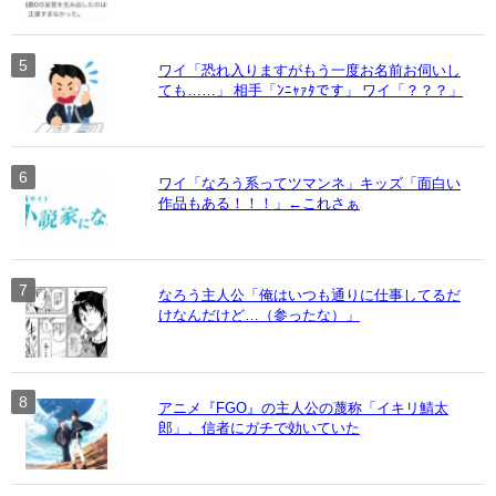
ワイ「恐れ入りますがもう一度お名前お伺いし
ても……」 相手「ﾝﾆｬｧﾀです」 ワイ「？？？」
ワイ「なろう系ってツマンネ」キッズ「面白い
作品もある！！！」←これさぁ
なろう主人公「俺はいつも通りに仕事してるだ
けなんだけど…（参ったな）」
アニメ『FGO』の主人公の蔑称「イキリ鯖太
郎」、信者にガチで効いていた