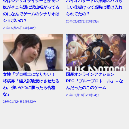
今はシナリオライターとか良い
バイオハザードの洋館のバカら
奴がそこら辺に沢山転がってる
しい仕掛けって当時は受け入れ
のになんでゲームのシナリオは
られてたの？
ショボいの？
25年02月27日23時53分
25年05月26日14時40分
女性「プロ棋士になりたい！」
国産オンラインアクション
将棋界「編入試験受けさせたる
RPG『ブループロトコル』←な
わ。強いやつに勝ったら合格
んだったのこのゲーム
な」
25年01月18日23時54分
25年01月24日14時23分