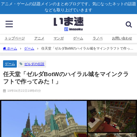
アニメ・ゲームの話題メインのまとめブログです。気になったネットの話題
なども取り上げていきます
トップページ
アニメ
マンガ
ゲーム
ラノベ
お問い合わせ
ホーム
ゲーム
任天堂「ゼルダBotWのハイラル城をマインクラフトで作って
みた！」
ゲーム
ゼルダの伝説
任天堂「ゼルダBotWのハイラル城をマインクラ
フトで作ってみた！」
19年04月22日19時45分