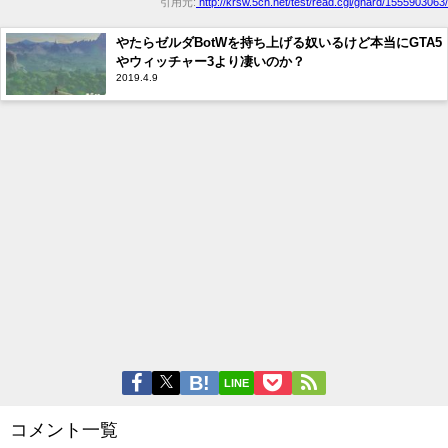
引用元:
http://krsw.5ch.net/test/read.cgi/ghard/1555903063/
やたらゼルダBotWを持ち上げる奴いるけど本当にGTA5
やウィッチャー3より凄いのか？
2019.4.9
LINE
コメント一覧