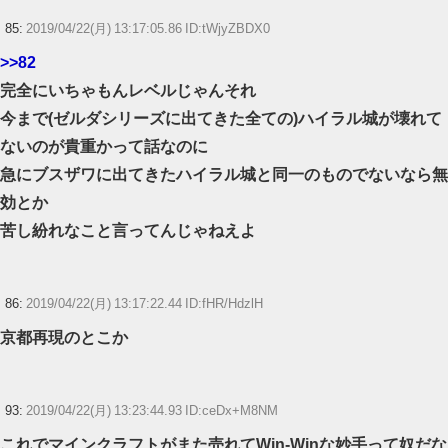
85:
2019/04/22(月) 13:17:05.86 ID:tWjyZBDX0
>>82
完全にいちゃもんレベルじゃんそれ
今まで(ゼルダシリーズに出てきた全ての)ハイラル城が壊れて
ないのが貴重かって話なのに
急にブスザワに出てきたハイラル城と同一のものでないなら無
効とか
苦し紛れなこと言ってんじゃねえよ
86:
2019/04/22(月) 13:17:22.44 ID:fHR/HdzlH
京都再現のとこか
93:
2019/04/22(月) 13:23:44.93 ID:ceDx+M8NM
これでマインクラフトがまた売れてWin-Winな妙手って奴だな