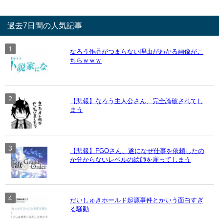
過去7日間の人気記事
なろう作品がつまらない理由がわかる画像がこ
ちらｗｗｗ
【悲報】なろう主人公さん、完全論破されてし
まう
【悲報】FGOさん、遂になぜ仕事を依頼したの
か分からないレベルの絵師を雇ってしまう
だいしゅきホールド起源事件とかいう面白すぎ
る騒動