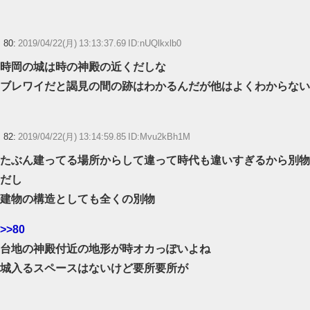
80:
2019/04/22(月) 13:13:37.69 ID:nUQlkxlb0
時岡の城は時の神殿の近くだしな
ブレワイだと謁見の間の跡はわかるんだが他はよくわからない
82:
2019/04/22(月) 13:14:59.85 ID:Mvu2kBh1M
たぶん建ってる場所からして違って時代も違いすぎるから別物
だし
建物の構造としても全くの別物
>>80
台地の神殿付近の地形が時オカっぽいよね
城入るスペースはないけど要所要所が