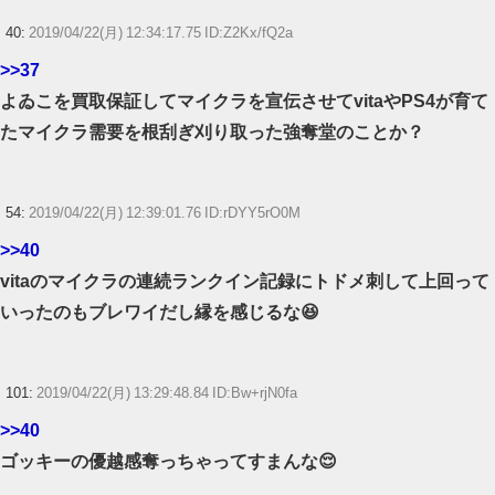
40:
2019/04/22(月) 12:34:17.75 ID:Z2Kx/fQ2a
>>37
よゐこを買取保証してマイクラを宣伝させてvitaやPS4が育て
たマイクラ需要を根刮ぎ刈り取った強奪堂のことか？
54:
2019/04/22(月) 12:39:01.76 ID:rDYY5rO0M
>>40
vitaのマイクラの連続ランクイン記録にトドメ刺して上回って
いったのもブレワイだし縁を感じるな😆
101:
2019/04/22(月) 13:29:48.84 ID:Bw+rjN0fa
>>40
ゴッキーの優越感奪っちゃってすまんな😌