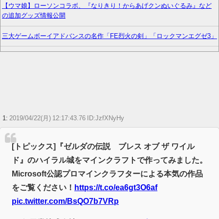
【ウマ娘】ローソンコラボ、『なりきり！からあげクンぬいぐるみ』など
の追加グッズ情報公開
三大ゲームボーイアドバンスの名作「FE烈火の剣」「ロックマンエグゼ3」
【顔に異変】「明らかに違う」ドランクドラゴン塚地の姿がやばい ※私
の本音
【画像】謎のおっさん、女性声優に囲まれてデレデレになる
【画像】キャミイの最新フィギュア(19万円)、作り込みがエグすぎるwww
1:
2019/04/22(月) 12:17:43.76 ID:JzfXNyHy
【FF14】☆24フル装備高揚侍さん、クレセントアイル北征編CEをたった20
秒で討伐してしまう【動画】
[トピックス]『ゼルダの伝説 ブレス オブ ザ ワイル
【ウマ娘】武さんが引退したらウマ娘に実装されそう
ド』のハイラル城をマインクラフトで作ってみました。
Microsoft公認プロマインクラフターによる本気の作品
サイバスターが一番輝いてたスパロボ
をご覧ください！
https://t.co/ea6gt3O6af
【ウマ娘】ディザイアの謎ポーズ、完全にアレと一致ｗｗｗ
pic.twitter.com/BsQO7b7VRp
【競馬】G1・2勝 アスコリピチェーノが引退 繁殖入りへ