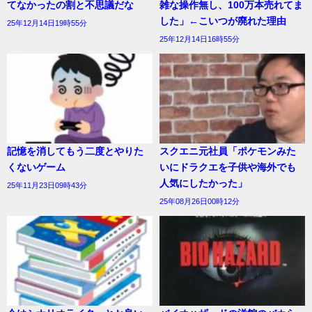
てなかったの割と不思議だな
雑な操作無し、100万本売れてま
した」←こいつが廃れた理由
25年12月14日19時55分
25年12月14日16時55分
記憶を消してもう二度とやりた
スクエニ元社員「ポケモンみた
くないゲーム
いにドラクエを子供や海外でも
人気にしたかった」
25年11月23日09時43分
25年08月26日00時12分