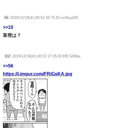
56:
2019/12/18(水) 00:52:44.75 ID:zxi5kypD0
>>10
富樫は？
102:
2019/12/18(水) 00:57:27.05 ID:lHE7xRtba
>>56
https://i.imgur.com/FRiGsKA.jpg