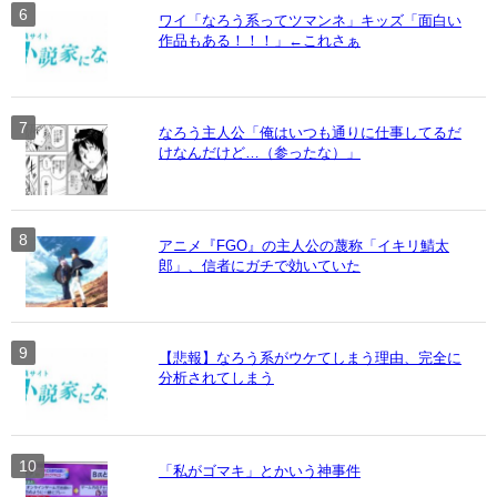
ワイ「なろう系ってツマンネ」キッズ「面白い
作品もある！！！」←これさぁ
なろう主人公「俺はいつも通りに仕事してるだ
けなんだけど…（参ったな）」
アニメ『FGO』の主人公の蔑称「イキリ鯖太
郎」、信者にガチで効いていた
【悲報】なろう系がウケてしまう理由、完全に
分析されてしまう
「私がゴマキ」とかいう神事件