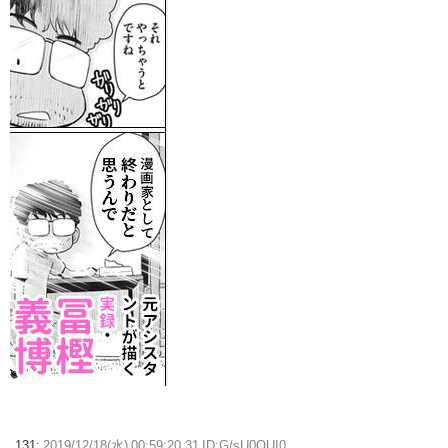
131:
2019/12/18(水) 00:59:20.31 ID:G/sU0OUI0