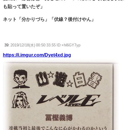
も貼って置いたぞ」
ネット「分かりづら」「伏線？後付けやん」
39:
2019/12/18(水) 00:50:33.55 ID:+hl6GY7yp
https://i.imgur.com/Dyet4xd.jpg