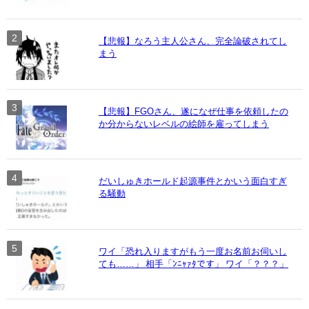
【悲報】なろう主人公さん、完全論破されてし
まう
【悲報】FGOさん、遂になぜ仕事を依頼したの
か分からないレベルの絵師を雇ってしまう
だいしゅきホールド起源事件とかいう面白すぎ
る騒動
ワイ「恐れ入りますがもう一度お名前お伺いし
ても……」 相手「ﾝﾆｬｧﾀです」 ワイ「？？？」