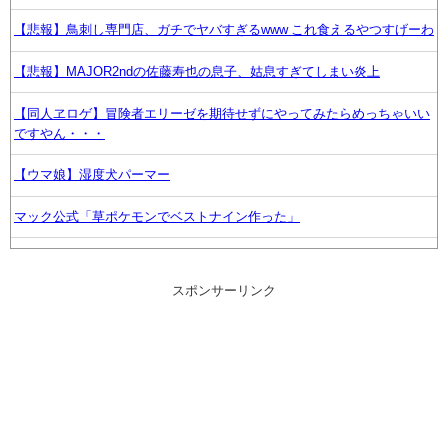
【悲報】鳥刺し専門店、ガチでヤバすぎるwww これ食えるやつすげーわ
【悲報】MAJOR2ndの佐藤寿也の息子、姑息すぎてしまい炎上
【同人ヱロゲ】冒険者エリーゼを期待せずにやってみたらめっちゃいい
ですやん・・・
【ウマ娘】湿度犬パーマー
マック公式「草ポケモンでベストナイン作った」
ダイソーの220円のUSBケーブルが3ヶ月でダメになった
スポンサーリンク
【画像】最新のひろゆき、白髪系イケオジになるｗｗｗ
『追放された転生重騎士はゲーム知識で無双する』という令和のドラゴ
ンボールZ
【ウマ娘】何故フクキタルは何処に行ってもカルトを形成してしまうの
か