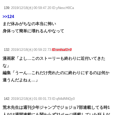
139:
2019/12/18(水) 00:59:47.20 ID:yNescH0Ca
>>124
まだ休みがちなの本当に怖い
身体って簡単に壊れるんやなって
132:
2019/12/18(水) 00:59:22.73
ID:srdsal1+0
漫画家「よし…このストーリーも終わりに近付いてきた
な」
編集「うーん…これだけ売れたのに終わりにするのは何か
違うんだよねぇ…」
142:
2019/12/18(水) 01:00:01.73 ID:qN4dNNQy0
荒木先生は週刊少年ジャンプでジョジョ7部連載してる時1
人だけ週間連載にも関わらず31ページ搭載していた狂人だ