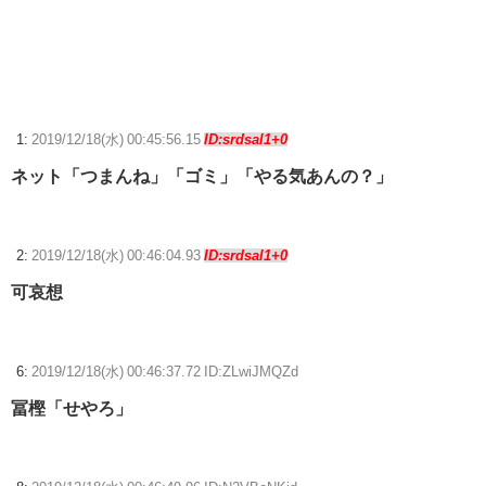
【朗報】Forbes「初代Nintendo Switch、PS2の記録更新に王手 世界一
まで残り150万台」
【モン娘TD】らんちきが本当に久しぶりに来る！！！
【ウマ娘】ディザイアの謎ポーズ、完全にアレと一致ｗｗｗ
1:
2019/12/18(水) 00:45:56.15
ID:srdsal1+0
ネット「つまんね」「ゴミ」「やる気あんの？」
【競馬】G1・2勝 アスコリピチェーノが引退 繁殖入りへ
Powered by livedoor 相互RSS
2:
2019/12/18(水) 00:46:04.93
ID:srdsal1+0
可哀想
6:
2019/12/18(水) 00:46:37.72 ID:ZLwiJMQZd
冨樫「せやろ」