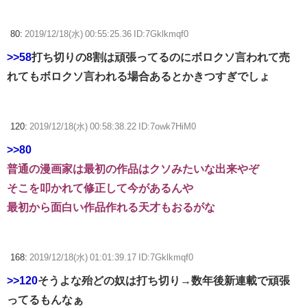
80:
2019/12/18(水) 00:55:25.36 ID:7Gklkmqf0
>>58
打ち切りの8割は頑張ってるのにボロクソ言われて売
れてもボロクソ言われる場合あるとかきつすぎでしょ
120:
2019/12/18(水) 00:58:38.22 ID:7owk7HiM0
>>80
普通の漫画家は最初の作品はクソみたいな出来やぞ
そこを叩かれて修正して今があるんや
最初から面白い作品作れる天才もおるがな
168:
2019/12/18(水) 01:01:39.17 ID:7Gklkmqf0
>>120
そうよな殆どの奴は打ち切り→数年後新連載で頑張
ってるもんなぁ