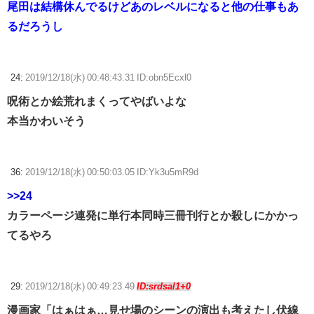
尾田は結構休んでるけどあのレベルになると他の仕事もあ
るだろうし
24:
2019/12/18(水) 00:48:43.31 ID:obn5Ecxl0
呪術とか絵荒れまくってやばいよな
本当かわいそう
36:
2019/12/18(水) 00:50:03.05 ID:Yk3u5mR9d
>>24
カラーページ連発に単行本同時三冊刊行とか殺しにかかっ
てるやろ
29:
2019/12/18(水) 00:49:23.49
ID:srdsal1+0
漫画家「はぁはぁ…見せ場のシーンの演出も考えたし伏線