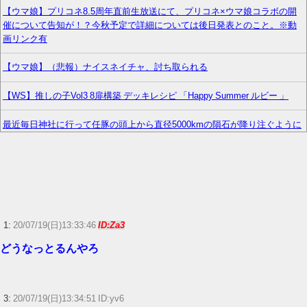
【ウマ娘】プリコネ8.5周年直前生放送にて、プリコネ×ウマ娘コラボの開
催について告知が！？今秋予定で詳細については後日発表とのこと。※動
画リンク有
【ウマ娘】（悲報）ナイスネイチャ、討ち取られる
【WS】推しの子Vol3 8扉構築 デッキレシピ 「Happy Summer ルビー 」
最近毎日神社に行って任豚の頭上から直径5000kmの隕石が降り注ぐように
お願いしてる
【朗報】花澤香菜(37)、まだ誰のものでもない……
『黄泉のツガイ』18話感想 怖い方が来ちゃった…
【ウマ娘】コミケで配布予定だった非公式グッズ「オグリキャップタマモ
1:
20/07/19(日)13:33:46
ID:Za3
クロスアクリル定規」意外(?)な落とし穴により配布を撤回することに…
どうなっとるんやろ
【日常に潜む恐怖】部屋の壁紙をめくると・・・。
『ソニーが嫌い』←まあわかる『ソニー信者が嫌い』←まあわかる『任天
3:
20/07/19(日)13:34:51 ID:yv6