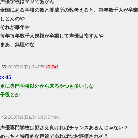
声優学校はマジであかん
全国にある学校の数と養成所の数考えると、毎年数千人が卒業
しとんのや
それが毎年や
毎年毎年数千人規模が卒業して声優目指すんや
まあ、無理やな
55:
20/07/19(日)13:47:59
ID:Za3
>>45
更に専門学校以外から来るやつも多いしな
子役とか
46:
20/07/19(日)13:46:43 ID:mKt
声優専門学校は顔さえ良ければチャンスあるんじゃない？
めっちゃ特徴的な声質であればなお評価されそう