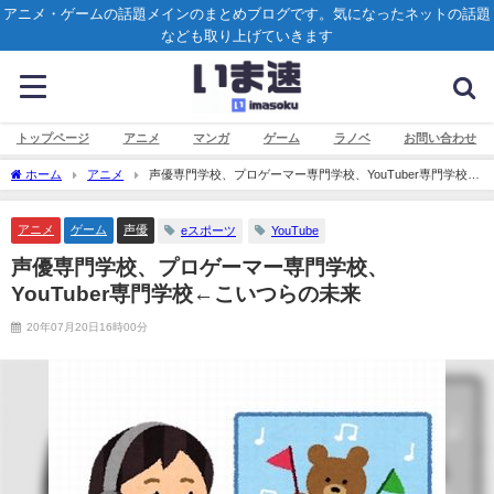
アニメ・ゲームの話題メインのまとめブログです。気になったネットの話題
なども取り上げていきます
トップページ
アニメ
マンガ
ゲーム
ラノベ
お問い合わせ
ホーム
アニメ
声優専門学校、プロゲーマー専門学校、YouTuber専門学校←
こいつらの未来
アニメ
ゲーム
声優
eスポーツ
YouTube
声優専門学校、プロゲーマー専門学校、
YouTuber専門学校←こいつらの未来
20年07月20日16時00分