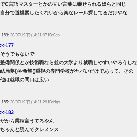
でC言語マスターとかの甘い言葉に乗せられる奴らと同じ
自分で道模索したくないから楽なレール探してるだけやな
183:
20/07/19(日)14:21:07 ID:0qb
>>177
そうでもないで
整備関係とか技術職なら並の大学より就職しやすいやろうしな
結局夢()や希望()重視の専門学校がヤバいだけであって、その
他は就職の間口は広い
185:
20/07/19(日)14:21:29 ID:Nqx
>>183
だから業種言うてるやん
ちゃんと読んでクレメンス