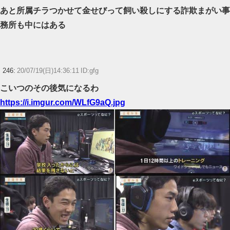
あと所属チラつかせて金せびって飼い殺しにする詐欺まがい事
務所も中にはある
246:
20/07/19(日)14:36:11 ID:gfg
こいつのその後気になるわ
https://i.imgur.com/WLfG9aQ.jpg