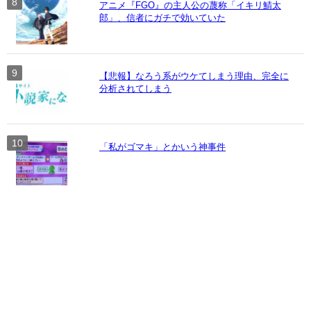
アニメ『FGO』の主人公の蔑称「イキリ鯖太
郎」、信者にガチで効いていた
【悲報】なろう系がウケてしまう理由、完全に
分析されてしまう
「私がゴマキ」とかいう神事件