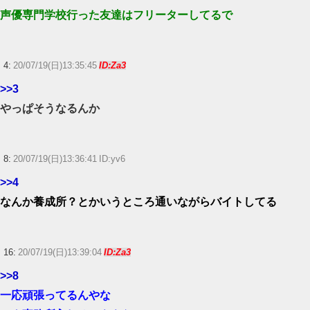
堂信者が嫌い』←まあわかる
声優専門学校行った友達はフリーターしてるで
ロキソニン「どんな痛みも治しちゃいますw」←現代のエリクサーやろ…
【ウマ娘】ディザイアの謎ポーズ、完全にアレと一致ｗｗｗ
4:
20/07/19(日)13:35:45
ID:Za3
>>3
【競馬】G1・2勝 アスコリピチェーノが引退 繁殖入りへ
Powered by livedoor 相互RSS
やっぱそうなるんか
8:
20/07/19(日)13:36:41 ID:yv6
>>4
なんか養成所？とかいうところ通いながらバイトしてる
16:
20/07/19(日)13:39:04
ID:Za3
>>8
一応頑張ってるんやな