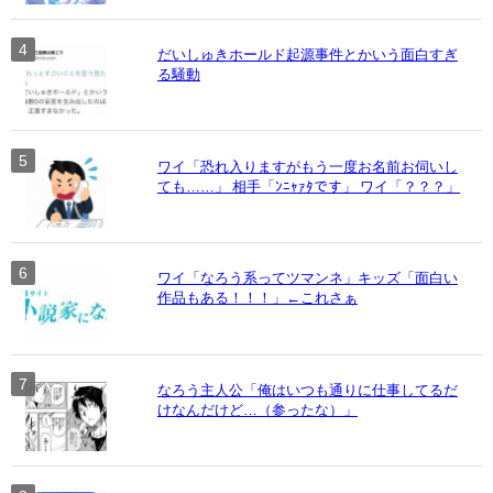
だいしゅきホールド起源事件とかいう面白すぎ
る騒動
ワイ「恐れ入りますがもう一度お名前お伺いし
ても……」 相手「ﾝﾆｬｧﾀです」 ワイ「？？？」
ワイ「なろう系ってツマンネ」キッズ「面白い
作品もある！！！」←これさぁ
なろう主人公「俺はいつも通りに仕事してるだ
けなんだけど…（参ったな）」