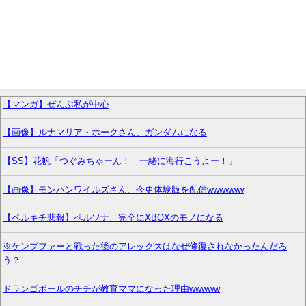
【マンガ】ぜんぶ私が中心
【画像】ルナマリア・ホークさん、ガンダムになる
【SS】花帆「つぐみちゃーん！ 一緒に海行こうよー！」
【画像】モンハンワイルズさん、今更体験版を配信wwwwww
【ペルキチ悲報】ペルソナ、完全にXBOXのモノになる
※ケンプファーと戦った後のアレックスはなぜ修復されなかったんだろ
う？
ドランゴボールのチチが教育ママになった理由wwwww