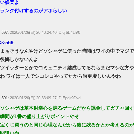
い娯楽よ
ランク付けするのがアホらしい
597:
2020/01/26(日) 20:40:24.40 ID:qr6E4Lh/0
>>569
まぁそうなんやけどソシャゲに使った時間はワイの中でマジで
後悔しかないんよ
ツイッターとかでコミュニティ結成してるならまだマシな方や
わ ワイは一人でシコシコやってたから尚更虚しいんやわ
501:
2020/01/26(日) 20:33:09.27 ID:Epojr9Dvd
ソシャゲは基本射幸心を煽るゲームだから課金してガチャ回す
瞬間が1番の盛り上がりポイントやぞ
宝くじ買うのと同じ心理なんだから後に残るかとか考えるのが
間違いや