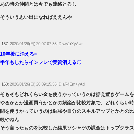
あの時の仲間とは今でも連絡とるし
そういう思い出になればええんや
137:
2020/01/26(日) 20:07:07.35 ID:ww1rXyAwr
10年後に消える×
半年もしたらインフレで実質消える〇
160:
2020/01/26(日) 20:09:15.55 ID:aR4Em+yAd
そもそもどれくらい金を使うかっていうのは据え置きゲームを
やるかとか漫画買うかとかの娯楽が比較対象で、どれくらい時
間を使うかっていうのは勉強や自分のスキルアップとかとの比
較やねん
そう言ったものを比較した結果ソシャゲの課金はトップクラス