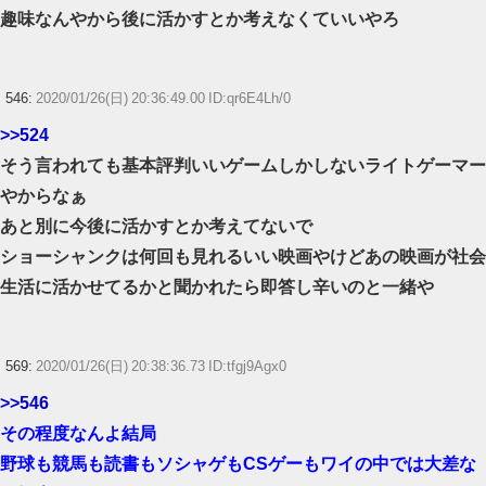
趣味なんやから後に活かすとか考えなくていいやろ
546:
2020/01/26(日) 20:36:49.00 ID:qr6E4Lh/0
>>524
そう言われても基本評判いいゲームしかしないライトゲーマー
やからなぁ
あと別に今後に活かすとか考えてないで
ショーシャンクは何回も見れるいい映画やけどあの映画が社会
生活に活かせてるかと聞かれたら即答し辛いのと一緒や
569:
2020/01/26(日) 20:38:36.73 ID:tfgj9Agx0
>>546
その程度なんよ結局
野球も競馬も読書もソシャゲもCSゲーもワイの中では大差な