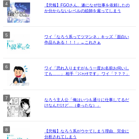
【悲報】FGOさん、遂になぜ仕事を依頼したの
か分からないレベルの絵師を雇ってしまう
ワイ「なろう系ってツマンネ」キッズ「面白い
作品もある！！！」←これさぁ
ワイ「恐れ入りますがもう一度お名前お伺いし
ても……」 相手「ﾝﾆｬｧﾀです」 ワイ「？？？」
なろう主人公「俺はいつも通りに仕事してるだ
けなんだけど…（参ったな）」
【悲報】なろう系がウケてしまう理由、完全に
分析されてしまう