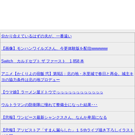
分かり合えているはずの夫が、一番遠い
【画像】モンハンワイルズさん、今更体験版を配信wwwwww
Switch カルドセプト ザ ファースト 1,858 本
アニメ【かくりよの宿飯 弐】第9話：北の地・氷里城で春日と再会。城主キ
ヨの協力条件は北の地プロデュー
【ウマ娘】ラーメン屋ドトウでっっっっっっっっっっっっ
ウルトラマンの防衛隊に憧れて整備士になった結果･･･
【悲報】ワンピース最新シャンクスさん、なんか卑屈になる
【悲報】アソビストア「すまん漏らした」１５thライブ描き下ろしイラスト