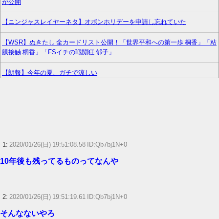
が公開
【ニンジャスレイヤーネタ】オボンホリデーを申請し忘れていた
【WSR】ぬきたし 全カードリスト公開！「世界平和への第一歩 桐香」「粘
膜接触 桐香」「FSイチの戦闘狂 郁子」
【朗報】今年の夏、ガチで涼しい
ニンテンドーダイレクトってやる意味あるの？
【悲報】「メトロイドプライム4」 新品が2999円に…
【朗報】声優の永瀬アンナさん、公式に次世代のエースとして認められる
1:
2020/01/26(日) 19:51:08.58 ID:Qb7bj1N+0
リリカルなのはStrikerSのスバルwww
10年後も残ってるものってなんや
『ゼノブレイド ディフィニティブエディション Nintendo Switch 2 Edition』
3,713 本
2:
2020/01/26(日) 19:51:19.61 ID:Qb7bj1N+0
？？？「ゲーム実況なんて誰でもできる」わい「ほーん」
そんなないやろ