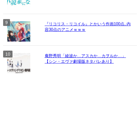
『リコリス・リコイル』とかいう作画100点､内
容30点のアニメｗｗｗ
庵野秀明「綾波か…アスカか…カヲルか…」
【シン・エヴァ劇場版ネタバレあり】