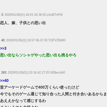
【ウマ娘】ディザイアの謎ポーズ、完全にアレと一致ｗｗｗ
【競馬】G1・2勝 アスコリピチェーノが引退 繁殖入りへ
3:
2020/01/26(日) 19:51:34.36 ID:LAuBTnPt0
Powered by livedoor 相互RSS
恋人、嫁、子供との思い出
40:
2020/01/26(日) 19:57:06.07 ID:TQFVZBrB0
>>3
思い出ならソシャゲやった思い出も残るやろ
263:
2020/01/26(日) 20:16:42.27 ID:XlDbscbh0
>>40
昔アーケードゲームで400万くらい使ったけど
今でもそのゲーム通じて知り合った人間と付き合いあるからま
あええかなって感じするわ