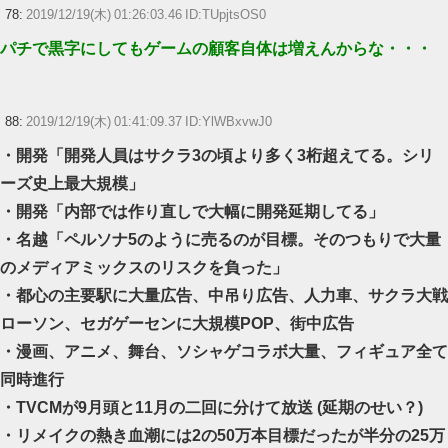
78:
2019/12/19(木) 01:26:03.46 ID:TUpjtsOS0
パチで黒字にしてもゲームの顧客自体は増えんからな・・・
88:
2019/12/19(木) 01:41:09.37 ID:YlWBxvwJ0
・開発「開発人員はサクラ3の頃より多く3桁超えてる。シリ
ーズ史上最大規模」
・開発「内部では作り直しで大幅に開発延期してる」
・名越「ペルソナ5のように売るのが目標。そのつもりで大量
のメディアミックスのリスクを負った」
・都心の主要駅に大量広告、中吊り広告、人力車、サクラ大戦
ローソン、セガゲーセンに大規模POP、街中広告
・漫画、アニメ、舞台、ソシャゲコラボ大量、フィギュア全て
同時進行
・TVCMが9月頭と11月の二回に分けて放送 (延期のせい？)
・リメイクの熱き血潮には2の50万本目標だったが半分の25万