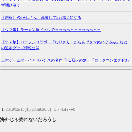
ず咽び泣く
【悲報】PS Vitaさん、高騰して3万越えになる
【ウマ娘】ラーメン屋ドトウでっっっっっっっっっっっっ
【ウマ娘】ローソンコラボ、『なりきり！からあげクンぬいぐるみ』など
の追加グッズ情報公開
三大ゲームボーイアドバンスの名作「FE烈火の剣」「ロックマンエグゼ3」
【顔に異変】「明らかに違う」ドランクドラゴン塚地の姿がやばい ※私
の本音
【画像】謎のおっさん、女性声優に囲まれてデレデレになる
【画像】キャミイの最新フィギュア(19万円)、作り込みがエグすぎるwww
1:
2019/12/18(水) 23:59:26.61 ID:xHLihrFF0
【FF14】☆24フル装備高揚侍さん、クレセントアイル北征編CEをたった20
海外じゃ売れないだろうし
秒で討伐してしまう【動画】