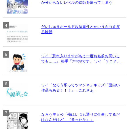
か分からないレベルの絵師を雇ってしまう
だいしゅきホールド起源事件とかいう面白すぎ
る騒動
ワイ「恐れ入りますがもう一度お名前お伺いし
ても……」 相手「ﾝﾆｬｧﾀです」 ワイ「？？？」
ワイ「なろう系ってツマンネ」キッズ「面白い
作品もある！！！」←これさぁ
なろう主人公「俺はいつも通りに仕事してるだ
けなんだけど…（参ったな）」