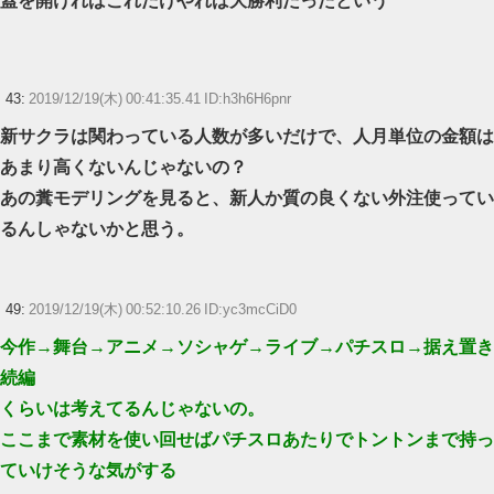
蓋を開ければこれだけやれば大勝利だったという
43:
2019/12/19(木) 00:41:35.41 ID:h3h6H6pnr
新サクラは関わっている人数が多いだけで、人月単位の金額は
あまり高くないんじゃないの？
あの糞モデリングを見ると、新人か質の良くない外注使ってい
るんしゃないかと思う。
49:
2019/12/19(木) 00:52:10.26 ID:yc3mcCiD0
今作→舞台→アニメ→ソシャゲ→ライブ→パチスロ→据え置き
続編
くらいは考えてるんじゃないの。
ここまで素材を使い回せばパチスロあたりでトントンまで持っ
ていけそうな気がする