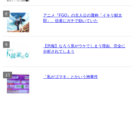
アニメ『FGO』の主人公の蔑称「イキリ鯖太
郎」、信者にガチで効いていた
【悲報】なろう系がウケてしまう理由、完全に
分析されてしまう
「私がゴマキ」とかいう神事件