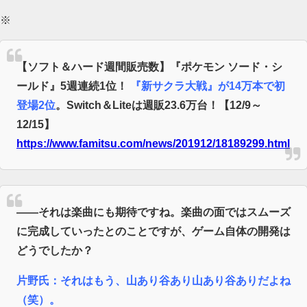
【ウマ娘】武さんが引退したらウマ娘に実装されそう
※
サイバスターが一番輝いてたスパロボ
【ウマ娘】ディザイアの謎ポーズ、完全にアレと一致ｗｗｗ
【ソフト＆ハード週間販売数】『ポケモン ソード・シ
ールド』5週連続1位！
『新サクラ大戦』が14万本で初
【競馬】G1・2勝 アスコリピチェーノが引退 繁殖入りへ
登場2位
。Switch＆Liteは週販23.6万台！【12/9～
Powered by livedoor 相互RSS
12/15】
https://www.famitsu.com/news/201912/18189299.html
――
それは楽曲にも期待ですね。楽曲の面ではスムーズ
に完成していったとのことですが、ゲーム自体の開発は
どうでしたか？
片野氏：
それはもう、山あり谷あり山あり谷ありだよね
（笑）。