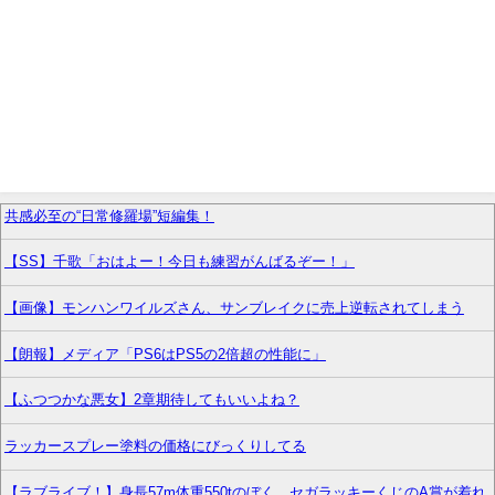
共感必至の“日常修羅場”短編集！
【SS】千歌「おはよー！今日も練習がんばるぞー！」
【画像】モンハンワイルズさん、サンブレイクに売上逆転されてしまう
【朗報】メディア「PS6はPS5の2倍超の性能に」
【ふつつかな悪女】2章期待してもいいよね？
ラッカースプレー塗料の価格にびっくりしてる
【ラブライブ！】身長57m体重550tのぼく、セガラッキーくじのA賞が着れ