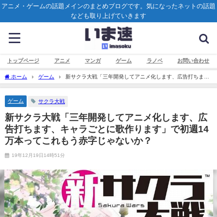
アニメ・ゲームの話題メインのまとめブログです。気になったネットの話題
なども取り上げていきます
トップページ
アニメ
マンガ
ゲーム
ラノベ
お問い合わせ
ホーム
ゲーム
新サクラ大戦「三年開発してアニメ化します、広告打ちま
す、キャラごとに歌作ります」で初週14万本ってこれもう赤字じゃないか？
ゲーム
サクラ大戦
新サクラ大戦「三年開発してアニメ化します、広
告打ちます、キャラごとに歌作ります」で初週14
万本ってこれもう赤字じゃないか？
19年12月19日14時51分