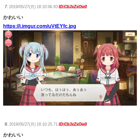
7:
2019/05/27(月) 18:10:06.83
ID:CbJxZxOw0
かわいい
https://i.imgur.com/uVtEYfc.jpg
8:
2019/05/27(月) 18:10:25.71
ID:CbJxZxOw0
かわいい