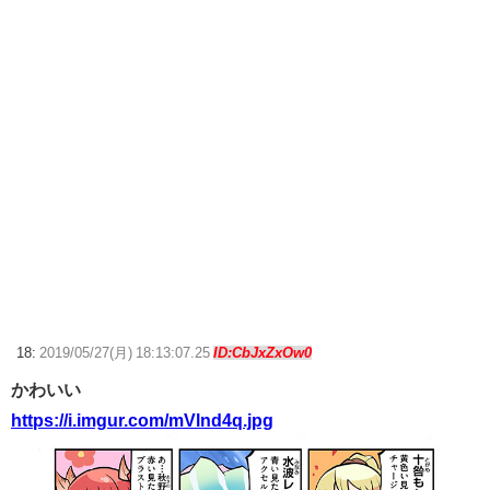
18:
2019/05/27(月) 18:13:07.25
ID:CbJxZxOw0
かわいい
https://i.imgur.com/mVlnd4q.jpg