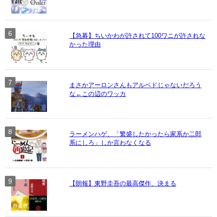
【急募】ちいかわが許されて100ワニが許されな
かった理由
まさかアーロンさんもアルベドじゃないだろう
な←この辺のワッカ
ラーメンハゲ、「繁盛したかったら家系か二郎
系にしろ」しか言わなくなる
【朗報】東野圭吾の最高傑作、決まる