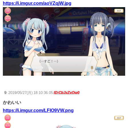
https://i.imgur.com/aoVZqjW.jpg
9:
2019/05/27(月) 18:10:36.05
ID:CbJxZxOw0
かわいい
https://i.imgur.com/LFIO9VW.png