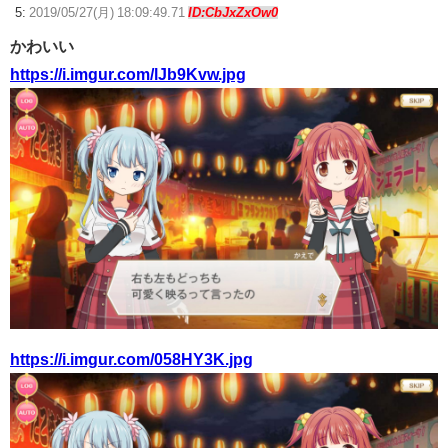
5:
2019/05/27(月) 18:09:49.71
ID:CbJxZxOw0
かわいい
https://i.imgur.com/lJb9Kvw.jpg
https://i.imgur.com/058HY3K.jpg