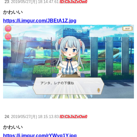
23:
2019/05/27(月) 18:14:47.61
ID:CbJxZxOw0
かわいい
https://i.imgur.com/JBEtA1Z.jpg
24:
2019/05/27(月) 18:15:13.83
ID:CbJxZxOw0
かわいい
https://i.imgur.com/rYWyg1Y.jpg