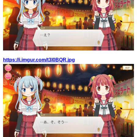
https://i.imgur.com/t3l0BQR.jpg