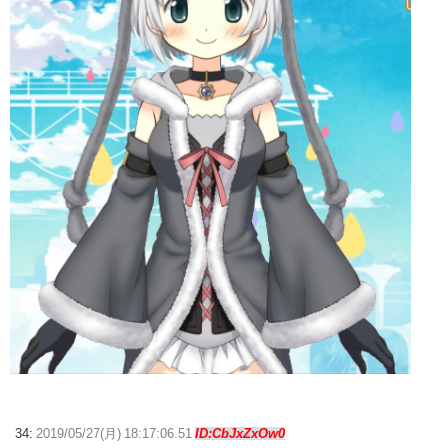
34:
2019/05/27(月) 18:17:06.51
ID:CbJxZxOw0