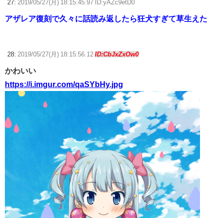
27:
2019/05/27(月) 18:15:45.97 ID:yAZc9etD0
アザレア復刻で久々に話読み返したら狂犬すぎて草生えた
28:
2019/05/27(月) 18:15:56.12
ID:CbJxZxOw0
かわいい
https://i.imgur.com/qaSYbHy.jpg