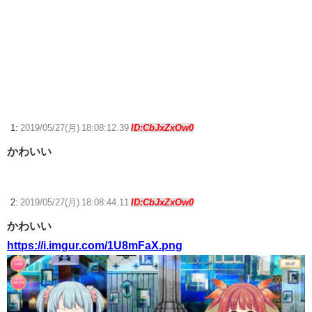
（+150.5 %）
【画像】『グリッドマン』宝多六花さんの最新フィギュア、ガチでダイ
エット大成功www
【急募】みいちゃんと山田さんコラボカフェに置いてそうなメニュー
www
【画像】ブックオフの金田一、レベチ
1:
2019/05/27(月) 18:08:12.39
ID:CbJxZxOw0
【艦これ＆一般】ふるさと納税は熊本に全ツッパするでち！
かわいい
【ウマ娘】ディザイアの謎ポーズ、完全にアレと一致ｗｗｗ
2:
2019/05/27(月) 18:08:44.11
ID:CbJxZxOw0
【競馬】G1・2勝 アスコリピチェーノが引退 繁殖入りへ
Powered by livedoor 相互RSS
かわいい
https://i.imgur.com/1U8mFaX.png