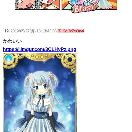
19:
2019/05/27(月) 18:13:43.06
ID:CbJxZxOw0
かわいい
https://i.imgur.com/3CLHyPz.png