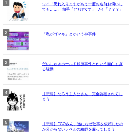
ワイ「恐れ入りますがもう一度お名前お伺いし
ても……」 相手「ﾝﾆｬｧﾀです」 ワイ「？？？」
「私がゴマキ」とかいう神事件
だいしゅきホールド起源事件とかいう面白すぎ
る騒動
【悲報】なろう主人公さん、完全論破されてし
まう
【悲報】FGOさん、遂になぜ仕事を依頼したの
か分からないレベルの絵師を雇ってしまう