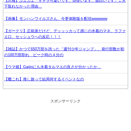
【悲報】ぷよぷよ「キャラ可愛いです、頭使います、面白いです」←天
下取れなかった理由…
【画像】モンハンワイルズさん、今更体験版を配信wwwwww
【ガークリ】正統派だけど、デッッッカって感じの水着のマネ、ラファ
エ口、セッシュウへの反応！！！
【雑誌】かつて650万部を誇った「週刊少年ジャンプ」、発行部数が初
の100万部割れ ピーク時の４分の
【ウマ娘】Gaijinにも水着タルマエの良さが分かったか…
【艦これ】推し旅って結局何するイベントなの
【ウマ娘】チームクソガキ
スポンサーリンク
飲み会で席を離れた隙にスマホを操作され、全ゲームアプリをアンイン
ストールされた…課金データ消失にキレると「復元できるならいいじゃ
ん」「ゲーム如きで」と逆ギレして帰走
任天堂1Q決算 売上高5,178 億円（-9.5 ％）、営業利益 1,425 億円