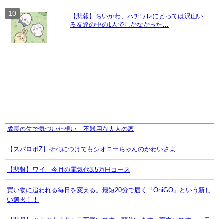
【悲報】ちいかわ、ハチワレにとっては沢山い
る友達の中の1人でしかなかった…
成長の先で気づいた想い、不器用な大人の恋
【スパロボZ】それにつけてもシオニーちゃんのかわいさよ
【悲報】ワイ、今月の電気代3.5万円コース
買い物に追われる毎日を変える。最短20分で届く「OniGO」という新し
い選択！！