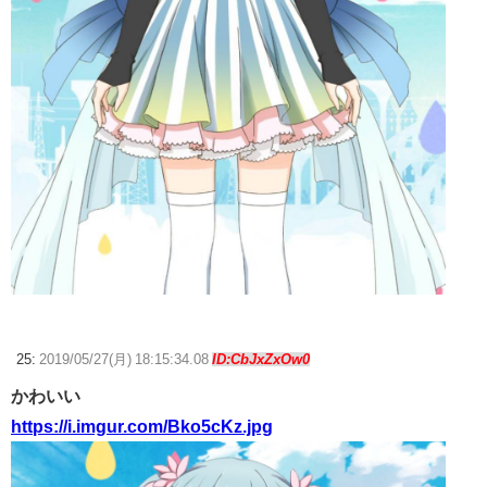
25:
2019/05/27(月) 18:15:34.08
ID:CbJxZxOw0
かわいい
https://i.imgur.com/Bko5cKz.jpg