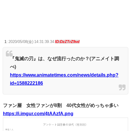
【FE万紫千紅】今のところこのリシテアみたいなデカパイ籠手使いが一
番見た目好み
声優のデビュー前の画像が発掘されると良い気がしない奴【ラブライ
ブ！】
【ウマ娘】ハフバは本当にタクトちゃん来るの？
1:
2020/05/08(金) 14:31:39.34
ID:DzZTrZ9vd
【ポケモンGO】リモート交換って 大半が交換レート合わせない奴多く
ね？
『鬼滅の刃』は、なぜ流行ったのか？(アニメイト調
べ)
【ウマ娘】ディザイアの謎ポーズ、完全にアレと一致ｗｗｗ
https://www.animatetimes.com/news/details.php?
【競馬】G1・2勝 アスコリピチェーノが引退 繁殖入りへ
id=1588222186
Powered by livedoor 相互RSS
ファン層 女性ファンが8割 40代女性がめっちゃ多い
https://i.imgur.com/4tAAzfA.png