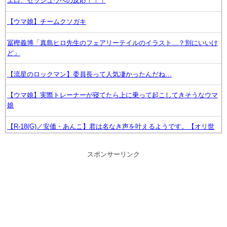
エ口、セッシュウへの反応！！！
【ウマ娘】チームクソガキ
冨樫義博「真島ヒロ先生のフェアリーテイルのイラスト…？別にいいけ
ど」
【流星のロックマン】委員長って人気凄かったんだね…
【ウマ娘】実際トレーナーが寝てたら上に乗って起こしてきそうなウマ
娘
【R-18(G)／安価・あんこ】君は名なき声を叶えるようです。【オリ世
界ポケスレ】 第１５話
スポンサーリンク
【ウマ娘】Gaijinにも水着タルマエの良さが分かったか…
【悲報】みい山のコンテンツ、なぜか消えまくる
『スーパーダンガンロンパ2×2』新シナリオではキャラ人気は生死に関
係なし――小高氏「誰が死んでもヘイトメールは送らないで」