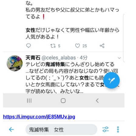
https://i.imgur.com/jE85MUv.jpg