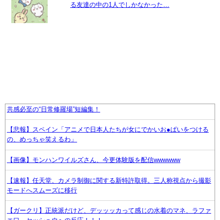
る友達の中の1人でしかなかった…
共感必至の“日常修羅場”短編集！
【悲報】スペイン「アニメで日本人たちが女にでかいお●ぱいをつける
の、めっちゃ笑えるわ」
【画像】モンハンワイルズさん、今更体験版を配信wwwwww
【速報】任天堂、カメラ制御に関する新特許取得。三人称視点から撮影
モードへスムーズに移行
【ガークリ】正統派だけど、デッッッカって感じの水着のマネ、ラファ