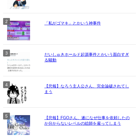
「私がゴマキ」とかいう神事件
だいしゅきホールド起源事件とかいう面白すぎ
る騒動
【悲報】なろう主人公さん、完全論破されてし
まう
【悲報】FGOさん、遂になぜ仕事を依頼したの
か分からないレベルの絵師を雇ってしまう