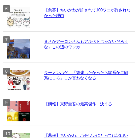
【急募】ちいかわが許されて100ワニが許されな
かった理由
まさかアーロンさんもアルベドじゃないだろう
な←この辺のワッカ
ラーメンハゲ、「繁盛したかったら家系か二郎
系にしろ」しか言わなくなる
【朗報】東野圭吾の最高傑作、決まる
【悲報】ちいかわ、ハチワレにとっては沢山い