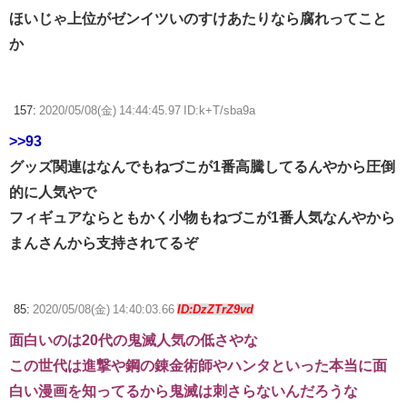
ほいじゃ上位がゼンイツいのすけあたりなら腐れってこと
か
157:
2020/05/08(金) 14:44:45.97 ID:k+T/sba9a
>>93
グッズ関連はなんでもねづこが1番高騰してるんやから圧倒
的に人気やで
フィギュアならともかく小物もねづこが1番人気なんやから
まんさんから支持されてるぞ
85:
2020/05/08(金) 14:40:03.66
ID:DzZTrZ9vd
面白いのは20代の鬼滅人気の低さやな
この世代は進撃や鋼の錬金術師やハンタといった本当に面
白い漫画を知ってるから鬼滅は刺さらないんだろうな