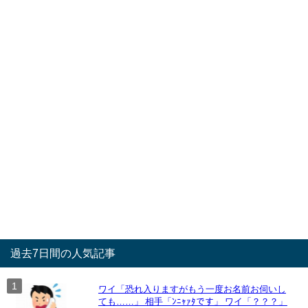
過去7日間の人気記事
ワイ「恐れ入りますがもう一度お名前お伺いし
ても……」 相手「ﾝﾆｬｧﾀです」 ワイ「？？？」