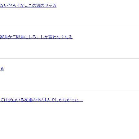
ゃないだろうな←この辺のワッカ
ら家系か二郎系にしろ」しか言わなくなる
まる
ては沢山いる友達の中の1人でしかなかった…