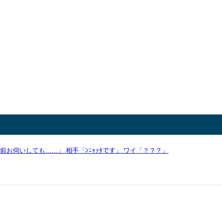
お伺いしても……」 相手「ﾝﾆｬｧﾀです」 ワイ「？？？」