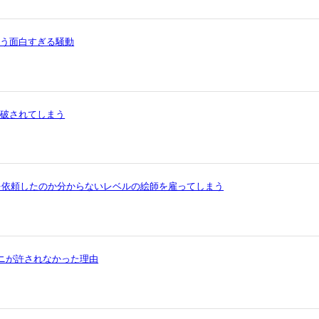
いう面白すぎる騒動
論破されてしまう
を依頼したのか分からないレベルの絵師を雇ってしまう
ワニが許されなかった理由