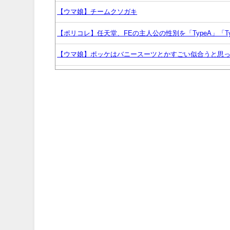
【ウマ娘】チームクソガキ
【ポリコレ】任天堂、FEの主人公の性別を「TypeA」「T
【ウマ娘】ポッケはバニースーツとかすごい似合うと思
【悲報】ミノル、老人会RUSTの参加メンバーをリーク
『少女革命ウテナ』の主人公たちの寮、”あの人”の家がモ
【テニスをしないテニプリ】王子様と恋に落ちる？イブ
僕の心のヤバイやつ、あと3話で完結
【朗報】オルタニキは欲しいもの全部もらったな
【ウマ娘】ディザイアの謎ポーズ、完全にアレと一致ｗ
【競馬】G1・2勝 アスコリピチェーノが引退 繁殖入り
Powered by livedoor 相互RSS