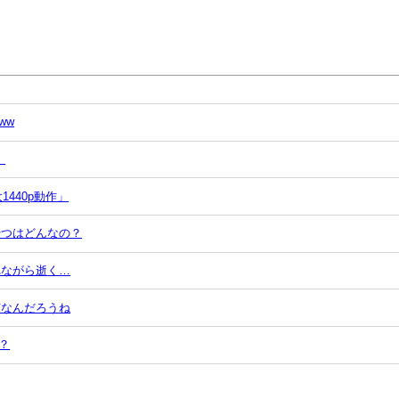
ww
」
1440p動作」
やつはどんなの？
れながら逝く…
何なんだろうね
？