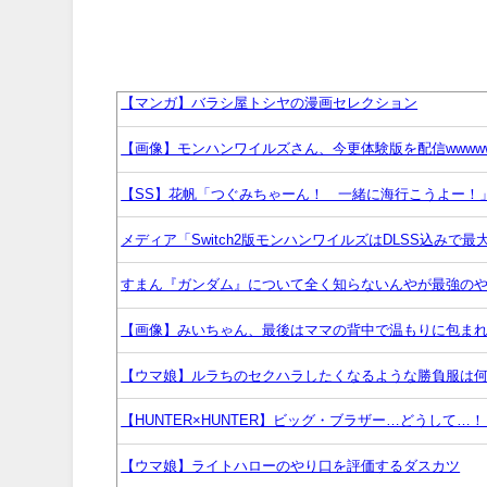
【マンガ】バラシ屋トシヤの漫画セレクション
【画像】モンハンワイルズさん、今更体験版を配信wwww
【SS】花帆「つぐみちゃーん！ 一緒に海行こうよー！
メディア「Switch2版モンハンワイルズはDLSS込みで最大
すまん『ガンダム』について全く知らないんやが最強の
【画像】みいちゃん、最後はママの背中で温もりに包ま
【ウマ娘】ルラちのセクハラしたくなるような勝負服は
【HUNTER×HUNTER】ビッグ・ブラザー…どうして…！
【ウマ娘】ライトハローのやり口を評価するダスカツ