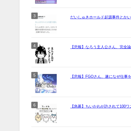
だいしゅきホールド起源事件とか
【悲報】なろう主人公さん、完全
【悲報】FGOさん、遂になぜ仕事
【急募】ちいかわが許されて100