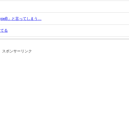
ypeB」と言ってしまう…
ってる
していた模様…
スポンサーリンク
デルだった
ラヒム！
ｗｗ
へ