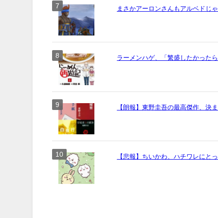
まさかアーロンさんもアルベドじ
ラーメンハゲ、「繁盛したかった
【朗報】東野圭吾の最高傑作、決
【悲報】ちいかわ、ハチワレにとっ