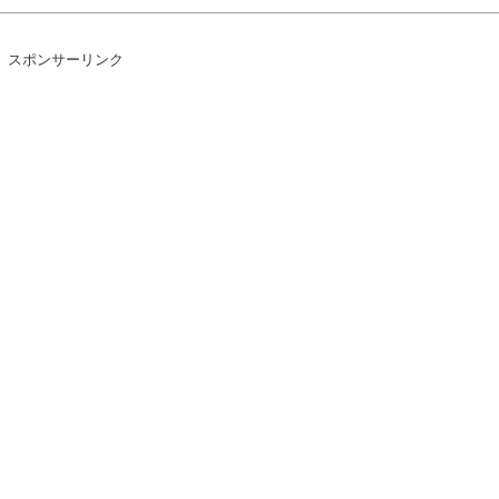
25 億円（+150.5 %）
スポンサーリンク
、ガチでダイエット大成功www
なメニューwww
ち！
ｗｗ
へ