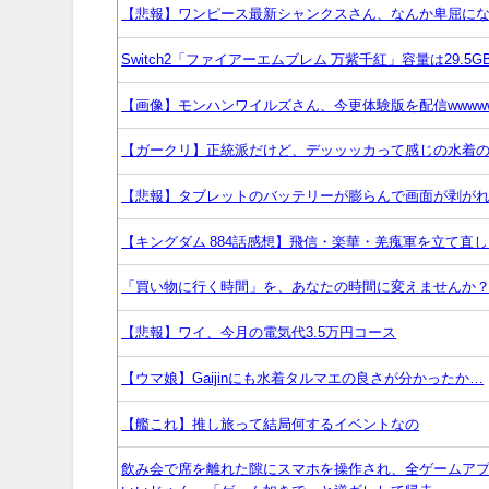
【悲報】ワンピース最新シャンクスさん、なんか卑屈に
Switch2「ファイアーエムブレム 万紫千紅」容量は29.5G
【画像】モンハンワイルズさん、今更体験版を配信wwww
【ガークリ】正統派だけど、デッッッカって感じの水着
【悲報】タブレットのバッテリーが膨らんで画面が剥が
【キングダム 884話感想】飛信・楽華・羌瘣軍を立て直
「買い物に行く時間」を、あなたの時間に変えませんか
【悲報】ワイ、今月の電気代3.5万円コース
【ウマ娘】Gaijinにも水着タルマエの良さが分かったか…
【艦これ】推し旅って結局何するイベントなの
飲み会で席を離れた隙にスマホを操作され、全ゲームア