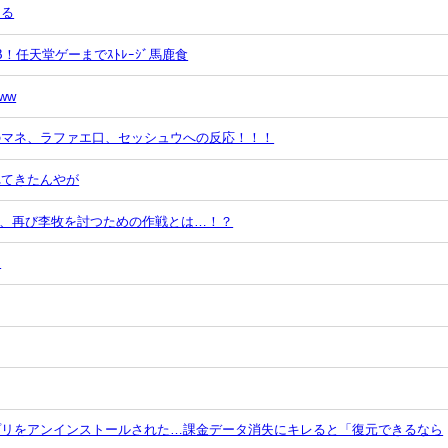
なる
B！任天堂ゲーまでｽﾄﾚｰｼﾞ馬鹿食
ww
のマネ、ラファエ口、セッシュウへの反応！！！
れてきたんやが
し、再び李牧を討つための作戦とは…！？
？
プリをアンインストールされた…課金データ消失にキレると「復元できるなら