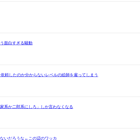
いう面白すぎる騒動
を依頼したのか分からないレベルの絵師を雇ってしまう
ら家系か二郎系にしろ」しか言わなくなる
ゃないだろうな←この辺のワッカ