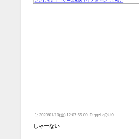
いいじゃん」「ゲーム如きで」と逆ギレして帰走
任天堂1Q決算 売上高5,178 億円（-9.5 ％）、営業利益 1,4
【画像】『グリッドマン』宝多六花さんの最新フィギュア
【急募】みいちゃんと山田さんコラボカフェに置いてそう
【画像】ブックオフの金田一、レベチ
【艦これ＆一般】ふるさと納税は熊本に全ツッパするで
【ウマ娘】ディザイアの謎ポーズ、完全にアレと一致ｗ
【競馬】G1・2勝 アスコリピチェーノが引退 繁殖入り
Powered by livedoor 相互RSS
1:
2020/01/10(金) 12:07:55.00 ID:qgzLgQUi0
しゃーない