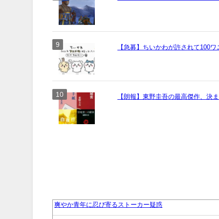
【急募】ちいかわが許されて100
【朗報】東野圭吾の最高傑作、決
爽やか青年に忍び寄るストーカー疑惑