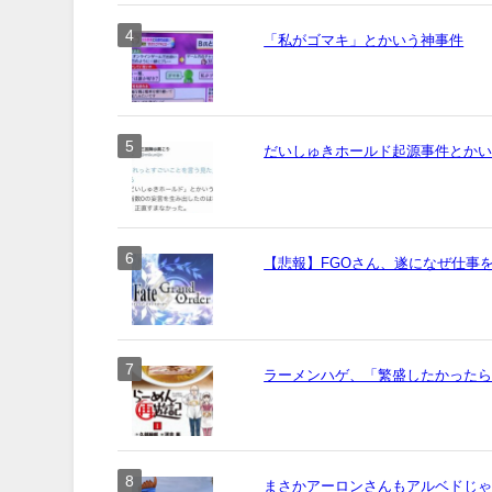
「私がゴマキ」とかいう神事件
だいしゅきホールド起源事件とか
【悲報】FGOさん、遂になぜ仕事
ラーメンハゲ、「繁盛したかった
まさかアーロンさんもアルベドじ