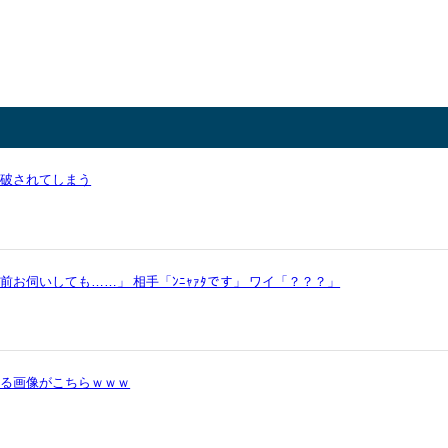
論破されてしまう
お伺いしても……」 相手「ﾝﾆｬｧﾀです」 ワイ「？？？」
かる画像がこちらｗｗｗ