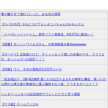
妻が嫌すぎて壊れていった、ある夫の現実
【スパロボZ】それにつけてもシオニーちゃんのかわいさよ
「イーグレットツーミニ」新作ソフト発表会、8月27日に配信へ！
【画像】モンハンワイルズさん、今更体験版を配信wwwwww
【ガークリ】正統派だけど、デッッッカって感じの水着のマネ、ラファエ
口、セッシュウへの反応！！！
【悲報】ワイ、今月の電気代3.5万円コース
「幼女戦記Ⅱ」2期 4話感想 逃したのは立ち止まれる稀有な機会。残ったの
は愚かな権力者が無責任に選ぶ犠牲を払う道、どうするターニャ！？
ハンター ハンターの設定絶対デフレしただろと思う場面
【ウマ娘】チームクソガキ