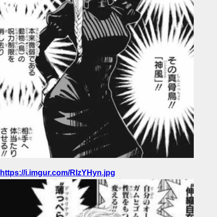
https://i.imgur.com/RIzYHyn.jpg