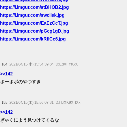
https://i.imgur.com/stBHOB2.jpg
https://i.imgur.com/swcliek.jpg
https://i.imgur.com/EaEzCcT.jpg
https://i.imgur.com/pGcg1gD.jpg
https://i.imgur.com/kRfICc6.jpg
164:
2021/04/15(木) 15:54:39.84 ID:EdXFYf0d0
>>142
ボーボボのやつすき
185:
2021/04/15(木) 15:56:07.81 ID:hBXK9XHXx
>>142
ぎゃくによう見つけてくるな