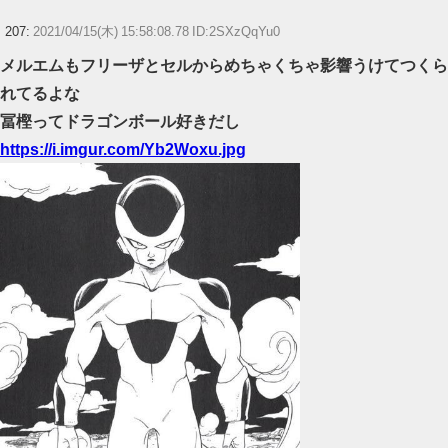
207:
2021/04/15(木) 15:58:08.78 ID:2SXzQqYu0
メルエムもフリーザとセルからめちゃくちゃ影響うけてつくら
れてるよな
冨樫ってドラゴンボール好きだし
https://i.imgur.com/Yb2Woxu.jpg