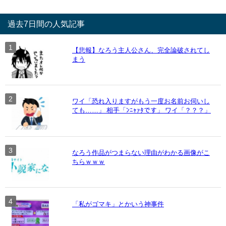
過去7日間の人気記事
【悲報】なろう主人公さん、完全論破されてし
まう
ワイ「恐れ入りますがもう一度お名前お伺いし
ても……」 相手「ﾝﾆｬｧﾀです」 ワイ「？？？」
なろう作品がつまらない理由がわかる画像がこ
ちらｗｗｗ
「私がゴマキ」とかいう神事件