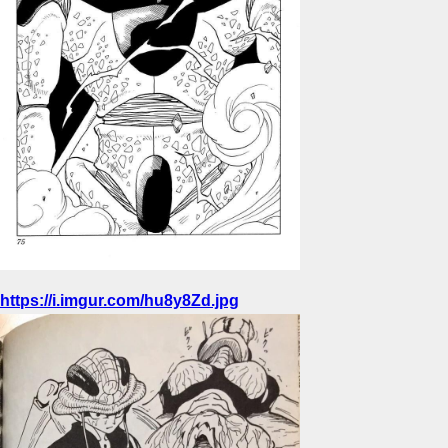
https://i.imgur.com/hu8y8Zd.jpg