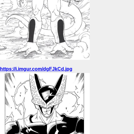
https://i.imgur.com/dgFJkCd.jpg