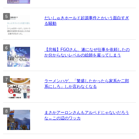
だいしゅきホールド起源事件とかいう面白すぎ
る騒動
【悲報】FGOさん、遂になぜ仕事を依頼したの
か分からないレベルの絵師を雇ってしまう
ラーメンハゲ、「繁盛したかったら家系か二郎
系にしろ」しか言わなくなる
まさかアーロンさんもアルベドじゃないだろう
な←この辺のワッカ