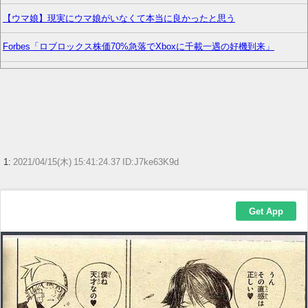
【ウマ娘】現実にウマ娘がいなくて本当に良かったと思う
Forbes「ロブロックス株価70%急落でXboxに千載一遇の好機到来」
【画像】大相撲の伯乃富士と熱海富士、反社との写真流出ｗｗｗ
【画像】『とある魔術の禁書目録』、最新刊でヒロイン戦争決着www
【ウマ娘】わたしの全力受け止めて♡ ←「またへんないきものがふえて
る…」
1:
2021/04/15(木) 15:41:24.37 ID:J7ke63K9d
『ガンダム』について全く知らないけど、最強のやつはどんなの？
【ウマ娘】ネオユニとゼファーは作者がキャラエミュできないせいで二次
創作少ない
【艦これ】E4とE5はどっちの方が難しい？ E5甲はウイニングランって聞
いたんだけど
【ウマ娘】ディザイアの謎ポーズ、完全にアレと一致ｗｗｗ