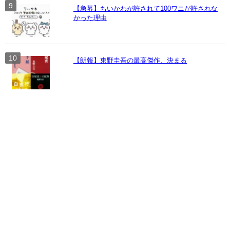
【急募】ちいかわが許されて100ワニが許されな
かった理由
【朗報】東野圭吾の最高傑作、決まる