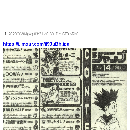
ストーリーをクリアした後が本番みたいなゲーム教えてくれ
NHKの神アニメ
【FF14】「どこかで見たと思ったら…」7.55の新エモート「地図を見
1:
2020/06/04(木) 03:31:40.80 ID:tu5FXpRk0
る」、黄金ベンチのひろしが地図を見る際のモーションと判明
https://i.imgur.com/jl99uBh.jpg
【ウマ娘】ディザイアの謎ポーズ、完全にアレと一致ｗｗｗ
【競馬】G1・2勝 アスコリピチェーノが引退 繁殖入りへ
Powered by livedoor 相互RSS