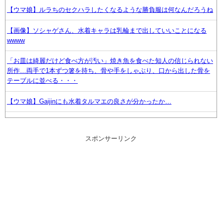
【ウマ娘】ルラちのセクハラしたくなるような勝負服は何なんだろうね
【画像】ソシャゲさん、水着キャラは乳輪まで出していいことになる
wwww
「お皿は綺麗だけど食べ方が汚い」焼き魚を食べた知人の信じられない
所作…両手で1本ずつ箸を持ち、骨や手をしゃぶり、口から出した骨を
テーブルに並べる・・・
【ウマ娘】Gaijinにも水着タルマエの良さが分かったか…
【beatmania IIDX】(26/08/06)「Sparkle Fruit Lab.｣に最終ルームが追
加！ 追加楽曲に「サタデーナイト⭐︎ギャロップ」「じぇりー じゅえる ジ
スポンサーリンク
ャングル」「Iridescent Memories」が登場！！
【ウマ娘】フラウンス村 村長が相変わらずで安心した
小学校教師さん、アメリカの自ポ検知センターから警視庁に連絡され児
童ポルノ所持で逮捕 エッヂ民も逮捕されるぞ！www
【ウマ娘】胸のデカイ合法ウマ娘とかそりゃ国関係なく人気出るわな