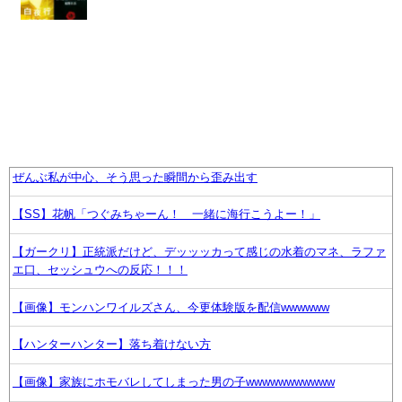
ぜんぶ私が中心、そう思った瞬間から歪み出す
【SS】花帆「つぐみちゃーん！ 一緒に海行こうよー！」
【ガークリ】正統派だけど、デッッッカって感じの水着のマネ、ラファ
エ口、セッシュウへの反応！！！
【画像】モンハンワイルズさん、今更体験版を配信wwwwww
【ハンターハンター】落ち着けない方
【画像】家族にホモバレしてしまった男の子wwwwwwwwwww