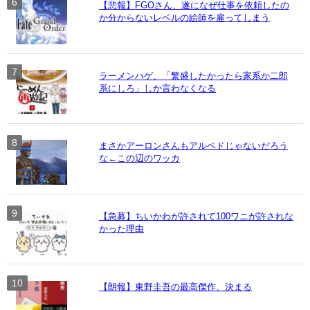
【悲報】FGOさん、遂になぜ仕事を依頼したの
か分からないレベルの絵師を雇ってしまう
ラーメンハゲ、「繁盛したかったら家系か二郎
系にしろ」しか言わなくなる
まさかアーロンさんもアルベドじゃないだろう
な←この辺のワッカ
【急募】ちいかわが許されて100ワニが許されな
かった理由
【朗報】東野圭吾の最高傑作、決まる