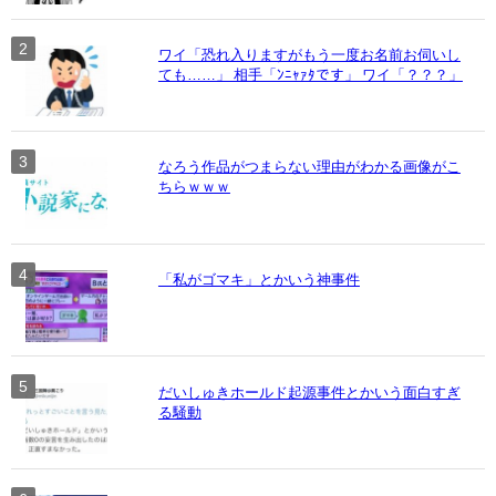
ワイ「恐れ入りますがもう一度お名前お伺いし
ても……」 相手「ﾝﾆｬｧﾀです」 ワイ「？？？」
なろう作品がつまらない理由がわかる画像がこ
ちらｗｗｗ
「私がゴマキ」とかいう神事件
だいしゅきホールド起源事件とかいう面白すぎ
る騒動