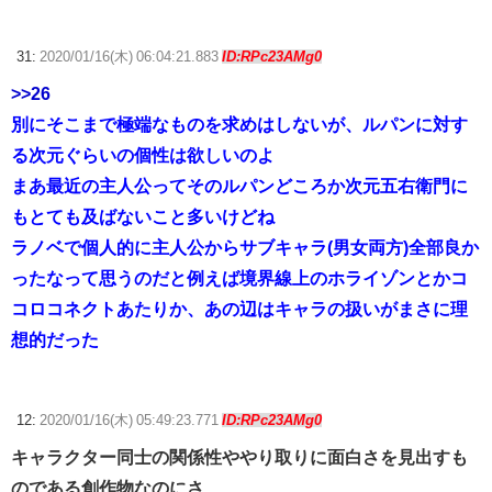
31:
2020/01/16(木) 06:04:21.883
ID:RPc23AMg0
>>26
別にそこまで極端なものを求めはしないが、ルパンに対す
る次元ぐらいの個性は欲しいのよ
まあ最近の主人公ってそのルパンどころか次元五右衛門に
もとても及ばないこと多いけどね
ラノベで個人的に主人公からサブキャラ(男女両方)全部良か
ったなって思うのだと例えば境界線上のホライゾンとかコ
コロコネクトあたりか、あの辺はキャラの扱いがまさに理
想的だった
12:
2020/01/16(木) 05:49:23.771
ID:RPc23AMg0
キャラクター同士の関係性ややり取りに面白さを見出すも
のである創作物なのにさ