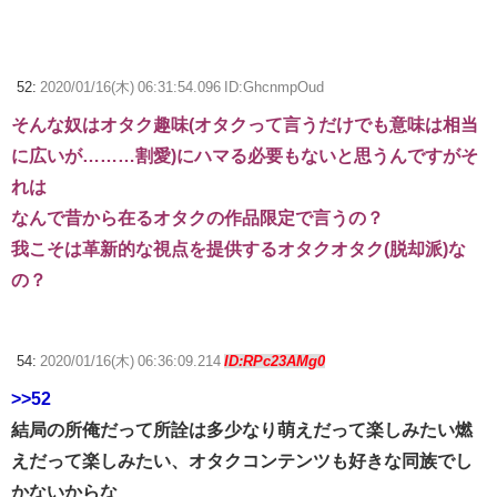
52:
2020/01/16(木) 06:31:54.096 ID:GhcnmpOud
そんな奴はオタク趣味(オタクって言うだけでも意味は相当
に広いが………割愛)にハマる必要もないと思うんですがそ
れは
なんで昔から在るオタクの作品限定で言うの？
我こそは革新的な視点を提供するオタクオタク(脱却派)な
の？
54:
2020/01/16(木) 06:36:09.214
ID:RPc23AMg0
>>52
結局の所俺だって所詮は多少なり萌えだって楽しみたい燃
えだって楽しみたい、オタクコンテンツも好きな同族でし
かないからな