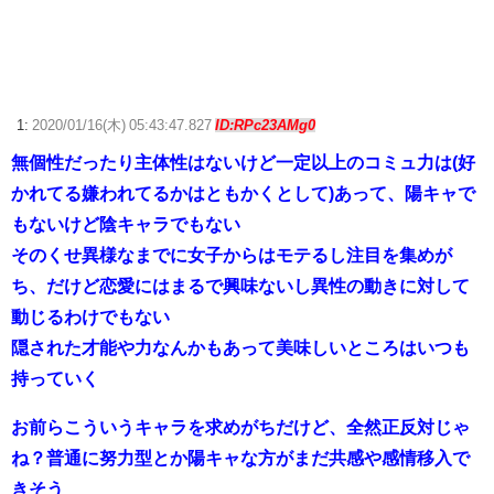
【ドラゴンボール】カカロット、唐突に独身煽りを初めてしまう…
こども部屋おじさんの日常、もうめちゃくちゃｗｗｗ
1:
2020/01/16(木) 05:43:47.827
ID:RPc23AMg0
【beatmania IIDX】(26/08/06)「Sparkle Fruit Lab.｣に最終ルームが追
加！ 追加楽曲に「サタデーナイト⭐︎ギャロップ」「じぇりー じゅえる ジ
無個性だったり主体性はないけど一定以上のコミュ力は(好
ャングル」「Iridescent Memories」が登場！！
かれてる嫌われてるかはともかくとして)あって、陽キャで
もないけど陰キャラでもない
【ウマ娘】ディザイアの謎ポーズ、完全にアレと一致ｗｗｗ
そのくせ異様なまでに女子からはモテるし注目を集めが
【競馬】G1・2勝 アスコリピチェーノが引退 繁殖入りへ
ち、だけど恋愛にはまるで興味ないし異性の動きに対して
Powered by livedoor 相互RSS
動じるわけでもない
隠された才能や力なんかもあって美味しいところはいつも
持っていく
お前らこういうキャラを求めがちだけど、全然正反対じゃ
ね？普通に努力型とか陽キャな方がまだ共感や感情移入で
きそう