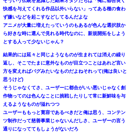
そういう伝統を意識した結果オタクたちは「俺に都合良く
快感を与えてくれる作品以外いらない」ってある種の食わ
ず嫌いなどを起こすなどしてるんだよな
アニメが大量に増えたっていうのもあるが色んな選択肢か
ら好きな時に選んで見れる時代なのに、新規開拓をしよう
とする人って少ないじゃん？
結果的には延々と同じようなものが生まれては消えの繰り
返し、そこでたまに意外なものが目立つことはあれど言い
方を変えればバグみたいなものだよねそれって(俺は良いと
思うけど)
そうじゃなくてさ、ユーザーに都合がいい悪いじゃなく創
作物ってのは色んなことに挑戦したりして常に新鮮味を与
えるようなものが溢れつつ
ユーザーももっと寛容であるべきだと俺は思う、コンテン
ツ制作だって慈善事業じゃないんだしさ、ユーザーの言う
通りになっててもしょうがないだろ