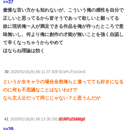
>>37
傲慢な言い方かも知れないが、こういう俺の感性を自分で
正しいと思ってるから皆そうであって欲しいと願ってる
故に現状俺一人が満足できる作品を俺が作ったところで意
味無いし、何より俺に創作の才能が無いことを強く自認し
て辛くなっちゃうからやめて
ほならね理論は効く
39:
2020/01/16(木) 06:11:37.928 ID:kPuTOsUm0
というか女キャラの場合全然俺らと違ってても好きになる
のに何も不思議なことはないわけで
なら主人公だって同じじゃない？と思うんだが
41:
2020/01/16(木) 06:13:30.291
ID:RPc23AMg0
>>39