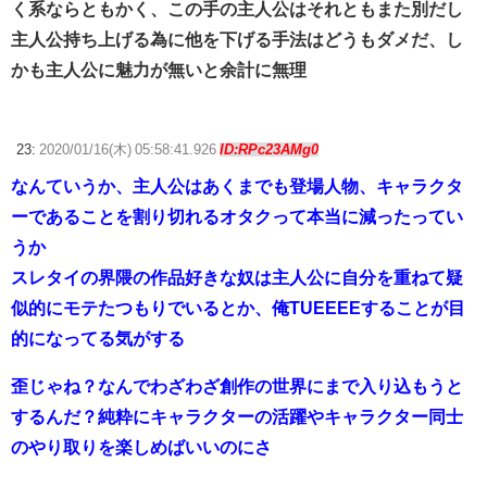
く系ならともかく、この手の主人公はそれともまた別だし
主人公持ち上げる為に他を下げる手法はどうもダメだ、し
かも主人公に魅力が無いと余計に無理
23:
2020/01/16(木) 05:58:41.926
ID:RPc23AMg0
なんていうか、主人公はあくまでも登場人物、キャラクタ
ーであることを割り切れるオタクって本当に減ったってい
うか
スレタイの界隈の作品好きな奴は主人公に自分を重ねて疑
似的にモテたつもりでいるとか、俺TUEEEEすることが目
的になってる気がする
歪じゃね？なんでわざわざ創作の世界にまで入り込もうと
するんだ？純粋にキャラクターの活躍やキャラクター同士
のやり取りを楽しめばいいのにさ