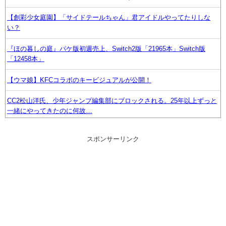
【創彩少女庭園】「サイドテールちゃん」君アイドルやってたりしな
い？
『ほの暮しの庭』パケ版初週売上、Switch2版「21965本」Switch版
「12458本」
【ウマ娘】KFCコラボのキービジュアルが公開！
CC2松山洋氏、少年ジャンプ編集部にブロックされる。25年以上ずっと
一緒にやってきたのに何故…
最近冷たい空調服ってやつが出てるらしくめっちゃ欲しい
スポンサーリンク
【ウマ娘】バッドイベントの中でもサボり癖だけは許さん
【スパロボ】インパクトやアルファ外伝くらいのバランス求む！！
→ インパクトも最終的にはコアブースターで雑魚は一撃で倒せてたけ
どね
【財務省】エース級の財務官僚・一松旬氏が“異例転出”へ！？官邸幹部
「協力的でなかったから」