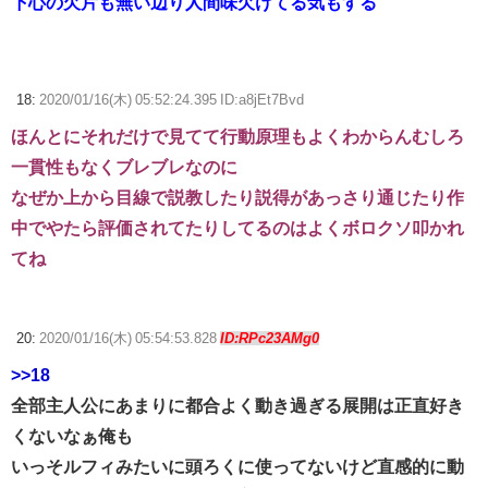
下心の欠片も無い辺り人間味欠けてる気もする
18:
2020/01/16(木) 05:52:24.395 ID:a8jEt7Bvd
ほんとにそれだけで見てて行動原理もよくわからんむしろ
一貫性もなくブレブレなのに
なぜか上から目線で説教したり説得があっさり通じたり作
中でやたら評価されてたりしてるのはよくボロクソ叩かれ
てね
20:
2020/01/16(木) 05:54:53.828
ID:RPc23AMg0
>>18
全部主人公にあまりに都合よく動き過ぎる展開は正直好き
くないなぁ俺も
いっそルフィみたいに頭ろくに使ってないけど直感的に動