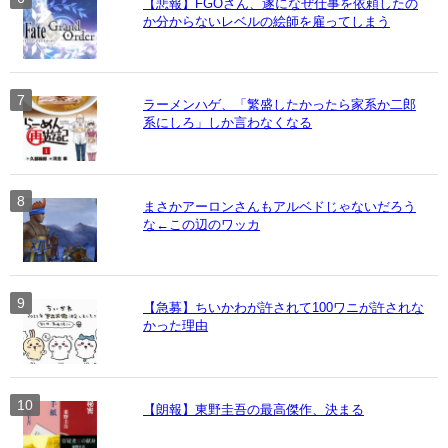
【悲報】FGOさん、遂になぜ仕事を依頼したの
か分からないレベルの絵師を雇ってしまう
ラーメンハゲ、「繁盛したかったら家系か二郎
系にしろ」しか言わなくなる
まさかアーロンさんもアルベドじゃないだろう
な←この辺のワッカ
【急募】ちいかわが許されて100ワニが許されな
かった理由
【朗報】東野圭吾の最高傑作、決まる