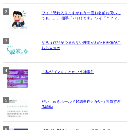
ワイ「恐れ入りますがもう一度お名前お伺いし
ても……」 相手「ﾝﾆｬｧﾀです」 ワイ「？？？」
なろう作品がつまらない理由がわかる画像がこ
ちらｗｗｗ
「私がゴマキ」とかいう神事件
だいしゅきホールド起源事件とかいう面白すぎ
る騒動