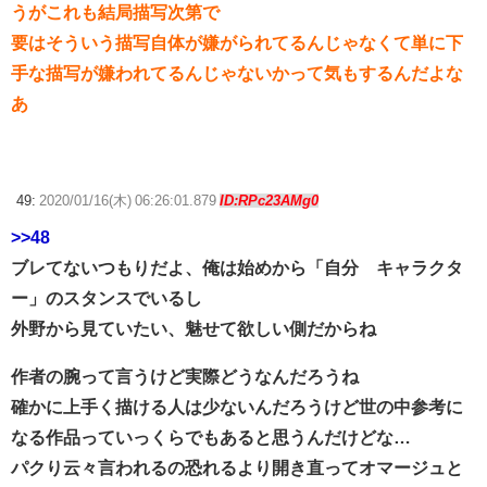
うがこれも結局描写次第で
要はそういう描写自体が嫌がられてるんじゃなくて単に下
手な描写が嫌われてるんじゃないかって気もするんだよな
あ
49:
2020/01/16(木) 06:26:01.879
ID:RPc23AMg0
>>48
ブレてないつもりだよ、俺は始めから「自分≠キャラクタ
ー」のスタンスでいるし
外野から見ていたい、魅せて欲しい側だからね
作者の腕って言うけど実際どうなんだろうね
確かに上手く描ける人は少ないんだろうけど世の中参考に
なる作品っていっくらでもあると思うんだけどな…
パクり云々言われるの恐れるより開き直ってオマージュと