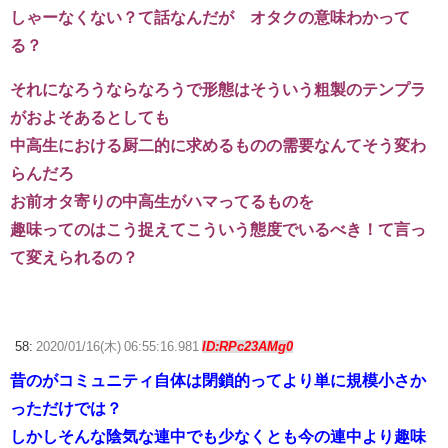
しゃーなくない？て話なんだが オタクの意味わかって
る？
それになろうならなろうで形態はそういう粗製のテンプラ
がおよそあるとしても
中高生における厨二的に求めるものの需要なんてそう変わ
らんだろ
お前オタ寄りの中高生がハマってるものを
趣味ってのはこう捉えてこういう態度でいるべき！て言っ
て変えられるの？
58:
2020/01/16(木) 06:55:16.981
ID:RPc23AMg0
昔のがコミュニティ自体は閉鎖的ってより単に規模小さか
っただけでは？
しかしそんな陰気な連中でも少なくとも今の連中より趣味