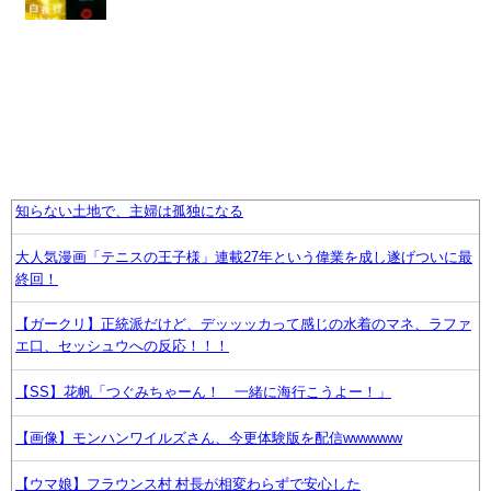
知らない土地で、主婦は孤独になる
大人気漫画「テニスの王子様」連載27年という偉業を成し遂げついに最
終回！
【ガークリ】正統派だけど、デッッッカって感じの水着のマネ、ラファ
エ口、セッシュウへの反応！！！
【SS】花帆「つぐみちゃーん！ 一緒に海行こうよー！」
【画像】モンハンワイルズさん、今更体験版を配信wwwwww
【ウマ娘】フラウンス村 村長が相変わらずで安心した