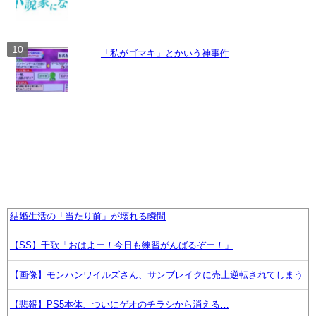
「私がゴマキ」とかいう神事件
結婚生活の「当たり前」が壊れる瞬間
【SS】千歌「おはよー！今日も練習がんばるぞー！」
【画像】モンハンワイルズさん、サンブレイクに売上逆転されてしまう
【悲報】PS5本体、ついにゲオのチラシから消える…