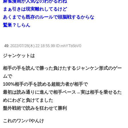
麻雀漫画が人気なのわかるわね
まぁ引きは現実離れしてるけど
あくまでも既存のルールで頭脳戦するからな
鷲巣？しらん
49:
2022/07/28(木) 22:18:55.99 ID:mhYTb5bV0
ジャンケットは
相手の手を読んで勝った負けたするジャンケン形式のゲー
ムで
100%相手の手を読める超能力者が相手で
最初は読み通りに進んで相手ペース→実は相手を乗せるた
めにわざと負けてました
盤外戦術で読みを狂わせて勝利
これのワンパやんけ