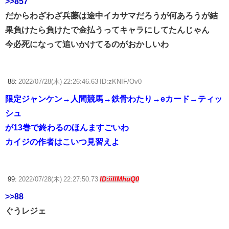
>>857
だからわざわざ兵藤は途中イカサマだろうが何あろうが結
果負けたら負けたで金払うってキャラにしてたんじゃん
今必死になって追いかけてるのがおかしいわ
88:
2022/07/28(木) 22:26:46.63 ID:zKNIF/Ov0
限定ジャンケン→人間競馬→鉄骨わたり→eカード→ティッ
シュ
が13巻で終わるのほんますごいわ
カイジの作者はこいつ見習えよ
99:
2022/07/28(木) 22:27:50.73
ID:iiIlMhuQ0
>>88
ぐうレジェ