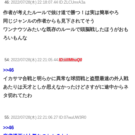
46:
2022/07/28(木) 22:18:07.44 ID:ZLCUmrA3a
作者が考えたルールで抜け道で勝つ！は実は簡単やろ
同じジャンルの作者からも見下されてそう
ワンナウツみたいな既存のルールで頭脳戦したほうがおも
ろいもんな
54:
2022/07/28(木) 22:21:05.44
ID:iiIlMhuQ0
>>46
イカサマ合戦と明らかに異常な球団戦と盗塁最速の外人戦
あたりは天才としか思えなかったけどさすがに途中からネ
タ切れてたわ
55:
2022/07/28(木) 22:21:06.27 ID:07wuUW3R0
>>46