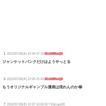
三大ゲームボーイアドバンスの名作「FE烈火の剣」「ロックマンエグゼ
3」
【顔に異変】「明らかに違う」ドランクドラゴン塚地の姿がやばい ※
私の本音
【画像】謎のおっさん、女性声優に囲まれてデレデレになる
秘密法人デスメイカー、ソシャゲへの思想が強い最新話が公開
【FF14】☆24フル装備高揚侍さん、クレセントアイル北征編CEをたっ
1:
2022/07/28(木) 22:04:47.14
ID:iiIlMhuQ0
た20秒で討伐してしまう【動画】
ジャンケットバンクだけはようやっとる
【ウマ娘】ディザイアの謎ポーズ、完全にアレと一致ｗｗｗ
【競馬】G1・2勝 アスコリピチェーノが引退 繁殖入りへ
3:
2022/07/28(木) 22:05:25.83
ID:iiIlMhuQ0
Powered by livedoor 相互RSS
もうオリジナルギャンブル漫画は現れんのか😭
7:
2022/07/28(木) 22:07:14.60 ID:Y10yLgwD0