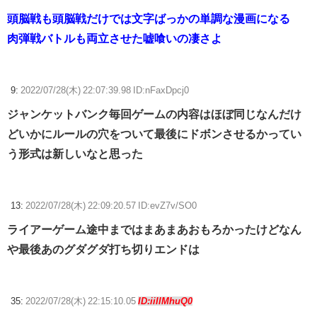
頭脳戦も頭脳戦だけでは文字ばっかの単調な漫画になる
肉弾戦バトルも両立させた嘘喰いの凄さよ
9:
2022/07/28(木) 22:07:39.98 ID:nFaxDpcj0
ジャンケットバンク毎回ゲームの内容はほぼ同じなんだけ
どいかにルールの穴をついて最後にドボンさせるかってい
う形式は新しいなと思った
13:
2022/07/28(木) 22:09:20.57 ID:evZ7v/SO0
ライアーゲーム途中まではまあまあおもろかったけどなん
や最後あのグダグダ打ち切りエンドは
35:
2022/07/28(木) 22:15:10.05
ID:iiIlMhuQ0