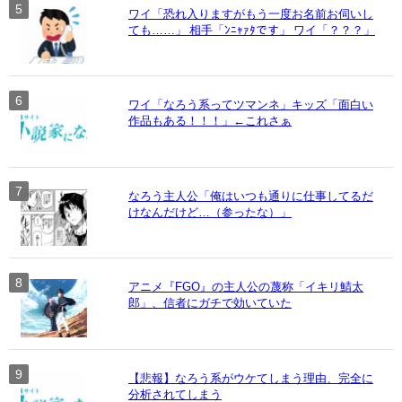
ワイ「恐れ入りますがもう一度お名前お伺いし
ても……」 相手「ﾝﾆｬｧﾀです」 ワイ「？？？」
ワイ「なろう系ってツマンネ」キッズ「面白い
作品もある！！！」←これさぁ
なろう主人公「俺はいつも通りに仕事してるだ
けなんだけど…（参ったな）」
アニメ『FGO』の主人公の蔑称「イキリ鯖太
郎」、信者にガチで効いていた
【悲報】なろう系がウケてしまう理由、完全に
分析されてしまう