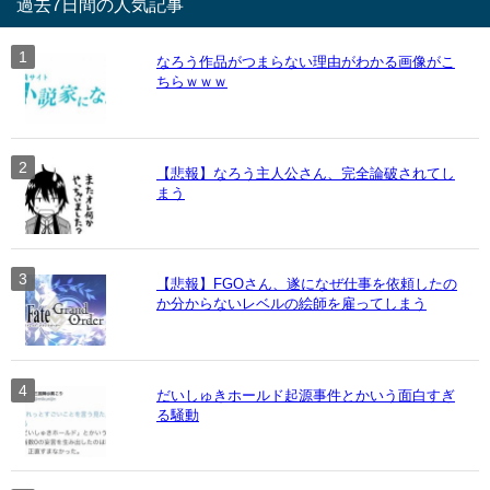
過去7日間の人気記事
なろう作品がつまらない理由がわかる画像がこ
ちらｗｗｗ
【悲報】なろう主人公さん、完全論破されてし
まう
【悲報】FGOさん、遂になぜ仕事を依頼したの
か分からないレベルの絵師を雇ってしまう
だいしゅきホールド起源事件とかいう面白すぎ
る騒動