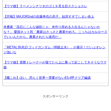
【ウマ娘】ラーメンシナリオのゴミを見る目スクショスレ
【悲報】MAJOR2ndの佐藤寿也の息子、姑息すぎてしまい炎上
米農家「流石にこんな値段じゃ、米作り辞める人出るんじゃないか
な？」 愛国ネット民「農家はさっさと農業やめろ。こっちはカルローズ
でいいんだから。農業されたら迷惑だ…
「METAL BUILD ゴッドガンダム（明鏡止水）」が展示！だいぶオレン
ジ強いな
【ウマ娘】実際トレーナーが寝てたら上に乗って起こしてきそうなウマ
娘
【艦これ】ほい、恐らく世界一需要がないE5-4甲クリア編成
【悲報】PS Vitaさん、高騰して3万越えになる
スポンサーリンク
【FF14】IDのまとめ進行、DPSの理解不足が問題に？「4人全員で成り
立たせるもの」