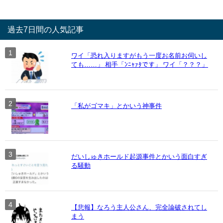
過去7日間の人気記事
ワイ「恐れ入りますがもう一度お名前お伺いし
ても……」 相手「ﾝﾆｬｧﾀです」 ワイ「？？？」
「私がゴマキ」とかいう神事件
だいしゅきホールド起源事件とかいう面白すぎ
る騒動
【悲報】なろう主人公さん、完全論破されてし
まう