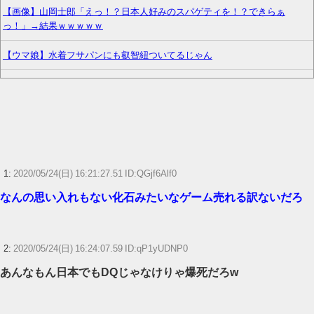
【画像】山岡士郎「えっ！？日本人好みのスパゲティを！？できらぁ
っ！」→結果ｗｗｗｗｗ
【ウマ娘】水着フサパンにも叡智紐ついてるじゃん
無職転生のアニメ日常回しか無くてストーリー進まなくね
【ラブライブ！】ラブライブシリーズカスタムグッズ決定
【悲報】ピカチュウが大量に半額
【原神】星拡散PTはどんなキャラになりそう？
1:
2020/05/24(日) 16:21:27.51 ID:QGjf6Alf0
なんの思い入れもない化石みたいなゲーム売れる訳ないだろ
【ポケモンGO】リモート交換って 大半が交換レート合わせない奴多くね？
【ウマ娘】ドイツと苫小牧どちらに住めばいいんだこれは…
2:
2020/05/24(日) 16:24:07.59 ID:qP1yUDNP0
【FF14】フォークタワー魔の塔で入手できるマウント「ダックポータ
あんなもん日本でもDQじゃなけりゃ爆死だろw
ー」、Nでも入手できるため価格が下落中。「今は2000万くらいだけどその
うち1000万くらいになりそう」