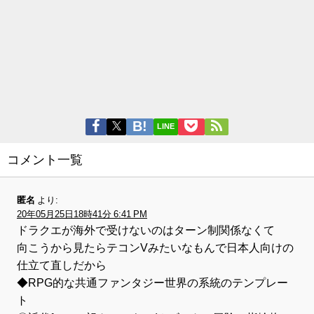
LINE
コメント一覧
匿名
より:
20年05月25日18時41分 6:41 PM
ドラクエが海外で受けないのはターン制関係なくて
向こうから見たらテコンVみたいなもんで日本人向けの
仕立て直しだから
◆RPG的な共通ファンタジー世界の系統のテンプレー
ト