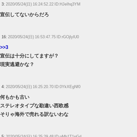
【ウマ娘】ディザイアの謎ポーズ、完全にアレと一致ｗｗｗ
3:
2020/05/24(日) 16:24:52.22 ID:HJeIhq3YM
宣伝してないからだろ
【競馬】G1・2勝 アスコリピチェーノが引退 繁殖入りへ
Powered by livedoor 相互RSS
16:
2020/05/24(日) 16:53:47.75 ID:rGOjlylU0
>>3
宣伝は十分にしてますが？
現実逃避かな？
4:
2020/05/24(日) 16:25:20.70 ID:0YkXEgNf0
何もかも古い
ステレオタイプな勘違い西欧感
そりゃ海外で売れる訳ないわな
5:
2020/05/24(日) 16:25:29.48 ID:oMh1T1pGd