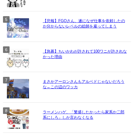
【悲報】FGOさん、遂になぜ仕事を依頼したの
か分からないレベルの絵師を雇ってしまう
【急募】ちいかわが許されて100ワニが許されな
かった理由
まさかアーロンさんもアルベドじゃないだろう
な←この辺のワッカ
ラーメンハゲ、「繁盛したかったら家系か二郎
系にしろ」しか言わなくなる