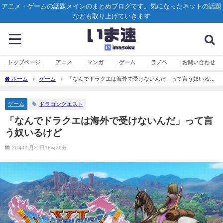
アニメ・ゲームの話題メインのまとめブログです。気になったネットの話題
なども取り上げていきます
トップページ
アニメ
マンガ
ゲーム
ラノベ
お問い合わせ
ホーム
ゲーム
「なんでドラクエは海外で受けないんだ」って言う奴いるけ
ど
ゲーム
ドラゴンクエスト
「なんでドラクエは海外で受けないんだ」って言
う奴いるけど
20年05月25日18時36分