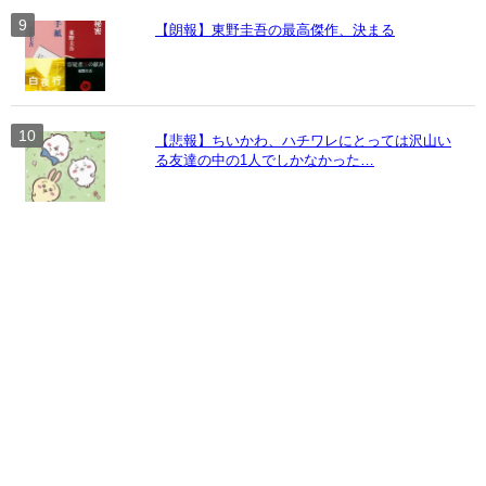
【朗報】東野圭吾の最高傑作、決まる
【悲報】ちいかわ、ハチワレにとっては沢山い
る友達の中の1人でしかなかった…