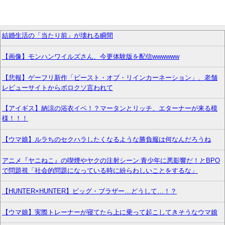
結婚生活の「当たり前」が壊れる瞬間
【画像】モンハンワイルズさん、今更体験版を配信wwwwww
【悲報】ゲーフリ新作「ビースト・オブ・リインカーネーション」、老舗
レビューサイトからボロクソ言われて
【アイギス】納涼の浴衣イベ！？マータンとリッチ、エターナーが来る模
様！！！
【ウマ娘】ルラちのセクハラしたくなるような勝負服は何なんだろうね
アニメ『ヤニねこ』の喫煙やヤクの注射シーン 青少年に悪影響だ！とBPO
で問題視「社会的問題になっている時に紛らわしいことをするな」
【HUNTER×HUNTER】ビッグ・ブラザー…どうして…！？
【ウマ娘】実際トレーナーが寝てたら上に乗って起こしてきそうなウマ娘