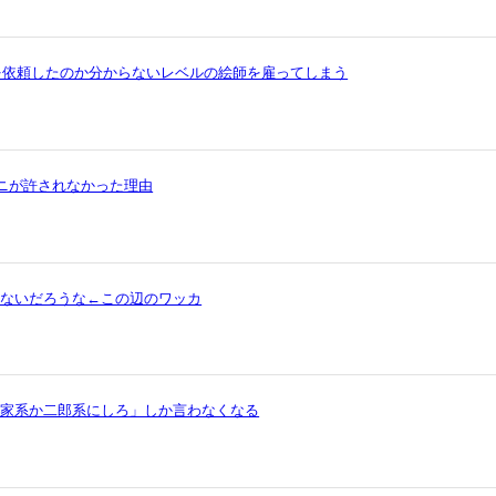
を依頼したのか分からないレベルの絵師を雇ってしまう
ワニが許されなかった理由
ゃないだろうな←この辺のワッカ
ら家系か二郎系にしろ」しか言わなくなる