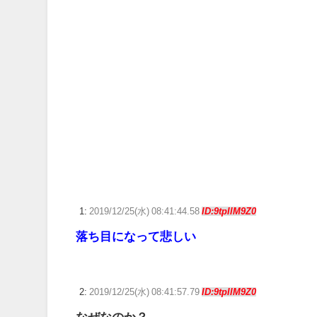
【ウマ娘】ドイツと苫小牧どちらに住めばいいんだこれ
【悲報】ワイ「イケボなんかなぁ…(録音)」 スマホ『イケ
【艦これ】みぃむちゃんｶﾜｲｲﾈｴ・・・
【ウマ娘】ディザイアの謎ポーズ、完全にアレと一致ｗ
【競馬】G1・2勝 アスコリピチェーノが引退 繁殖入り
Powered by livedoor 相互RSS
1:
2019/12/25(水) 08:41:44.58
ID:9tpIlM9Z0
落ち目になって悲しい
2:
2019/12/25(水) 08:41:57.79
ID:9tpIlM9Z0
なぜなのか？