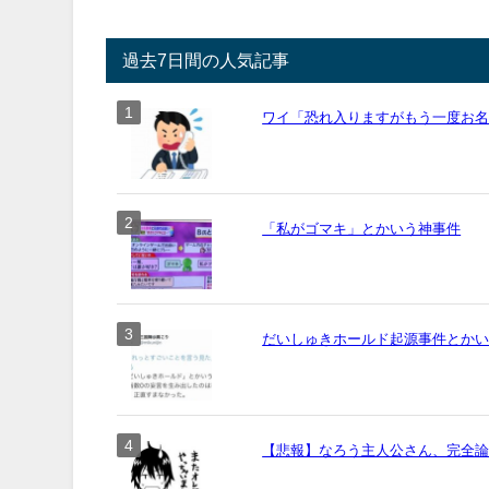
過去7日間の人気記事
ワイ「恐れ入りますがもう一度お名前
「私がゴマキ」とかいう神事件
だいしゅきホールド起源事件とか
【悲報】なろう主人公さん、完全