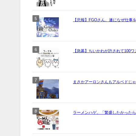
【悲報】FGOさん、遂になぜ仕事
【急募】ちいかわが許されて100
まさかアーロンさんもアルベドじ
ラーメンハゲ、「繁盛したかった