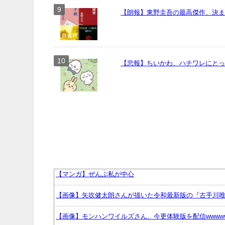
【朗報】東野圭吾の最高傑作、決
【悲報】ちいかわ、ハチワレにとっ
【マンガ】ぜんぶ私が中心
【画像】矢吹健太朗さんが描いた令和最新版の『古手川
【画像】モンハンワイルズさん、今更体験版を配信wwww