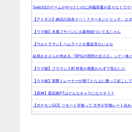
Switch2のゲームがやりたいのに内蔵容量が足りなくて
【アイギス】納涼の浴衣イベ！？マータンとリッチ、エ
【ウマ娘】水着フサパンにも叡智紐ついてるじゃん
【ウルトラマン】ベムラーとか最近見ないよな
結局おまえらが求める『RPGの理想の主人公』って一体
【ウマ娘】フラウンス村 村長が相変わらずで安心した
【ウマ娘】実際トレーナーが寝てたら上に乗って起こし
【原神】星拡散PTはどんなキャラになりそう？
【ポケモンGO】リモート交換って 大半が交換レート合
ポケモンがパルワールドよりショボいとか言う奴いるけ
【悲報】まどマギ映画、来月公開なのに話題にならないw