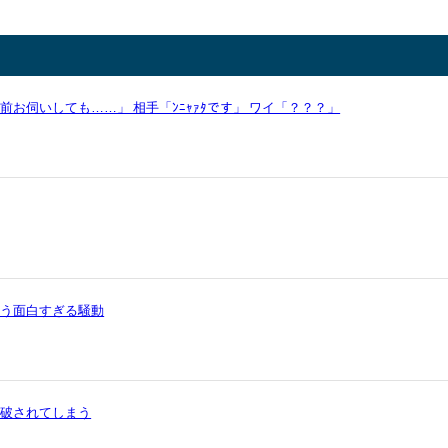
お伺いしても……」 相手「ﾝﾆｬｧﾀです」 ワイ「？？？」
いう面白すぎる騒動
論破されてしまう