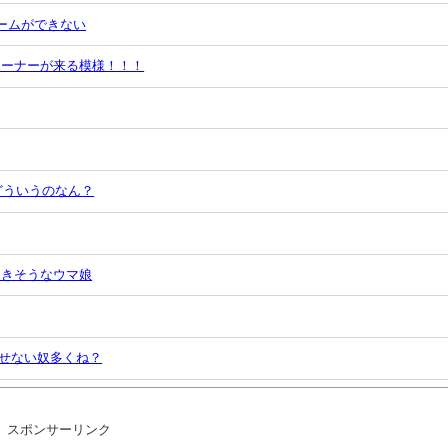
ゲームができない
ターナーが来る模様！！！
どういうのなん？
てきそうなウマ娘
わせない奴多くね？
ど、ポケモンが何匹いるか分かってる？
スポンサーリンク
ww