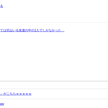
まる
ては沢山いる友達の中の1人でしかなかった…
唯』がこちらｗｗｗｗｗ
ww