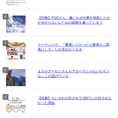
【悲報】FGOさん、遂になぜ仕事を依頼したの
か分からないレベルの絵師を雇ってしまう
ラーメンハゲ、「繁盛したかったら家系か二郎
系にしろ」しか言わなくなる
まさかアーロンさんもアルベドじゃないだろう
な←この辺のワッカ
【急募】ちいかわが許されて100ワニが許されな
かった理由