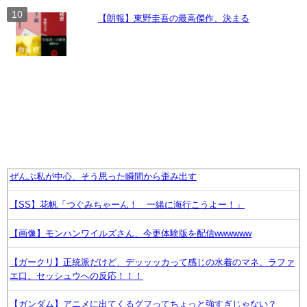
【朗報】東野圭吾の最高傑作、決まる
ぜんぶ私が中心、そう思った瞬間から歪み出す
【SS】花帆「つぐみちゃーん！ 一緒に海行こうよー！」
【画像】モンハンワイルズさん、今更体験版を配信wwwwww
【ガークリ】正統派だけど、デッッッカって感じの水着のマネ、ラファ
エ口、セッシュウへの反応！！！
【ガンダム】アニメに出てくるグフってちょっと強すぎじゃない？