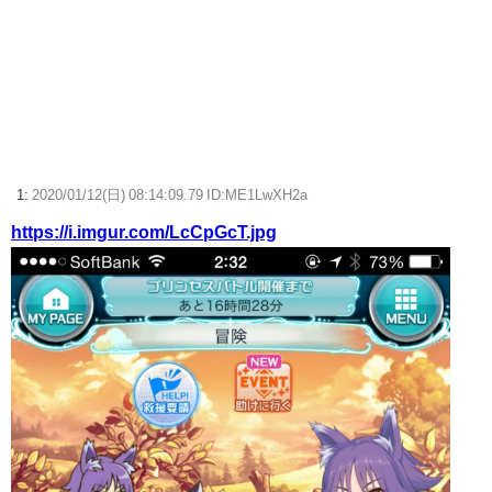
【beatmania IIDX】(26/08/06)「Sparkle Fruit Lab.｣に最終ルームが追
加！ 追加楽曲に「サタデーナイト⭐︎ギャロップ」「じぇりー じゅえる ジ
ャングル」「Iridescent Memories」が登場！！
【朗報】Switch2版『FF14』ロードが長くなる不具合の修正パッチを本
日配信
【ウマ娘】胸のデカイ合法ウマ娘とかそりゃ国関係なく人気出るわな
1:
2020/01/12(日) 08:14:09.79 ID:ME1LwXH2a
https://i.imgur.com/LcCpGcT.jpg
【ウマ娘】ディザイアの謎ポーズ、完全にアレと一致ｗｗｗ
【競馬】G1・2勝 アスコリピチェーノが引退 繁殖入りへ
Powered by livedoor 相互RSS