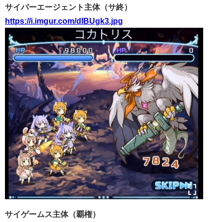
サイバーエージェント主体（サ終）
https://i.imgur.com/dIBUgk3.jpg
サイゲームス主体（覇権）