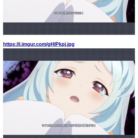
https://i.imgur.com/gHIPkpj.jpg