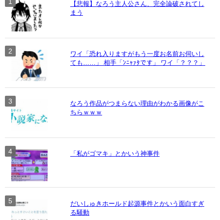
【悲報】なろう主人公さん、完全論破されてし
まう
ワイ「恐れ入りますがもう一度お名前お伺いし
ても……」 相手「ﾝﾆｬｧﾀです」 ワイ「？？？」
なろう作品がつまらない理由がわかる画像がこ
ちらｗｗｗ
「私がゴマキ」とかいう神事件
だいしゅきホールド起源事件とかいう面白すぎ
る騒動