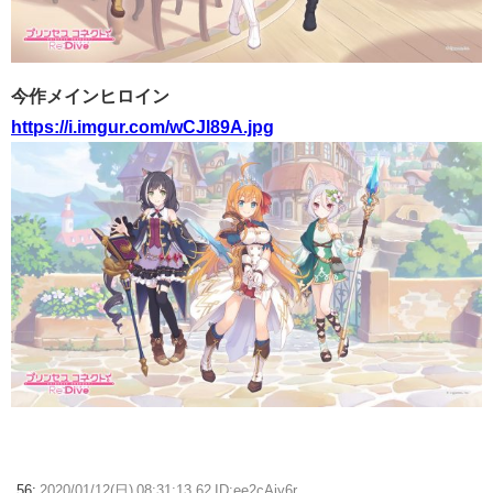
今作メインヒロイン
https://i.imgur.com/wCJl89A.jpg
56:
2020/01/12(日) 08:31:13.62 ID:ee2cAjy6r