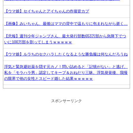
【ウマ娘】セイちゃんとアイちゃんの作接皆カプ
【画像】みいちゃん、最後はママの背中で温もりに包まれながら逝く…
【悲報】週刊少年ジャンプさん、最大発行部数653万部から急降下でつ
いに100万部を割ってしまうｗｗｗｗｗ
【ウマ娘】ルラちのセクハラしたくなるような勝負服は何なんだろうね
浮気と緊急避妊薬を隠す元カノ！問い詰めると「記憶がない」と逃げ、
私を「モラハラ男」認定してキープ＆おねだり三昧。浮気発覚後、我慢
の限界で他の女性とスピード婚した結果ｗｗｗｗｗ
『ほの暮しの庭』Switch2版 21,965本、Switch版 12,458本
スポンサーリンク
Google、AIへの投資が膨らみ史上初のマイナスキャッシュフローに陥る
こども部屋おじさんの日常、もうめちゃくちゃｗｗｗ
声優の植田佳奈さんについて知ってること