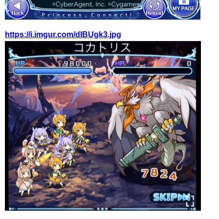
https://i.imgur.com/dIBUgk3.jpg