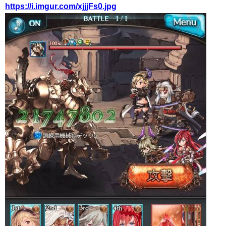
https://i.imgur.com/xjjjFs0.jpg