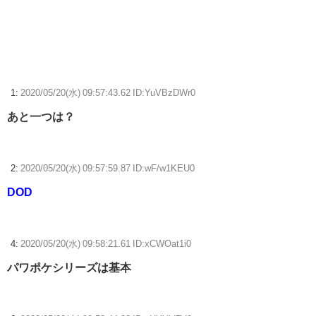
TOUGH 第2章 episode.37 大波
【Aqours】トリコリコPLEASE!!←梨子ちゃん無関係【ラブライブ！サ
ンシャイン!!】
1:
2020/05/20(水) 09:57:43.62 ID:YuVBzDWr0
俺氏、スパロボVの難易度にビビるｗｗｗｗｗｗｗｗｗｗｗ
あと一つは？
【ウマ娘】ディザイアの謎ポーズ、完全にアレと一致ｗｗｗ
【競馬】G1・2勝 アスコリピチェーノが引退 繁殖入りへ
2:
2020/05/20(水) 09:57:59.87 ID:wF/w1KEU0
Powered by livedoor 相互RSS
DOD
4:
2020/05/20(水) 09:58:21.61 ID:xCWOat1i0
パワポケシリーズは基本