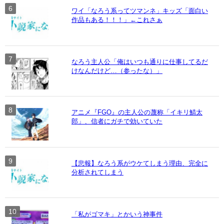
ワイ「なろう系ってツマンネ」キッズ「面白い
作品もある！！！」←これさぁ
なろう主人公「俺はいつも通りに仕事してるだ
けなんだけど…（参ったな）」
アニメ『FGO』の主人公の蔑称「イキリ鯖太
郎」、信者にガチで効いていた
【悲報】なろう系がウケてしまう理由、完全に
分析されてしまう
「私がゴマキ」とかいう神事件