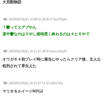
大貝獣物語
86:
2020/05/20(水) 10:09:51.00 ID:ETboZN2p0
７鬱ってエアプやん
道中鬱なのは５やし後味悪く終わるのは４と６やで
88:
2020/05/20(水) 10:11:07.48 ID:wmxo1Ap20
オウガ６４初プレイ時に適当にやったらクリア後、主人公
処刑されて草生えた
89:
2020/05/20(水) 10:11:07.51 ID:oltDzTola
マリオ＆ルイージRPG2