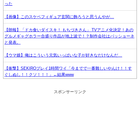
った
【画像】このスケベフィギュア玄関に飾ろうと思うんやが…
【朗報】「ドカ食いダイスキ！ もちづきさん」 TVアニメ化決定！あの
グルメギャグホラー合盛り作品が地上波で！？制作会社はパッショーネ
と発表。
【ウマ娘】俺はこういう元気いっぱいな子が好きなだけなんだ…
【衝撃】SEKIROプレイ1時間ワイ「今までで一番難しいやんけ！！す
ぐしぬし！！クソ！！！」←結果www
【画像】ワイ底辺期間工の夕食がこちらｗｗｗｗｗ
スポンサーリンク
【ウマ娘】実装から１年経っても未だにスティルの事を思い出しては辛
くなる
【艦これ】お盆明けたら新幹線乗るからどんな駅弁を食べるか今から楽
しみなのだ
【朗報】GTA6、予約注文がTake-Twoの内部予測を大幅に上回る