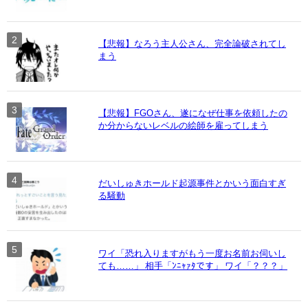
【悲報】なろう主人公さん、完全論破されてし
まう
【悲報】FGOさん、遂になぜ仕事を依頼したの
か分からないレベルの絵師を雇ってしまう
だいしゅきホールド起源事件とかいう面白すぎ
る騒動
ワイ「恐れ入りますがもう一度お名前お伺いし
ても……」 相手「ﾝﾆｬｧﾀです」 ワイ「？？？」