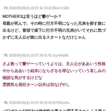
73:
2020/05/20(水) 10:07:42.33 ID:96rm7cS80
MOTHER3は言うほど鬱ゲーか？
母親が死んで、その時に行方不明になった兄弟を探す旅に
出るけど、冒頭で崖下に行方不明の兄弟がいてそれに気づ
かずに主人公が旅に出るスタートなだけじゃん
75:
2020/05/20(水) 10:07:50.01 ID:JyynnFp80
さよ教って鬱ゲーっていうよりは、主人公がああいう性格
やからああいう結末にならざるを得ないっていう哀しみの
物語な気がするけどな
雰囲気も発狂ターン以外は切なげやし
76:
2020/05/20(水) 10:07:50.30 ID:EtT041wXa