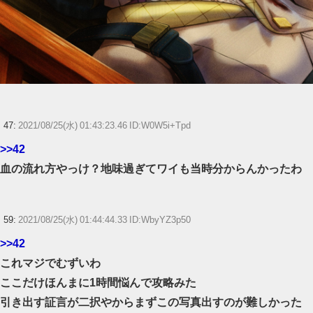
47:
2021/08/25(水) 01:43:23.46 ID:W0W5i+Tpd
>>42
血の流れ方やっけ？地味過ぎてワイも当時分からんかったわ
59:
2021/08/25(水) 01:44:44.33 ID:WbyYZ3p50
>>42
これマジでむずいわ
ここだけほんまに1時間悩んで攻略みた
引き出す証言が二択やからまずこの写真出すのが難しかった