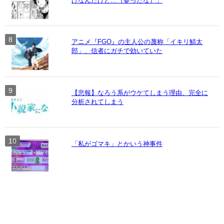
けなんだけど…（参ったな）」
アニメ『FGO』の主人公の蔑称「イキリ鯖太
郎」、信者にガチで効いていた
【悲報】なろう系がウケてしまう理由、完全に
分析されてしまう
「私がゴマキ」とかいう神事件