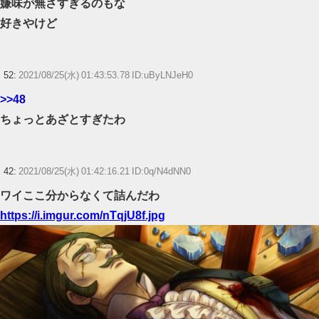
嫌味が無さすぎるのもな
好きやけど
52:
2021/08/25(水) 01:43:53.78 ID:uByLNJeH0
>>48
ちょっとあざとすぎたわ
42:
2021/08/25(水) 01:42:16.21 ID:0q/N4dNN0
ワイここ分からなくて詰んだわ
https://i.imgur.com/nTqjU8f.jpg