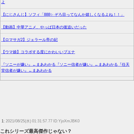
よ
【にじさんじ】ソフィ「888✨ ぞろ目ってなんか嬉しくなるよね！！」
【動画】中華アニメ、やっぱ日本の後追いだった
【ロマサガ2】ジェラール帝の妃
【ウマ娘】コラボする度にかわいいブエナ
『ソニーが嫌い』←まあわかる『ソニー信者が嫌い』←まあわかる『任天
堂信者が嫌い』←まあわかる
【画像】FFおじさんの部屋が凄すぎると話題にwww
【ウマ娘】タイシンのフィギュアからしか摂れない栄養素がある
【速報】ウマ娘声優、結婚www
【花騎士】叡智な顔つきで魔性さを持つアルテミシアへの反応！！！
1:
2021/08/25(水) 01:31:57.77 ID:YjoXmJBK0
これシリーズ最高傑作じゃない？
予定日10日過ぎて帝王切開したら、病院のおばちゃんに『楽でいいわねー