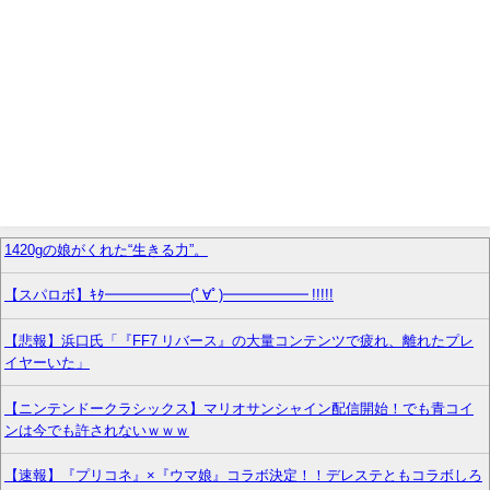
1420gの娘がくれた“生きる力”。
【スパロボ】ｷﾀ━━━━━━(ﾟ∀ﾟ)━━━━━━ !!!!!
【悲報】浜口氏「『FF7 リバース』の大量コンテンツで疲れ、離れたプレ
イヤーいた」
【ニンテンドークラシックス】マリオサンシャイン配信開始！でも青コイ
ンは今でも許されないｗｗｗ
【速報】『プリコネ』×『ウマ娘』コラボ決定！！デレステともコラボしろ