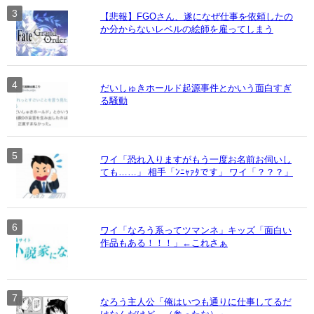
【悲報】FGOさん、遂になぜ仕事を依頼したの
か分からないレベルの絵師を雇ってしまう
だいしゅきホールド起源事件とかいう面白すぎ
る騒動
ワイ「恐れ入りますがもう一度お名前お伺いし
ても……」 相手「ﾝﾆｬｧﾀです」 ワイ「？？？」
ワイ「なろう系ってツマンネ」キッズ「面白い
作品もある！！！」←これさぁ
なろう主人公「俺はいつも通りに仕事してるだ