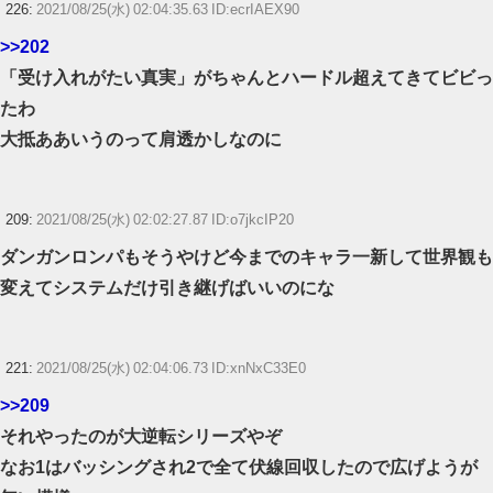
226:
2021/08/25(水) 02:04:35.63 ID:ecrIAEX90
>>202
「受け入れがたい真実」がちゃんとハードル超えてきてビビっ
たわ
大抵ああいうのって肩透かしなのに
209:
2021/08/25(水) 02:02:27.87 ID:o7jkcIP20
ダンガンロンパもそうやけど今までのキャラ一新して世界観も
変えてシステムだけ引き継げばいいのにな
221:
2021/08/25(水) 02:04:06.73 ID:xnNxC33E0
>>209
それやったのが大逆転シリーズやぞ
なお1はバッシングされ2で全て伏線回収したので広げようが