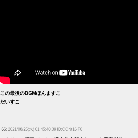
この最後のBGMほんますこ
だいすこ
66:
2021/08/25(水) 01:45:40.39 ID:OQNt16lF0