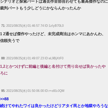
シナリオと探索パートは過去作全部合わせても最高傑作なのに
裁判パートもう少しどうにかならんかったんか
71:
2021/08/25(水) 01:46:57.74 ID:1zIyB70L0
1 2通せば傑作やったけど、未完成商法はホンマにあかんわ、
信頼失うで
88:
2021/08/25(水) 01:49:07.23 ID:eL9BjXtF0
1,2とかつけずに前編と後編と名付けて売り出せば良かったや
ろに
95:
2021/08/25(水) 01:50:06.00 ID:r+o91rJQM
>>88
続けてやれたワイは良かったけどリアタイ民とか地獄やろうな