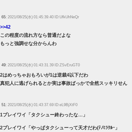
65:
2021/08/25(水) 01:45:39.40 ID:UfkUhNeQr
>>42
この程度の流れ方なら普通だよな
もっと強調せな分からんわ
49:
2021/08/25(水) 01:43:31.39 ID:ZSvEruGT0
2はめっちゃおもろいが1は逆裁4以下だわ
真犯人に逃げられるとか実は事故ばっかで全然スッキリせん
51:
2021/08/25(水) 01:43:37.69 ID:eL9BjXtF0
1プレイワイ「タクシュー終わったな…」
2プレイワイ「やっぱタクシューって天才だわ(ﾃﾉﾋﾗｸﾙｰ」