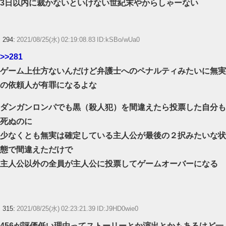
3日以内に裁かないといけない世紀末やからしゃーない
294:
2021/08/25(水) 02:19:08.83 ID:kSBo/wUa0
>>281
ゲーム上仕方ないんだけど弁護士へのペナルティみたいに無実
の依頼人が有罪になるよな
ダンガンロンパでも黒（殺人犯）を間違えたら投票した自分も
死ぬのに
少なくとも無実は確定している主人公が最後の２択みたいな状
態で間違えただけで
主人公以外の全員が主人公に投票してゲームオーバーになる
315:
2021/08/25(水) 02:23:21.39 ID:J9HD0wie0
456が評価低い理由ってストーリーとか演出とかもあるけど一