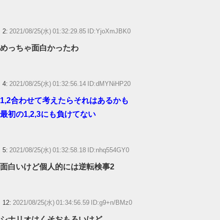
切るだけで済んで』と言われ、野良妊婦認定までされた話
今期アニメもう中盤に差し掛かってるけど
2:
2021/08/25(水) 01:32:29.85 ID:YjoXmJBK0
めっちゃ面白かったわ
【艦これ】競泳水着いんのかよ
【ウマ娘】ディザイアの謎ポーズ、完全にアレと一致ｗｗｗ
4:
2021/08/25(水) 01:32:56.14 ID:dMYNiHP20
【競馬】G1・2勝 アスコリピチェーノが引退 繁殖入りへ
1,2合わせて考えたらそれはあるかも
Powered by livedoor 相互RSS
最初の1,2,3にも負けてない
5:
2021/08/25(水) 01:32:58.18 ID:nhq554GY0
面白いけど個人的には逆転検事2
12:
2021/08/25(水) 01:34:56.59 ID:g9+n/BMz0
シナリオはくそおもろいけど