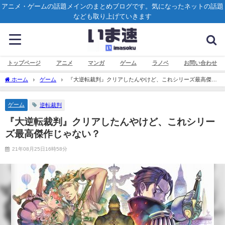
アニメ・ゲームの話題メインのまとめブログです。気になったネットの話題
なども取り上げていきます
トップページ
アニメ
マンガ
ゲーム
ラノベ
お問い合わせ
ホーム
ゲーム
『大逆転裁判』クリアしたんやけど、これシリーズ最高傑作
じゃない？
ゲーム
逆転裁判
『大逆転裁判』クリアしたんやけど、これシリー
ズ最高傑作じゃない？
21年08月25日16時58分