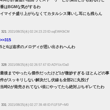
番はBGMな気がするわ
イマイチ盛り上がらなくてカタルシス薄いし耳にも残らん
321:
2021/08/25(水) 02:24:23.23 ID:oqEWH3iCM
>>315
5と6は追求のメロディが思い出されへんわ
328:
2021/08/25(水) 02:26:57.67 ID:ADYUc/Oa0
最後までやったら傑作だったけど1が微妙すぎる ほとんどの事
件がスッキリしない解決だし伏線も全部2に丸投げ
当時2が発売されてない頃にやってたら絶対ぶちギレてたわ
331:
2021/08/25(水) 02:27:39.48 ID:Fi1FSP+M0