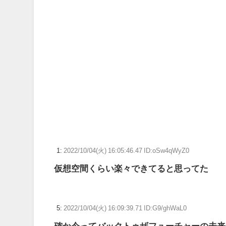
カレーの価値を1000万倍にする方法
【艦これ】E5ボスはともかく道中だけはしっかりラスダ
【ウマ娘】ライトオの水着は叡智なスリングショットじ
【ウマ娘】ディザイアの謎ポーズ、完全にアレと一致ｗ
【競馬】G1・2勝 アスコリピチェーノが引退 繁殖入り
Powered by livedoor 相互RSS
1:
2022/10/04(火) 16:05:46.47 ID:oSw4qWyZ0
仮想空間くらい楽々できてると思ってた
5:
2022/10/04(火) 16:09:39.71 ID:G9/ghWaL0
確か今ってバックトゥザフューチャーの未来