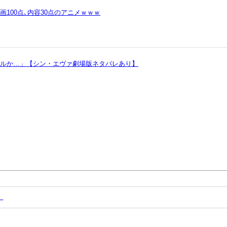
100点､内容30点のアニメｗｗｗ
ヲルか…」【シン・エヴァ劇場版ネタバレあり】
」