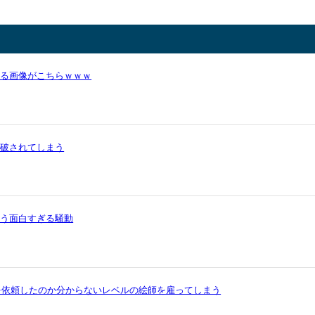
かる画像がこちらｗｗｗ
論破されてしまう
いう面白すぎる騒動
を依頼したのか分からないレベルの絵師を雇ってしまう