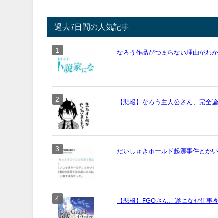
過去7日間の人気記事
なろう作品がつまらない理由がわ
【悲報】なろう主人公さん、完全
だいしゅきホールド起源事件とか
【悲報】FGOさん、遂になぜ仕事