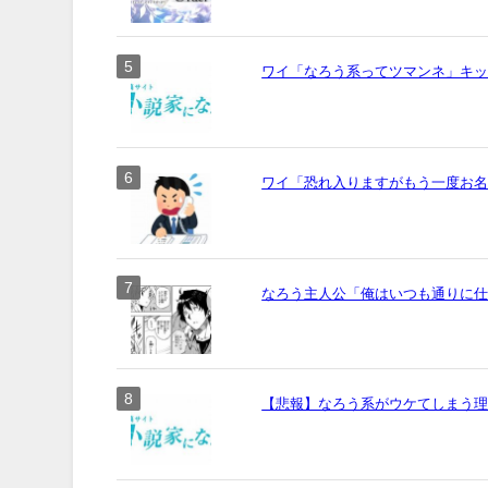
ワイ「なろう系ってツマンネ」キ
ワイ「恐れ入りますがもう一度お名前
なろう主人公「俺はいつも通りに
【悲報】なろう系がウケてしまう