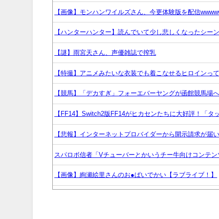
【画像】モンハンワイルズさん、今更体験版を配信wwww
【ハンターハンター】読んでいて少し悲しくなったシー
【謎】雨宮天さん、声優雑誌で搾乳
【特撮】アニメみたいな衣装でも着こなせるヒロインっ
【競馬】「デカすぎ」フォーエバーヤングが函館競馬場へ
【FF14】Switch2版FF14がヒカセンたちに大好評
【悲報】インターネットプロバイダーから開示請求が届
スパロボ信者「Vチューバーとかいうチー牛向けコンテン
【画像】絢瀬絵里さんのお●ぱいでかい【ラブライブ！】
【ウマ娘】ウマ娘とウマドッグの大きさのイメージ
【画像あり】王道不良マンガの最強キャラtier表、完成す