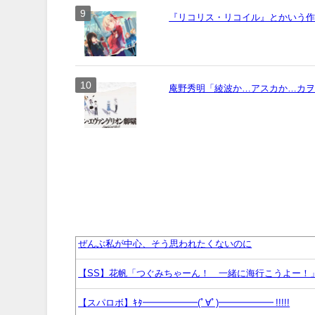
『リコリス・リコイル』とかいう作画
庵野秀明「綾波か…アスカか…カ
ぜんぶ私が中心、そう思われたくないのに
【SS】花帆「つぐみちゃーん！ 一緒に海行こうよー！
【スパロボ】ｷﾀ━━━━━━(ﾟ∀ﾟ)━━━━━━ !!!!!