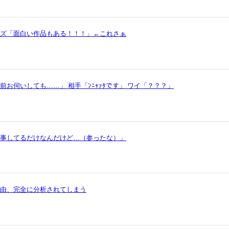
ッズ「面白い作品もある！！！」←これさぁ
お伺いしても……」 相手「ﾝﾆｬｧﾀです」 ワイ「？？？」
仕事してるだけなんだけど…（参ったな）」
理由、完全に分析されてしまう