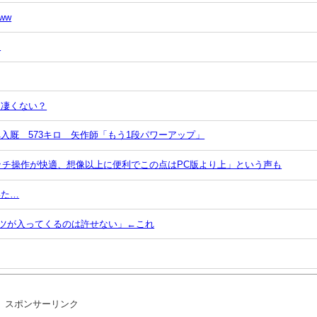
ww
ン
て凄くない？
入厩 573キロ 矢作師「もう1段パワーアップ」
！「タッチ操作が快適、想像以上に便利でこの点はPC版より上」という声も
いた…
ツが入ってくるのは許せない」←これ
スポンサーリンク
る