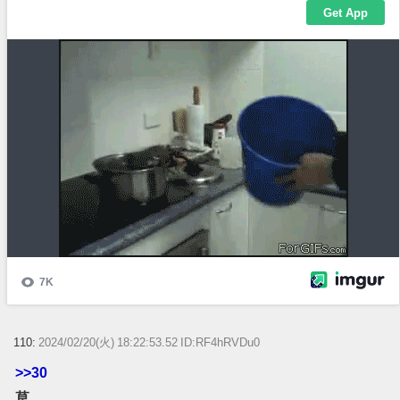
110:
2024/02/20(火) 18:22:53.52 ID:RF4hRVDu0
>>30
草