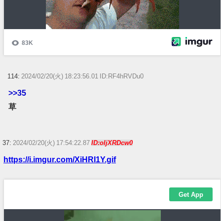
114:
2024/02/20(火) 18:23:56.01 ID:RF4hRVDu0
>>35
草
37:
2024/02/20(火) 17:54:22.87
ID:oIjXRDcw0
https://i.imgur.com/XiHRI1Y.gif