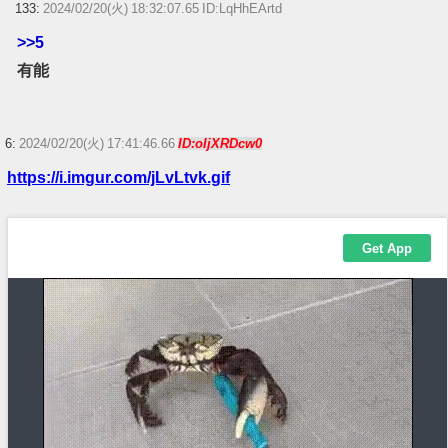
133:
2024/02/20(火) 18:32:07.65 ID:LqHhEArtd
>>5
有能
6:
2024/02/20(火) 17:41:46.66
ID:oIjXRDcw0
https://i.imgur.com/jLvLtvk.gif