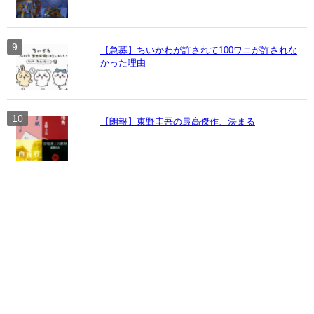
【急募】ちいかわが許されて100ワニが許されな
かった理由
【朗報】東野圭吾の最高傑作、決まる