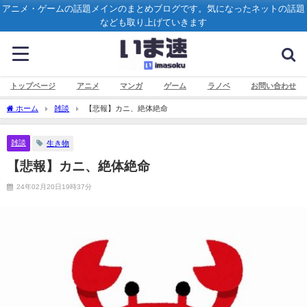
アニメ・ゲームの話題メインのまとめブログです。気になったネットの話題
なども取り上げていきます
トップページ
アニメ
マンガ
ゲーム
ラノベ
お問い合わせ
ホーム
雑談
【悲報】カニ、絶体絶命
雑談
生き物
【悲報】カニ、絶体絶命
24年02月20日19時37分