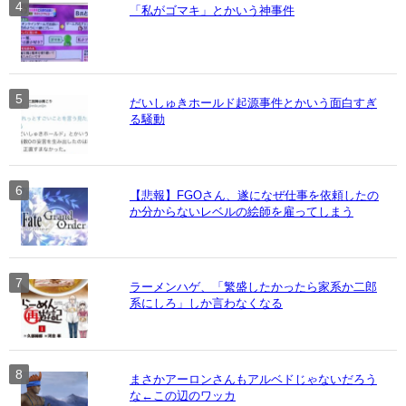
「私がゴマキ」とかいう神事件
だいしゅきホールド起源事件とかいう面白すぎ
る騒動
【悲報】FGOさん、遂になぜ仕事を依頼したの
か分からないレベルの絵師を雇ってしまう
ラーメンハゲ、「繁盛したかったら家系か二郎
系にしろ」しか言わなくなる
まさかアーロンさんもアルベドじゃないだろう
な←この辺のワッカ