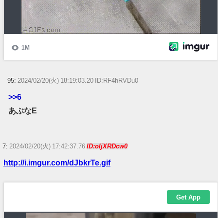
95:
2024/02/20(火) 18:19:03.20 ID:RF4hRVDu0
>>6
あぶなE
7:
2024/02/20(火) 17:42:37.76
ID:oIjXRDcw0
http://i.imgur.com/dJbkrTe.gif