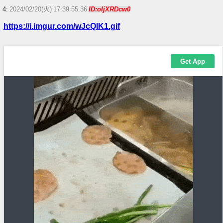
4:
2024/02/20(火) 17:39:55.36
ID:oIjXRDcw0
https://i.imgur.com/wJcQIK1.gif