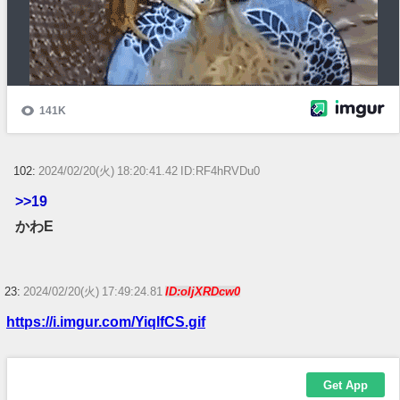
102:
2024/02/20(火) 18:20:41.42 ID:RF4hRVDu0
>>19
かわE
23:
2024/02/20(火) 17:49:24.81
ID:oIjXRDcw0
https://i.imgur.com/YiqlfCS.gif