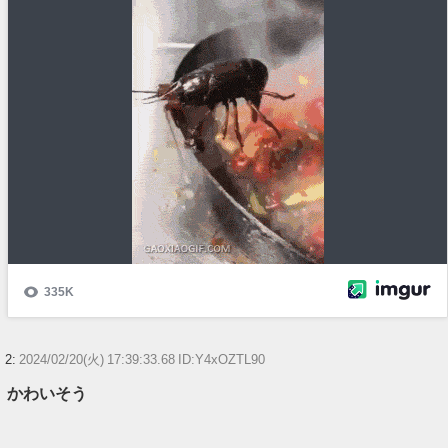
いたんだけど
【ウマ娘】ディザイアの謎ポーズ、完全にアレと一致ｗｗｗ
【競馬】G1・2勝 アスコリピチェーノが引退 繁殖入りへ
Powered by livedoor 相互RSS
2:
2024/02/20(火) 17:39:33.68 ID:Y4xOZTL90
かわいそう