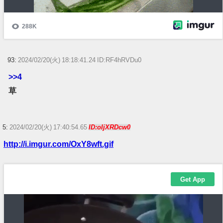
93:
2024/02/20(火) 18:18:41.24 ID:RF4hRVDu0
>>4
草
5:
2024/02/20(火) 17:40:54.65
ID:oIjXRDcw0
http://i.imgur.com/OxY8wft.gif