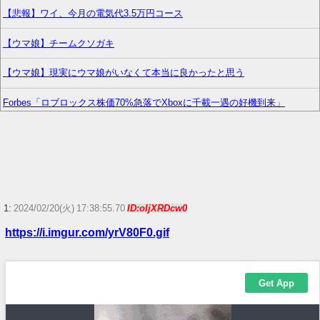
【悲報】ワイ、今月の電気代3.5万円コース
【ウマ娘】チームクソガキ
【ウマ娘】現実にウマ娘がいなくて本当に良かったと思う
Forbes「ロブロックス株価70%急落でXboxに千載一遇の好機到来」
【画像】大相撲の伯乃富士と熱海富士、反社との写真流出ｗｗｗ
【画像】『とある魔術の禁書目録』、最新刊でヒロイン戦争決着www
【ウマ娘】わたしの全力受け止めて♡ ←「またへんないきものがふえて
る…」
1:
2024/02/20(火) 17:38:55.70
ID:oIjXRDcw0
https://i.imgur.com/yrV80F0.gif
『ガンダム』について全く知らないけど、最強のやつはどんなの？
【ウマ娘】ネオユニとゼファーは作者がキャラエミュできないせいで二次
創作少ない
【艦これ】E4とE5はどっちの方が難しい？ E5甲はウイニングランって聞