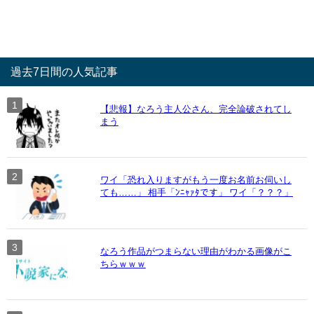
過去7日間の人気記事
【悲報】なろう主人公さん、完全論破されてし
まう
ワイ「恐れ入りますがもう一度お名前お伺いし
ても……」 相手「ﾝﾆｬｧﾀです」 ワイ「？？？」
なろう作品がつまらない理由がわかる画像がこ
ちらｗｗｗ