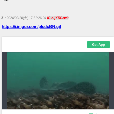
31:
2024/02/20(火) 17:52:26.04
ID:oIjXRDcw0
https://i.imgur.com/pIcdcBN.gif