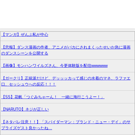
【マンガ】ぜんぶ私が中心
【悲報】ダンス漫画の作者、アニメがバカにされまくったせいか急に漫画
のダンスシーンを公開する
【画像】モンハンワイルズさん、今更体験版を配信wwwwww
【ガークリ】正統派だけど、デッッッカって感じの水着のマネ、ラファエ
口、セッシュウへの反応！！！
【SS】花帆「つぐみちゃーん！ 一緒に海行こうよー！」
【NARUTO】ネジが正しい
【ネタバレ注意！！】「スパイダーマン：ブランド・ニュー・デイ」のサ
プライズゲスト良かったね…