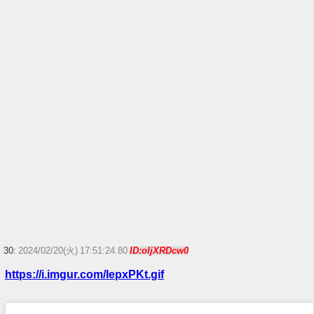
30:
2024/02/20(火) 17:51:24.80
ID:oIjXRDcw0
https://i.imgur.com/IepxPKt.gif