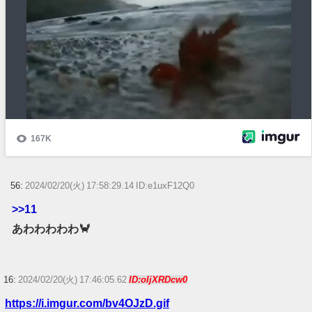
56:
2024/02/20(火) 17:58:29.14 ID:e1uxF12Q0
>>11
あわわわわわ🦀
16:
2024/02/20(火) 17:46:05.62
ID:oIjXRDcw0
https://i.imgur.com/bv4OJzD.gif