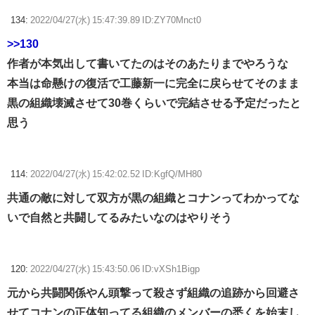
134:
2022/04/27(水) 15:47:39.89 ID:ZY70Mnct0
>>130
作者が本気出して書いてたのはそのあたりまでやろうな
本当は命懸けの復活で工藤新一に完全に戻らせてそのまま
黒の組織壊滅させて30巻くらいで完結させる予定だったと
思う
114:
2022/04/27(水) 15:42:02.52 ID:KgfQ/MH80
共通の敵に対して双方が黒の組織とコナンってわかってな
いで自然と共闘してるみたいなのはやりそう
120:
2022/04/27(水) 15:43:50.06 ID:vXSh1Bigp
元から共闘関係やん頭撃って殺さず組織の追跡から回避さ
せてコナンの正体知ってる組織のメンバーの悉くを始末し