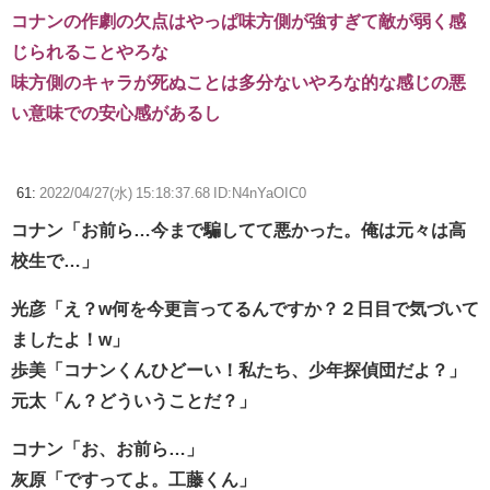
コナンの作劇の欠点はやっぱ味方側が強すぎて敵が弱く感
じられることやろな
味方側のキャラが死ぬことは多分ないやろな的な感じの悪
い意味での安心感があるし
61:
2022/04/27(水) 15:18:37.68 ID:N4nYaOIC0
コナン「お前ら…今まで騙してて悪かった。俺は元々は高
校生で…」
光彦「え？w何を今更言ってるんですか？２日目で気づいて
ましたよ！w」
歩美「コナンくんひどーい！私たち、少年探偵団だよ？」
元太「ん？どういうことだ？」
コナン「お、お前ら…」
灰原「ですってよ。工藤くん」