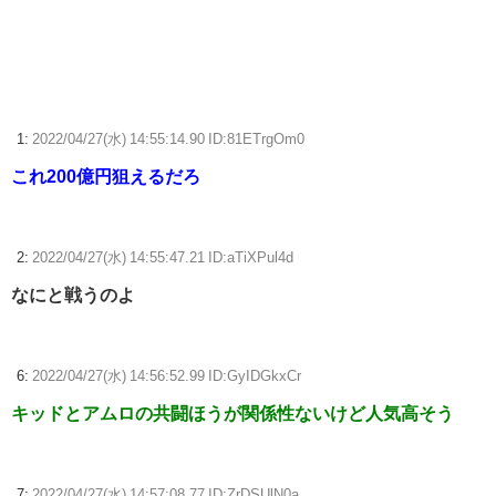
「やりますよ！」と返事だけは一丁前なのに全く動かない職場の無能、
催促しても放置→引き取ろうとすると「申し訳ないからやる」と拒否…
やる気ないなら引き受けるなよ・・・
任天堂「今期中にSwitch2ソフトを6000万本売る（現在946万本達成）」
1:
2022/04/27(水) 14:55:14.90 ID:81ETrgOm0
これ200億円狙えるだろ
【ウマ娘】ディザイアの謎ポーズ、完全にアレと一致ｗｗｗ
【競馬】G1・2勝 アスコリピチェーノが引退 繁殖入りへ
Powered by livedoor 相互RSS
2:
2022/04/27(水) 14:55:47.21 ID:aTiXPul4d
なにと戦うのよ
6:
2022/04/27(水) 14:56:52.99 ID:GyIDGkxCr
キッドとアムロの共闘ほうが関係性ないけど人気高そう
7:
2022/04/27(水) 14:57:08.77 ID:ZrDSUlN0a