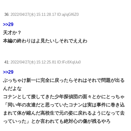
36:
2022/04/27(水) 15:11:28.17 ID:aj/qGf6Z0
>>29
天才か？
本編の終わりはよ見たいしそれでええわ
41:
2022/04/27(水) 15:12:25.81 ID:lFc8XqUu0
>>29
ぶっちゃけ新一に完全に戻ったらそれはそれで問題が出る
んだよな
コナンとして接してきた少年探偵団の面々とかにとっちゃ
「同い年の友達だと思っていたコナンは実は事件に巻き込
まれて体が縮んだ高校生で元の姿に戻れるようになって去
っていった」とか言われても絶対心の傷が残るやろ