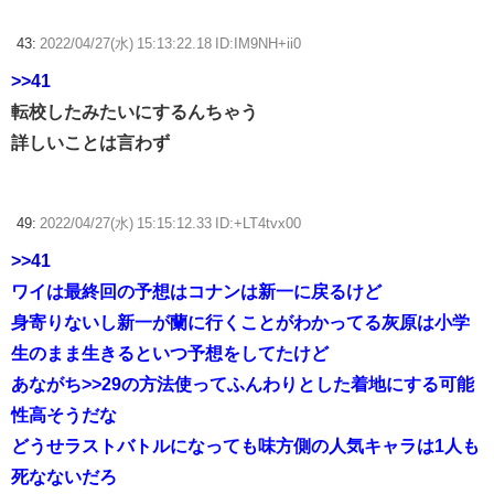
43:
2022/04/27(水) 15:13:22.18 ID:IM9NH+ii0
>>41
転校したみたいにするんちゃう
詳しいことは言わず
49:
2022/04/27(水) 15:15:12.33 ID:+LT4tvx00
>>41
ワイは最終回の予想はコナンは新一に戻るけど
身寄りないし新一が蘭に行くことがわかってる灰原は小学
生のまま生きるといつ予想をしてたけど
あながち
>>29
の方法使ってふんわりとした着地にする可能
性高そうだな
どうせラストバトルになっても味方側の人気キャラは1人も
死なないだろ