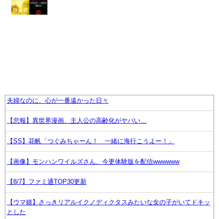
夫婦なのに、心が一番遠かった日々
【悲報】異世界漫画、主人公の高齢化がヤバい…
【SS】花帆「つぐみちゃーん！ 一緒に海行こうよー！」
【画像】モンハンワイルズさん、今更体験版を配信wwwwww
【8/7】ファミ通TOP30更新
【ウマ娘】さっきリアルイクノディクタスみたいな女の子がいてドキッ
とした