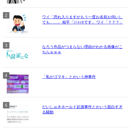
ワイ「恐れ入りますがもう一度お名前お伺いし
ても……」 相手「ﾝﾆｬｧﾀです」 ワイ「？？？」
なろう作品がつまらない理由がわかる画像がこ
ちらｗｗｗ
「私がゴマキ」とかいう神事件
だいしゅきホールド起源事件とかいう面白すぎ
る騒動