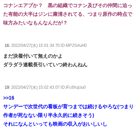
コナンエアプか？ 黒の組織でコナン及びその仲間に迫っ
た有能の大半はジンに粛清されてる、つまり原作の時点で
味方みたいなもんなんだが？
16:
2022/04/27(水) 15:01:34.70 ID:MP2SrfuH0
まだ決着付いて無えのかよ
ダラダラ連載長引いていつ終わんねん
19:
2022/04/27(水) 15:02:43.07 ID:lFc8XqUu0
>>16
サンデーで次世代の看板が育つまでは続けるやろな(つまり
作者が死なない限り半永久的に続きそう)
それになんといっても映画の収入がおいしいし