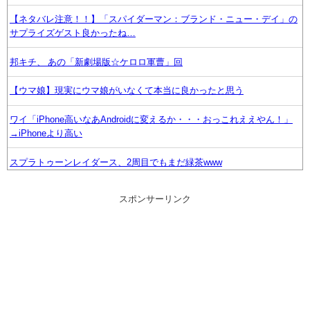
【ネタバレ注意！！】「スパイダーマン：ブランド・ニュー・デイ」の
サプライズゲスト良かったね…
邦キチ、 あの「新劇場版☆ケロロ軍曹」回
【ウマ娘】現実にウマ娘がいなくて本当に良かったと思う
ワイ「iPhone高いなあAndroidに変えるか・・・おっこれええやん！」
→iPhoneより高い
スプラトゥーンレイダース、2周目でもまだ緑茶www
太鼓の達人、ゲーム内の一部フォント変更へ 値上げの影響か
スポンサーリンク
Switch『カルドセプト ザ ファースト』1,858 本
【FF14】本日のメンテにてSwitch2版でコンテンツ内で画面暗転からの
ロード時間が高速になる最適化を実施！他、クレセントアイル北征編の
不具合が修正
【ヤニねこ】この子の末路が心配でならない