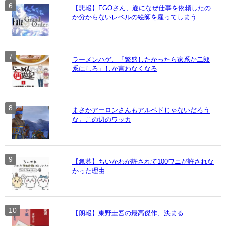
【悲報】FGOさん、遂になぜ仕事を依頼したの
か分からないレベルの絵師を雇ってしまう
ラーメンハゲ、「繁盛したかったら家系か二郎
系にしろ」しか言わなくなる
まさかアーロンさんもアルベドじゃないだろう
な←この辺のワッカ
【急募】ちいかわが許されて100ワニが許されな
かった理由
【朗報】東野圭吾の最高傑作、決まる