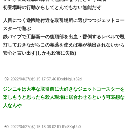
初登場時の行動からしてとんでもない無能だぞ
人目につく遊園地付近を取引場所に選びつつジェットコー
スターで遊ぶ
鉄パイプで工藤新一の後頭部を出血・昏倒するレベルで殴
打しておきながらこの毒薬を使えば毒が検出されないから
安心と言い出す(しかも殺害に失敗)
59:
2022/04/27(水) 15:17:57.46 ID:okNgUs32d
ジンニキは大事な取引前に大好きなジェットコースターを
楽しもうと思ったら殺人現場に居合わせるという可哀想な
人なんや
60:
2022/04/27(水) 15:18:06.02 ID:lFc8XqUu0