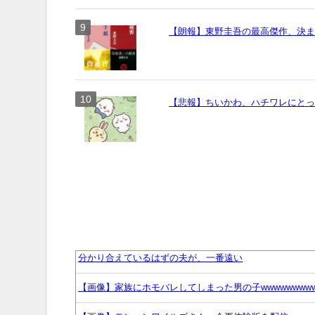
【朗報】東野圭吾の最高傑作、決
【悲報】ちいかわ、ハチワレにとっ
分かり合えているはずの夫が、一番遠い
【画像】家族にホモバレしてしまった男の子wwwwwwwww