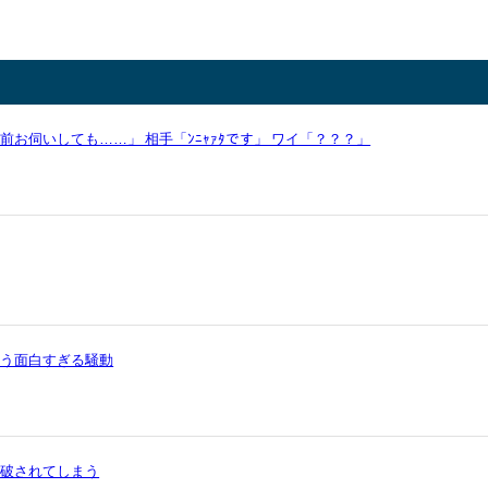
お伺いしても……」 相手「ﾝﾆｬｧﾀです」 ワイ「？？？」
いう面白すぎる騒動
論破されてしまう