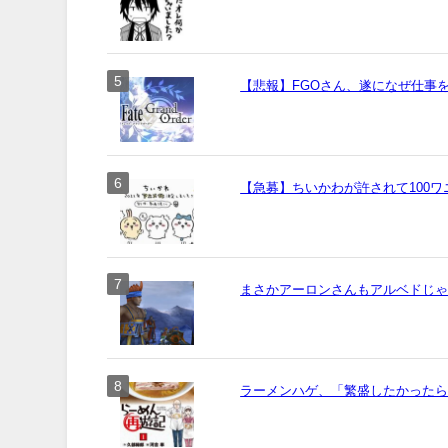
【悲報】FGOさん、遂になぜ仕事
【急募】ちいかわが許されて100
まさかアーロンさんもアルベドじ
ラーメンハゲ、「繁盛したかった