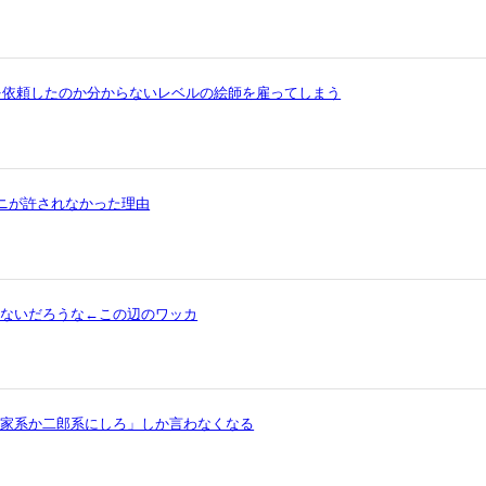
を依頼したのか分からないレベルの絵師を雇ってしまう
ワニが許されなかった理由
ゃないだろうな←この辺のワッカ
ら家系か二郎系にしろ」しか言わなくなる