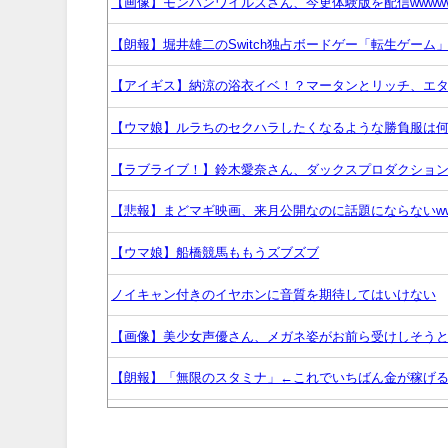
【画像】モンハンワイルズさん、今更体験版を配信wwww
【朗報】堀井雄二のSwitch独占ボードゲー「転生ゲーム」
【アイギス】納涼の浴衣イベ！？マータンとリッチ、エ
【ウマ娘】ルラちのセクハラしたくなるような勝負服は
【ラブライブ！】鈴木愛奈さん、ダックスプロダクショ
【悲報】まどマギ映画、来月公開なのに話題にならないww
【ウマ娘】船橋競馬ももうズブズブ
ノイキャン付きのイヤホンに音質を期待してはいけない
【画像】美少女声優さん、メガネ姿がお前ら受けしそうと
【朗報】「無限のスタミナ」←これでいちばん金が稼げる
【艦これ】みぃむちゃんｶﾜｲｲﾈｴ・・・