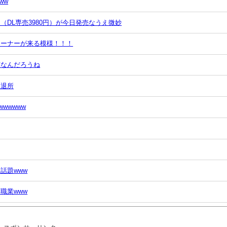
ww
（DL専売3980円）が今日発売なうえ微妙
ターナーが来る模様！！！
何なんだろうね
ン退所
wwwww
話題www
職業www