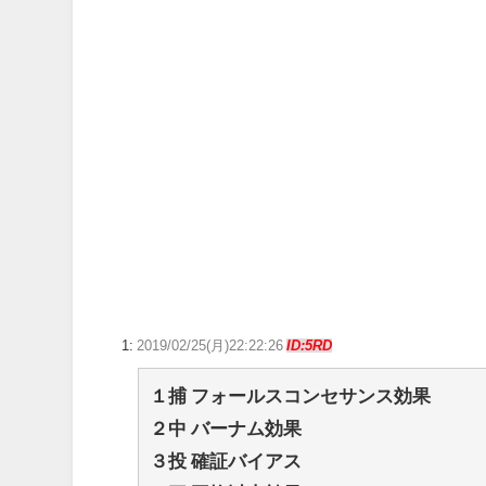
【FF14】魔の塔って蘇生されず放置されること多くない
ご近所の可愛くていい子だったAちゃんが、突然金髪・露
【ラブライブ！】【画像】恥ずかしがるメイちゃんの破壊
【FF14】紅蓮祭2026でモーグリの浮き輪がマウント化
【ウマ娘】ディザイアの謎ポーズ、完全にアレと一致ｗ
【競馬】G1・2勝 アスコリピチェーノが引退 繁殖入り
Powered by livedoor 相互RSS
1:
2019/02/25(月)22:22:26
ID:5RD
１捕 フォールスコンセサンス効果
２中 バーナム効果
３投 確証バイアス