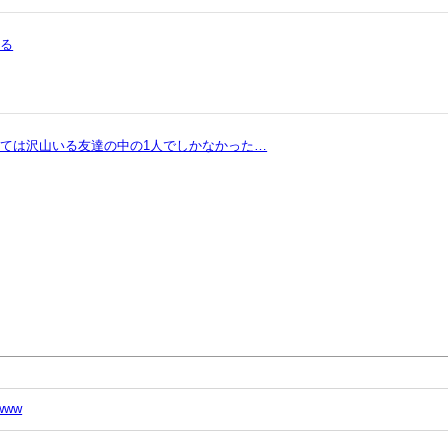
まる
ては沢山いる友達の中の1人でしかなかった…
ww