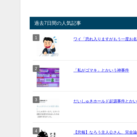
過去7日間の人気記事
ワイ「恐れ入りますがもう一度お名前
「私がゴマキ」とかいう神事件
だいしゅきホールド起源事件とか
【悲報】なろう主人公さん、完全