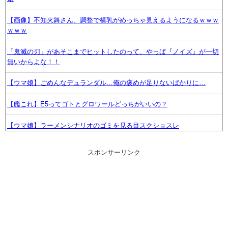
【画像】不知火舞さん、調整で横乳がめっちゃ見えるようになるｗｗｗ
ｗｗｗ
「鬼滅の刃」があそこまでヒットしたのって、やっぱ『ノイズ』が一切
無いからよな！！
【ウマ娘】ごめんなデュランダル…俺の褒めが足りないばかりに…
【艦これ】E5ってゴトとグロワールどっちがいいの？
【ウマ娘】ラーメンシナリオのゴミを見る目スクショスレ
ソニーAAA『マーベル闘魂』、2日目ですでに同接3割減
スポンサーリンク
『ほの暮しの庭』Switch2「2.2万本」 Switch「1.2万」 PS5「集計不
能😭」←？？？
【艦これ】ほい、恐らく世界一需要がないE5-4甲クリア編成
【画像】宮下愛(16歳・Gカップ)【ラブライブ！虹ヶ咲】