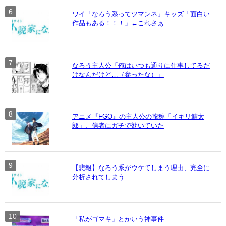
ワイ「なろう系ってツマンネ」キッズ「面白い
作品もある！！！」←これさぁ
なろう主人公「俺はいつも通りに仕事してるだ
けなんだけど…（参ったな）」
アニメ『FGO』の主人公の蔑称「イキリ鯖太
郎」、信者にガチで効いていた
【悲報】なろう系がウケてしまう理由、完全に
分析されてしまう
「私がゴマキ」とかいう神事件