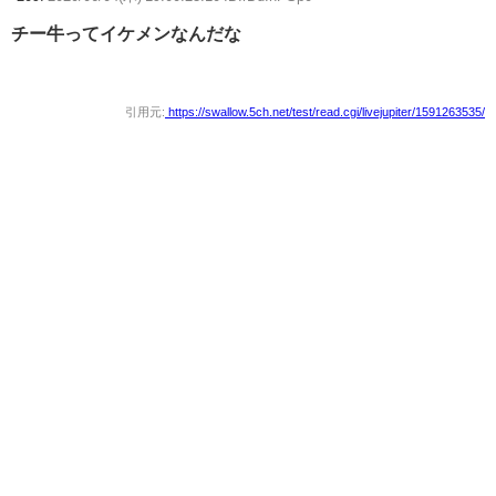
チー牛ってイケメンなんだな
引用元:
https://swallow.5ch.net/test/read.cgi/livejupiter/1591263535/