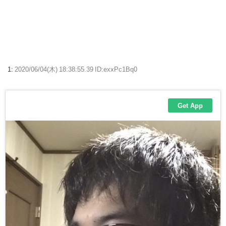
【画像】山ガールさん、山でラーメンを食べたらおじさんに怒られるｗ
ｗｗ
【顔に異変】「明らかに違う」ドランクドラゴン塚地の姿がやばい ※
私の本音
1:
2020/06/04(木) 18:38:55.39 ID:exxPc1Bq0
【ウマ娘】ディザイアの謎ポーズ、完全にアレと一致ｗｗｗ
【競馬】G1・2勝 アスコリピチェーノが引退 繁殖入りへ
Powered by livedoor 相互RSS