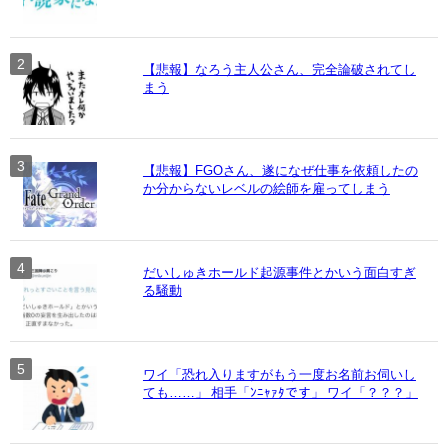
【悲報】なろう主人公さん、完全論破されてし
まう
【悲報】FGOさん、遂になぜ仕事を依頼したの
か分からないレベルの絵師を雇ってしまう
だいしゅきホールド起源事件とかいう面白すぎ
る騒動
ワイ「恐れ入りますがもう一度お名前お伺いし
ても……」 相手「ﾝﾆｬｧﾀです」 ワイ「？？？」