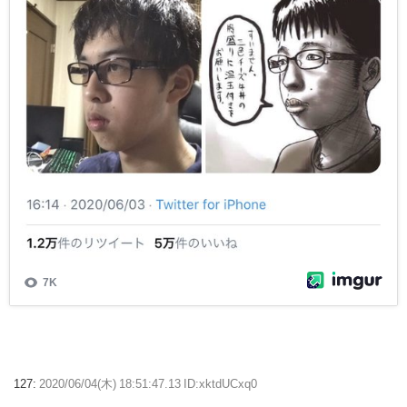
127:
2020/06/04(木) 18:51:47.13 ID:xktdUCxq0