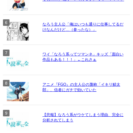
なろう主人公「俺はいつも通りに仕事してるだ
けなんだけど…（参ったな）」
ワイ「なろう系ってツマンネ」キッズ「面白い
作品もある！！！」←これさぁ
アニメ『FGO』の主人公の蔑称「イキリ鯖太
郎」、信者にガチで効いていた
【悲報】なろう系がウケてしまう理由、完全に
分析されてしまう