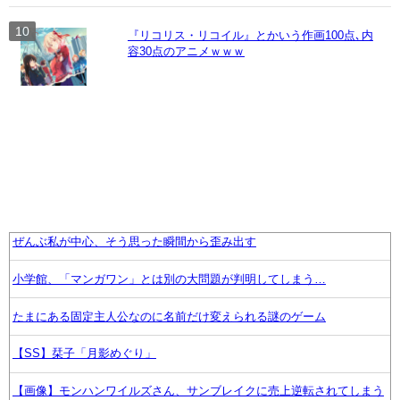
『リコリス・リコイル』とかいう作画100点､内
容30点のアニメｗｗｗ
ぜんぶ私が中心、そう思った瞬間から歪み出す
小学館、「マンガワン」とは別の大問題が判明してしまう…
たまにある固定主人公なのに名前だけ変えられる謎のゲーム
【SS】栞子「月影めぐり」
【画像】モンハンワイルズさん、サンブレイクに売上逆転されてしまう