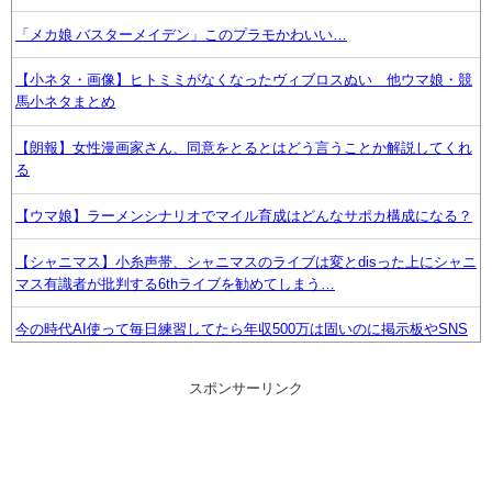
「メカ娘 バスターメイデン」このプラモかわいい…
【小ネタ・画像】ヒトミミがなくなったヴィブロスぬい 他ウマ娘・競
馬小ネタまとめ
【朗報】女性漫画家さん、同意をとるとはどう言うことか解説してくれ
る
【ウマ娘】ラーメンシナリオでマイル育成はどんなサポカ構成になる？
【シャニマス】小糸声帯、シャニマスのライブは変とdisった上にシャニ
マス有識者が批判する6thライブを勧めてしまう…
今の時代AI使って毎日練習してたら年収500万は固いのに掲示板やSNS
で暇つぶししてる奴は富豪かなにか？
スポンサーリンク
アップル、中国製メモリーチップをテスト。中国様が任天堂も助けてく
ださるかも
【ラブライブ！】【動画】蓮ノ空女学院、淫夢に毒されていた