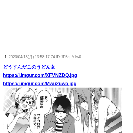
【ウマ娘】この真剣勝負…最低だよダスカ…（何もしてないのよね…）
【小ネタ・画像】ヒトミミがなくなったヴィブロスぬい 他ウマ娘・競
馬小ネタまとめ
【名探偵プリキュア】もちもち小林かわいいｗｗｗ
【FF14】今が買い時？人気の新髪型「ブレイドバン」、クレセントアイ
ル北征編周回勢のおかげで100万ギル以下になる
1:
2020/04/13(月) 13:58:17.74 ID:JF5gLA1w0
どうすんだこのうどん女
【ウマ娘】ディザイアの謎ポーズ、完全にアレと一致ｗｗｗ
https://i.imgur.com/XFVNZDQ.jpg
【競馬】G1・2勝 アスコリピチェーノが引退 繁殖入りへ
https://i.imgur.com/Mwu2uwo.jpg
Powered by livedoor 相互RSS