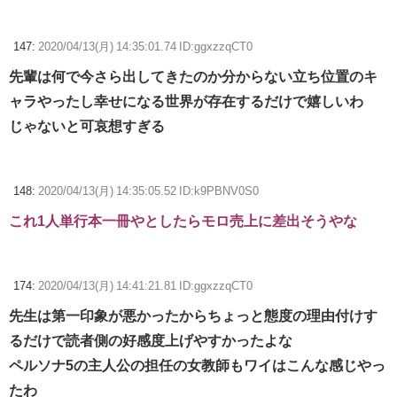
147:
2020/04/13(月) 14:35:01.74 ID:ggxzzqCT0
先輩は何で今さら出してきたのか分からない立ち位置のキ
ャラやったし幸せになる世界が存在するだけで嬉しいわ
じゃないと可哀想すぎる
148:
2020/04/13(月) 14:35:05.52 ID:k9PBNV0S0
これ1人単行本一冊やとしたらモロ売上に差出そうやな
174:
2020/04/13(月) 14:41:21.81 ID:ggxzzqCT0
先生は第一印象が悪かったからちょっと態度の理由付けす
るだけで読者側の好感度上げやすかったよな
ペルソナ5の主人公の担任の女教師もワイはこんな感じやっ
たわ