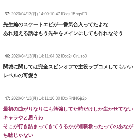
37:
2020/04/13(月) 14:09:10.47 ID:gzJEhqsF0
先生編のスケートエピが一番気合入ってたよな
あれ超える話はもう先生をメインにしても作れなそう
46:
2020/04/13(月) 14:11:04.32 ID:d2+QrUso0
関城に関しては完全スピンオフで主役ラブコメしてもいい
レベルの可愛さ
47:
2020/04/13(月) 14:11:16.30 ID:xRNNGjr2p
最初の曲がりなりにも勉強してた時だけしか生かせてない
キャラやと思うわ
そこが行き詰まってきてうるかが連載救ったってのあなが
ち嘘じゃない