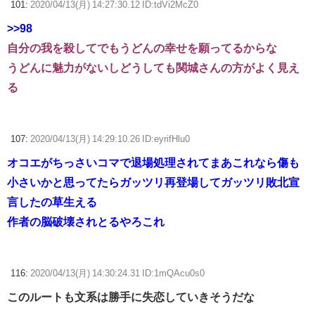
101:
2020/04/13(月) 14:27:30.12 ID:tdVi2McZ0
>>98
自分の我を殺してでもうどんの幸せを願ってるからな
うどんに魅力がないしどうしても関城さんの方がよく見え
る
107:
2020/04/13(月) 14:29:10.26 ID:eyrifHlu0
オコエがちっさいコマで退場処理されてまあこれなら傷も
小さいかと思ってたらガッツリ再登場してガッツリ敗北宣
言したの草生える
作者の脳破壊されとるやろこれ
116:
2020/04/13(月) 14:30:24.31 ID:1mQAcu0s0
このルートも文系は勝手に失恋していきそうだな