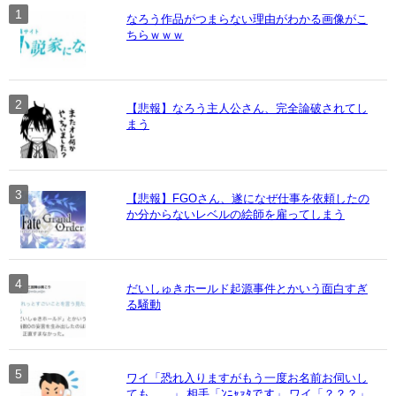
なろう作品がつまらない理由がわかる画像がこ
ちらｗｗｗ
【悲報】なろう主人公さん、完全論破されてし
まう
【悲報】FGOさん、遂になぜ仕事を依頼したの
か分からないレベルの絵師を雇ってしまう
だいしゅきホールド起源事件とかいう面白すぎ
る騒動
ワイ「恐れ入りますがもう一度お名前お伺いし
ても……」 相手「ﾝﾆｬｧﾀです」 ワイ「？？？」