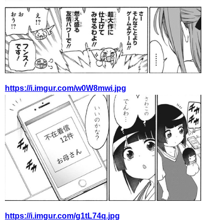
https://i.imgur.com/w0W8mwi.jpg
https://i.imgur.com/g1tL74q.jpg