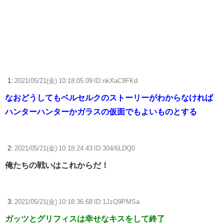
【画像】結那ちゃん、デッッッッッカ！！【ラブライブ！スーパースタ
ー!!】
FE万紫千紅さん、巨乳美少女を出してしまうｗｗ
【ポケモンGO】「色違い000個体」とかい逆にレアな個体
1:
2021/05/21(金) 10:18:05.09 ID:nkXaC9FKd
【ウマ娘】わたしの全力受け止めて♡ ←「またへんないきものがふえて
る…」
なおどうしてもベルセルクのストーリーがわからなければ
ハンターハンターかガラスの仮面でもよいものとする
【ウマ娘】ディザイアの謎ポーズ、完全にアレと一致ｗｗｗ
【競馬】G1・2勝 アスコリピチェーノが引退 繁殖入りへ
2:
2021/05/21(金) 10:18:24.43 ID:304/6LDQ0
Powered by livedoor 相互RSS
俺たちの戦いはこれからだ！
3:
2021/05/21(金) 10:18:36.68 ID:1JzQ9PMSa
ガッツとグリフィスは幸せなキスをして終了