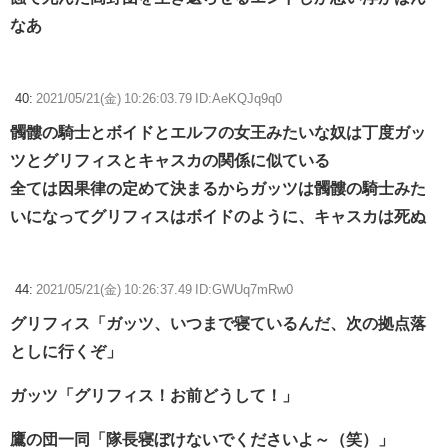
なあ
40:
2021/05/21(金) 10:26:03.79 ID:AeKQJq9q0
髑髏の騎士とボイドとエルフの女王みたいな奴は丁度ガッ
ツとグリフィスとキャスカの関係に似ている
全ては因果律の定めて決まるからガッツは髑髏の騎士みた
いになってグリフィスはボイドのように、キャスカは死ぬ
44:
2021/05/21(金) 10:26:37.49 ID:GWUq7mRw0
グリフィス「ガッツ、いつまで寝ているんだ、次の拠点落
としに行くぞ」
ガッツ「グリフィス！お前どうして！」
鷹の団一同「隊長寝ぼけないでくださいよ～（笑）」