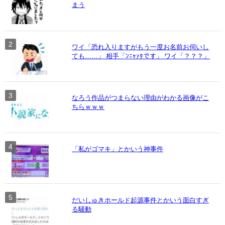
まう
ワイ「恐れ入りますがもう一度お名前お伺いし
ても……」 相手「ﾝﾆｬｧﾀです」 ワイ「？？？」
なろう作品がつまらない理由がわかる画像がこ
ちらｗｗｗ
「私がゴマキ」とかいう神事件
だいしゅきホールド起源事件とかいう面白すぎ
る騒動