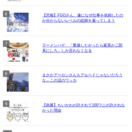
【悲報】FGOさん、遂になぜ仕事を依頼したの
か分からないレベルの絵師を雇ってしまう
ラーメンハゲ、「繁盛したかったら家系か二郎
系にしろ」しか言わなくなる
まさかアーロンさんもアルベドじゃないだろう
な←この辺のワッカ
【急募】ちいかわが許されて100ワニが許されな
かった理由