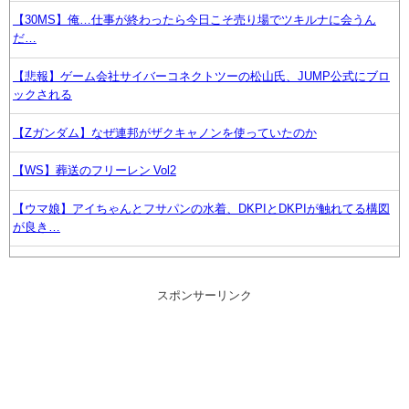
【30MS】俺…仕事が終わったら今日こそ売り場でツキルナに会うん
だ…
【悲報】ゲーム会社サイバーコネクトツーの松山氏、JUMP公式にブロ
ックされる
【Zガンダム】なぜ連邦がザクキャノンを使っていたのか
【WS】葬送のフリーレン Vol2
【ウマ娘】アイちゃんとフサパンの水着、DKPIとDKPIが触れてる構図
が良き…
三大傑作ゼルダライク「The Binding of Isaac」「ダークソウル」あとひ
とつは？
スポンサーリンク
劇団員やってる友達からたまにチケット買わされるから見に行くんやけ
どさ・・・
【ラブライブ！】予定立てるの苦手なので行き当たりばったりの旅行し
かできません