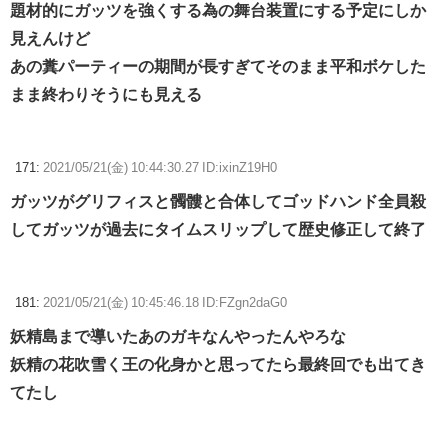
題材的にガッツを強くする為の舞台装置にする予定にしか
見えんけど
あの糞パーティーの期間が長すぎてそのまま平和ボケした
まま終わりそうにも見える
171:
2021/05/21(金) 10:44:30.27 ID:ixinZ19H0
ガッツがグリフィスと髑髏と合体してゴッドハンド全員殺
してガッツが過去にタイムスリップして歴史修正して終了
181:
2021/05/21(金) 10:45:46.18 ID:FZgn2daG0
妖精島まで導いたあのガキなんやったんやろな
妖精の花吹雪く王の化身かと思ってたら最終回でも出てき
てたし